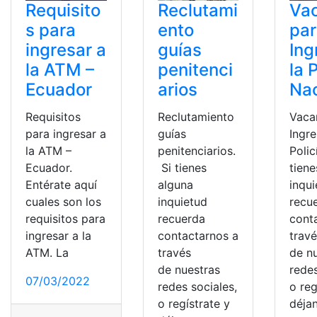
Requisito
Reclutami
Va
s para
ento
pa
ingresar a
guías
Ing
la ATM –
penitenci
la 
Ecuador
arios
Nac
Requisitos
Reclutamiento
Vaca
para ingresar a
guías
Ingre
la ATM –
penitenciarios.
Polic
Ecuador.
Si tienes
tiene
Entérate aquí
alguna
inqu
cuales son los
inquietud
recu
requisitos para
recuerda
cont
ingresar a la
contactarnos a
trav
ATM. La
través
de n
de nuestras
redes
07/03/2022
redes sociales,
o reg
o regístrate y
déja