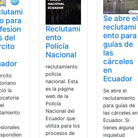
lutami
Se abre el
o para
reclutami
Reclutami
fesion
ento para
ento
s del
guías de
Policía
rcito
las
Nacional
cárceles
uador
reclutamiento
en
policia
ército
Ecuador
nacional. Esta
toriano
es la página
ió la
Se abre el
web de la
ocatoria
reclutamiento
Policía
el
para guías de
Nacional del
utamiento
las cárceles en
Ecuador que
Ecuador. Si
utiliza para los
esionales
tienes alguna
procesos de
espondien
inquietud