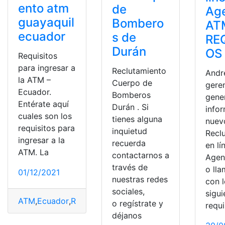
ento atm
de
Ag
guayaquil
Bombero
AT
ecuador
s de
RE
Durán
OS
Requisitos
para ingresar a
Reclutamiento
Andr
la ATM –
Cuerpo de
gere
Ecuador.
Bomberos
gene
Entérate aquí
Durán . Si
info
cuales son los
tienes alguna
nuev
requisitos para
inquietud
Recl
ingresar a la
recuerda
en lí
ATM. La
contactarnos a
Agen
través de
o ll
01/12/2021
nuestras redes
con 
sociales,
sigui
ATM
,
Ecuador
,
Reclutamiento
,
Reclutamiento en línea
,
Re
o regístrate y
requi
déjanos