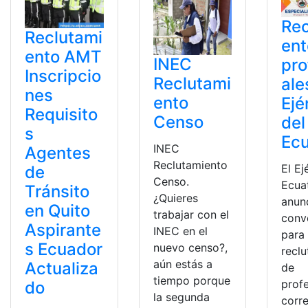
Rec
Reclutami
ent
ento AMT
INEC
pro
Inscripcio
Reclutami
ale
nes
ento
Ejé
Requisito
Censo
del
s
Ec
INEC
Agentes
Reclutamiento
El Ej
de
Censo.
Ecua
Tránsito
¿Quieres
anunc
en Quito
trabajar con el
conv
Aspirante
INEC en el
para 
s Ecuador
nuevo censo?,
recl
aún estás a
Actualiza
de
tiempo porque
prof
do
la segunda
corr