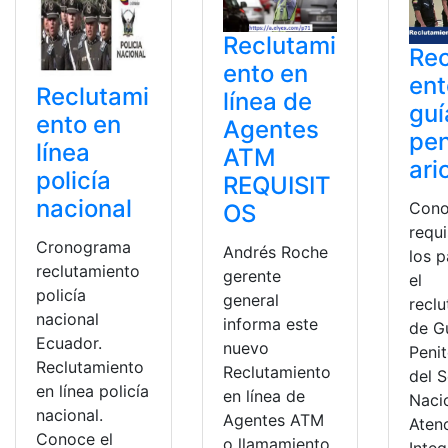
Reclutami
Rec
ento en
ent
Reclutami
línea de
guí
ento en
Agentes
pen
línea
ATM
ari
policía
REQUISIT
nacional
Cono
OS
requi
Cronograma
Andrés Roche
los 
reclutamiento
gerente
el
policía
general
recl
nacional
informa este
de G
Ecuador.
nuevo
Penit
Reclutamiento
Reclutamiento
del S
en línea policía
en línea de
Naci
nacional.
Agentes ATM
Aten
Conoce el
o llamamiento