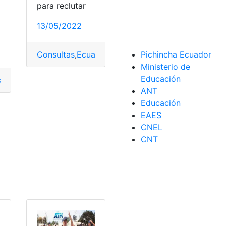
para reclutar
a
13/05/2022
to
,
Reclutamiento en línea
Consultas
,
Ecuador
,
Guía
,
Guía penitenciario
,
Reclu
Pichincha Ecuador
Ministerio de
Educación
 penitenciarios
,
Inscripciones - Reclutamiento
,
Reclutamient
ANT
Educación
o de reclutamiento
,
Reclutamiento
,
Reclutamiento en línea
EAES
CNEL
CNT