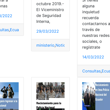
ral a
octubre 2019.-
alguna
onas
El Viceministro
inquietud
de Seguridad
3/2022
recuerda
Interna,
contactarnos 
través de
ultas
,
Ecuador
,
Guía penitenciario
,
Reclutamiento
,
Reclutamien
29/03/2022
nuestras redes
utamiento
,
Reclutamiento en línea
,
top2
sociales, o
el Ecuador
,
Reclutamiento
ministerio
,
Reclutamiento en línea
,
Noticias
,
Policía Ecuatoriana
,
regístrate
14/03/2022
Consultas
,
Ecu