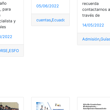
 año
recuerda
05/06/2022
, para
contactarnos 
a
través de
cuentas
,
Ecuador
,
policiales
,
Reclutamien
ialista y
14/05/2022
lutamiento en línea
,
Trámites
ales
8/2022
Admisión
,
Guías
ORSE
,
ESFORSE ESMIL
,
Inscripciones - Reclutamiento
,
proces
,
Quito
,
Reclutamiento
,
Reclutamiento en línea