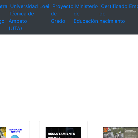
tral
Universidad
Loei
Proyecto
Ministerio
Certificado
Emp
Técnica de
de
de
de
go
Ambato
Grado
Educación
nacimiento
(UTA)