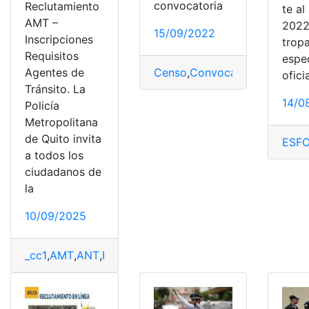
convocatoria
Reclutamiento
te al
AMT –
2022
15/09/2022
Inscripciones
trop
Requisitos
espec
Censo
,
Convocatoria
,
INEC
,
Rec
Agentes de
ofici
Tránsito. La
14/0
Policía
Metropolitana
de Quito invita
ESF
a todos los
ciudadanos de
la
10/09/2025
_cc1
,
AMT
,
ANT
,
Empleo
,
empleos
,
Herramientas Ecuador