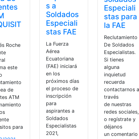
s a
entes
Especiali
Soldados
M
stas para
Especiali
QUISIT
la FAE
stas FAE
Reclutamiento
La Fuerza
De Soldados
és Roche
Aérea
Especialistas.
nte
Ecuatoriana
Si tienes
ral
(FAE) iniciará
alguna
rma este
en los
inquietud
o
próximos días
recuerda
utamiento
el proceso de
contactarnos 
nea de
inscripción
través
tes ATM
para
de nuestras
amamiento
aspirantes a
redes sociales,
los
Soldados
o regístrate y
ente
quisitos
Especialistas
déjanos
sitos para
2021,
un comentari