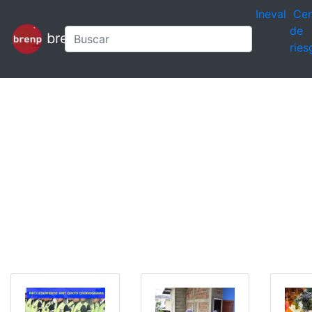
Ineval
Cen
de
brenp
ries