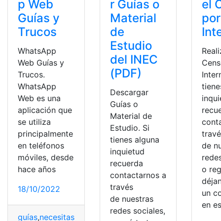
p Web
r Guías o
el 
Guías y
Material
por
Trucos
de
Int
Estudio
WhatsApp
Reali
del INEC
Web Guías y
Cens
(PDF)
Trucos.
Inter
WhatsApp
tiene
Descargar
Web es una
inqu
Guías o
aplicación que
recu
Material de
se utiliza
cont
Estudio. Si
principalmente
trav
tienes alguna
en teléfonos
de n
inquietud
móviles, desde
redes
recuerda
hace años
o reg
contactarnos a
déja
través
18/10/2022
un c
de nuestras
en e
redes sociales,
guías
,
necesitas
,
Noticias
,
truco
,
Web
,
WhatsApp