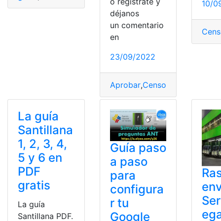
o regístrate y
10/0
déjanos
un comentario
Cens
en
23/09/2022
Aprobar
,
Censo
,
estudio
,
guías
,
La guía
Santillana
1, 2, 3, 4,
Guía paso
5 y 6 en
a paso
PDF
Ras
para
gratis
env
configura
Ser
r tu
La guía
ega
Google
Santillana PDF.