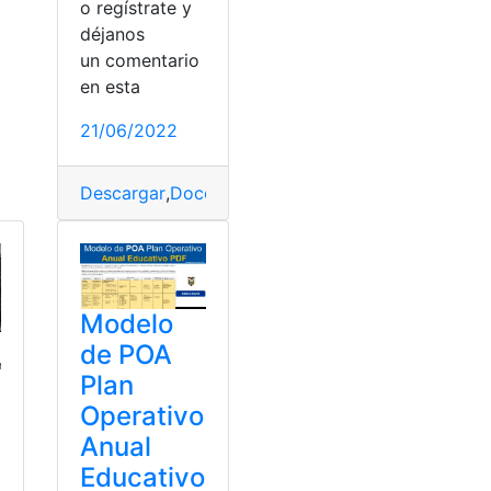
o regístrate y
déjanos
un comentario
en esta
21/06/2022
Descargar
,
Docentes
,
Ecuador
,
guías
,
MinisterioEdu
Modelo
de POA
Plan
Operativo
Anual
Educativo