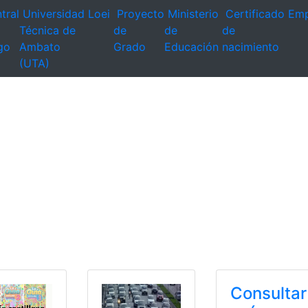
tral
Universidad
Loei
Proyecto
Ministerio
Certificado
Emp
Técnica de
de
de
de
go
Ambato
Grado
Educación
nacimiento
(UTA)
Consultar