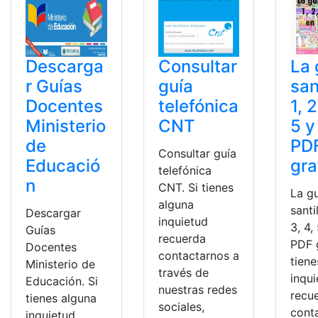
Descarga
Consultar
La 
r Guías
guía
san
Docentes
telefónica
1, 2
Ministerio
CNT
5 y
de
PD
Consultar guía
Educació
gra
telefónica
n
CNT. Si tienes
La g
alguna
santi
Descargar
inquietud
3, 4,
Guías
recuerda
PDF g
Docentes
contactarnos a
tiene
Ministerio de
través de
inqu
Educación. Si
nuestras redes
recu
tienes alguna
sociales,
cont
inquietud