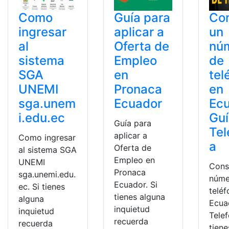
Como
Guía para
Con
ingresar
aplicar a
un
al
Oferta de
nú
sistema
Empleo
de
SGA
en
tel
UNEMI
Pronaca
en
sga.unem
Ecuador
Ec
i.edu.ec
Gu
Guía para
Tel
aplicar a
Como ingresar
a
Oferta de
al sistema SGA
Empleo en
UNEMI
Cons
Pronaca
sga.unemi.edu.
núme
Ecuador. Si
ec. Si tienes
telé
tienes alguna
alguna
Ecua
inquietud
inquietud
Telef
recuerda
recuerda
tiene