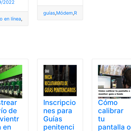
9/2022
guías
,
Módem
,
Reseteo
,
totalplay
o en línea
,
Ecuador
,
guías
,
Pasos
,
Requisitos
,
Usuarios
INEC
,
Materiales
,
Requisitos
,
supervisores
trear
Inscripcio
Cómo
ío de
nes para
calibrar
vientr
Guías
tu
 en
penitenci
pantalla o