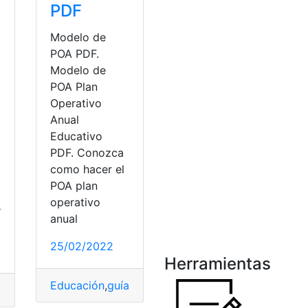
PDF
Modelo de
POA PDF.
Modelo de
POA Plan
Operativo
Anual
Educativo
PDF. Conozca
ación
como hacer el
POA plan
operativo
s
anual
25/02/2022
Herramientas
Educación
,
guías
,
Ministerio de Educación
,
Modelo
?
,
¿Qué es?
,
Calibrar
,
Configuración
,
Consultas
,
guías
,
Pantalla
,