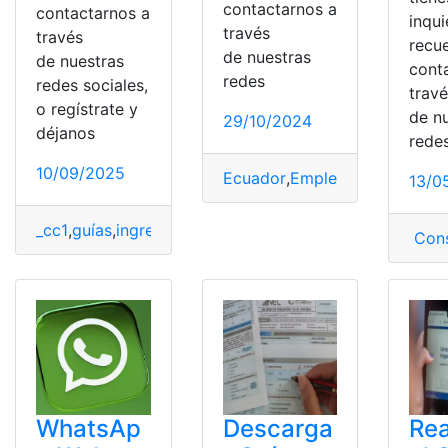
contactarnos a
contactarnos a
inqu
través
través
recu
de nuestras
de nuestras
cont
redes
redes sociales,
trav
o regístrate y
de n
29/10/2024
déjanos
redes
10/09/2025
Ecuador
,
Empleo
,
guías
,
Oferta
13/0
_cc1
,
guías
,
ingresar
,
SGA
,
sistema
,
UNEMI
Cons
WhatsAp
Descarga
Rea