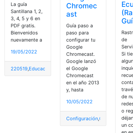
Ec
La guía
Chromec
(Ra
Santillana 1, 2,
ast
3, 4, 5 y 6 en
Guí
PDF gratis.
Guía paso a
Rast
Bienvenidos
paso para
de
nuevamente a
configurar tu
Servi
Google
19/05/2022
Si ti
Chromecast.
algu
Google lanzó
inqu
el Google
220519
,
Educación
,
Estudiantes
,
guías
,
Materiales
,
pdf li
recu
Chromecast
cont
en el año 2013
trav
y, hasta
de n
10/05/2022
redes
o reg
déja
Configuración
,
Consultas
,
Goo
un c
en e