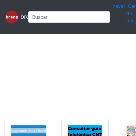
Ineval
Cen
de
brenp
ries