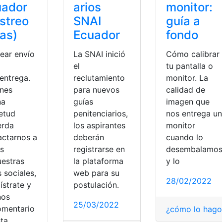
uador
arios
monitor:
streo
SNAI
guía a
as)
Ecuador
fondo
rear envío
La SNAI inició
Cómo calibrar
el
tu pantalla o
entrega.
reclutamiento
monitor. La
enes
para nuevos
calidad de
na
guías
imagen que
ietud
penitenciarios,
nos entrega un
bro
,
Plan educativo
,
Recursos Educativos
,
Secretaría de Educ
erda
los aspirantes
monitor
actarnos a
deberán
cuando lo
és
registrarse en
desembalamo
uestras
la plataforma
y lo
 sociales,
web para su
28/02/2022
ístrate y
postulación.
nos
gle
,
guías
,
Tecnología
25/03/2022
omentario
¿cómo lo hago
sta