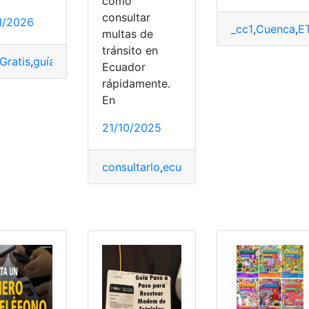
como
consultar
1/2026
_cc1
,
Cuenca
,
E
multas de
tránsito en
Gratis
,
guías
,
PDF
,
Santillana
Ecuador
rápidamente.
En
online
,
Ecuador
,
guías
,
Teléfono
21/10/2025
consultarlo
,
ecuador
,
guías
,
multas
,
Tránsi