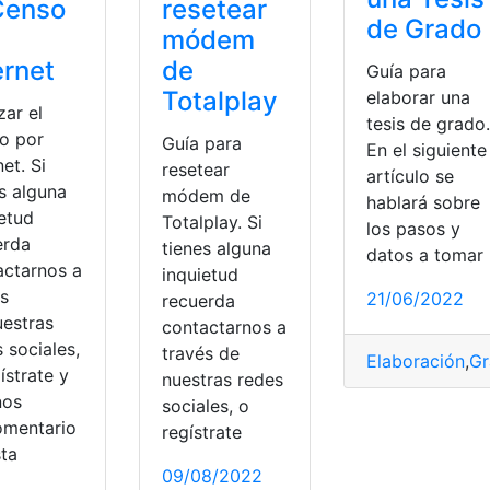
Censo
resetear
de Grado
módem
ernet
de
Guía para
Totalplay
elaborar una
zar el
tesis de grado.
o por
Guía para
En el siguiente
net. Si
resetear
artículo se
s alguna
módem de
hablará sobre
ietud
Totalplay. Si
los pasos y
erda
tienes alguna
datos a tomar
actarnos a
inquietud
és
21/06/2022
recuerda
uestras
contactarnos a
 sociales,
través de
Elaboración
,
Gr
ístrate y
nuestras redes
nos
sociales, o
omentario
regístrate
sta
09/08/2022