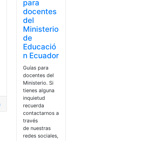
para
docentes
del
Ministerio
de
Educació
n Ecuador
Guías para
docentes del
Ministerio. Si
tienes alguna
inquietud
ado
,
guías
,
Monografía
,
Tesis de Grado
recuerda
contactarnos a
través
de nuestras
redes sociales,