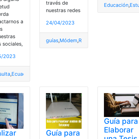
través de
Educación
,
Est
ietud
nuestras redes
erda
actarnos a
24/04/2023
és
uestras
guías
,
Módem
,
Resetear
,
totalplay
 sociales,
s
,
Pronaca
,
Trabajo
5/2023
ulta
,
Ecuador
,
Guía telefónica de Quito
,
guías
,
Guías telefoni
Guía para
Elaborar
lizar
Guía para
una Tesis