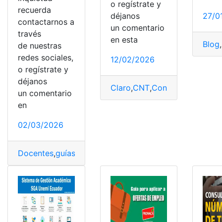
o regístrate y
recuerda
déjanos
27/0
contactarnos a
un comentario
través
en esta
Blog
,
de nuestras
redes sociales,
12/02/2026
o regístrate y
déjanos
Claro
,
CNT
,
Consulta
,
Consulta 
un comentario
en
02/03/2026
Docentes
,
guías
,
Ministerio de Educación
,
Texto