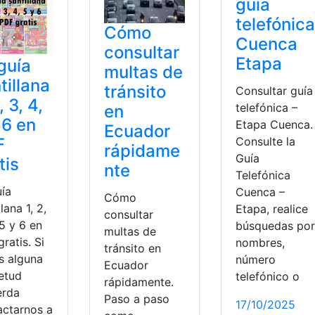
guía
telefónica
Cómo
Cuenca
consultar
Etapa
guía
multas de
tillana
tránsito
Consultar guía
, 3, 4,
telefónica –
en
 6 en
Etapa Cuenca.
Ecuador
F
Consulte la
rápidame
Guía
tis
nte
Telefónica
uía
Cuenca –
Cómo
llana 1, 2,
Etapa, realice
consultar
 5 y 6 en
búsquedas por
multas de
ratis. Si
nombres,
tránsito en
s alguna
número
Ecuador
ietud
telefónico o
rápidamente.
erda
Paso a paso
17/10/2025
actarnos a