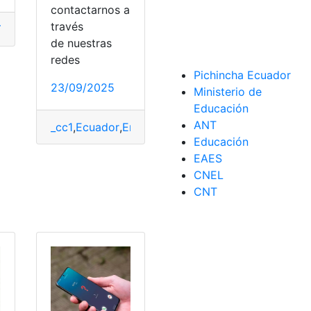
contactarnos a
través
TAPA EP
,
guías
,
New York
,
Telefónica
de nuestras
redes
Pichincha Ecuador
23/09/2025
Ministerio de
Educación
ANT
_cc1
,
Ecuador
,
Empleo
,
guías
,
Ofertas
,
Pronaca
,
Trab
Educación
EAES
to
CNEL
CNT