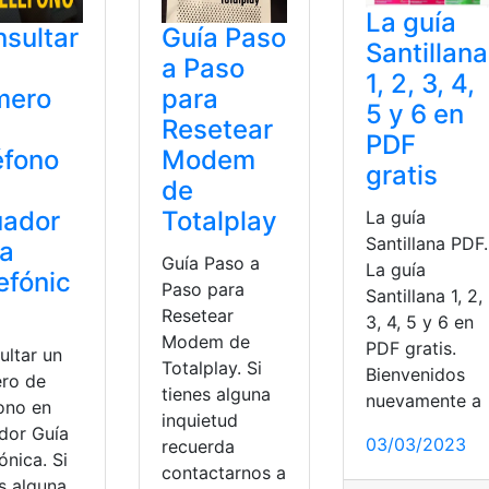
La guía
sultar
Guía Paso
Santillana
a Paso
1, 2, 3, 4,
mero
para
5 y 6 en
Resetear
PDF
éfono
Modem
gratis
de
uador
Totalplay
La guía
Santillana PDF.
ía
Guía Paso a
La guía
efónic
Paso para
Santillana 1, 2,
Resetear
3, 4, 5 y 6 en
Modem de
PDF gratis.
ultar un
Totalplay. Si
Bienvenidos
ro de
tienes alguna
nuevamente a
fono en
inquietud
dor Guía
03/03/2023
recuerda
ónica. Si
contactarnos a
s alguna