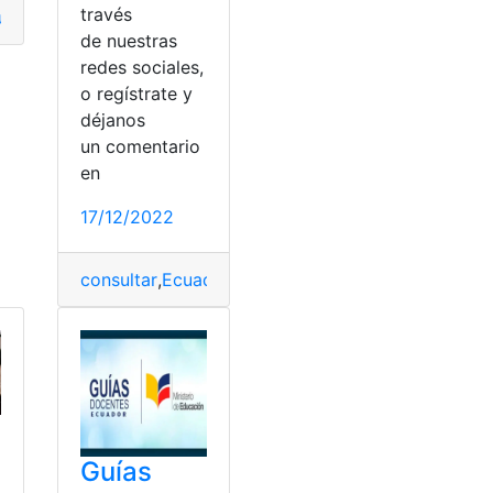
través
udiantes
,
guías
,
Materiales
,
pdf libro
,
Plan educativo
,
Recursos 
de nuestras
redes sociales,
o regístrate y
déjanos
un comentario
en
17/12/2022
cas
,
número
,
número telefónico
,
números telefónicos
consultar
,
Ecuador
,
guías
,
Numero
,
Telefonos
Guías