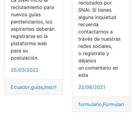
La SNAI inició el
reclutados por
reclutamiento para
SNAI. Si tienes
nuevos guías
alguna inquietud
penitenciarios, los
recuerda
aspirantes deberán
contactarnos a
registrarse en la
través de nuestras
plataforma web
redes sociales,
para su
o regístrate y
postulación.
déjanos
un comentario en
25/03/2022
esta
Ecuador
,
guías
,
Inscripciones
,
penitenciarios
,
SNAI
22/06/2021
formulario
,
Formularios
,
i