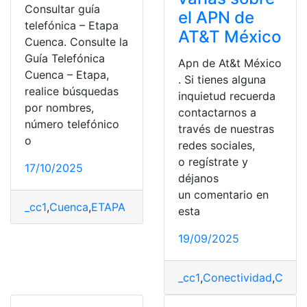
Consultar guía
el APN de
telefónica – Etapa
AT&T México
Cuenca. Consulte la
Guía Telefónica
Apn de At&t México
Cuenca – Etapa,
. Si tienes alguna
realice búsquedas
inquietud recuerda
por nombres,
contactarnos a
número telefónico
través de nuestras
o
redes sociales,
o regístrate y
17/10/2025
déjanos
un comentario en
_cc1
,
Cuenca
,
ETAPA EP
,
guías
,
New York
,
Telefónica
esta
19/09/2025
_cc1
,
Conectividad
,
Conex