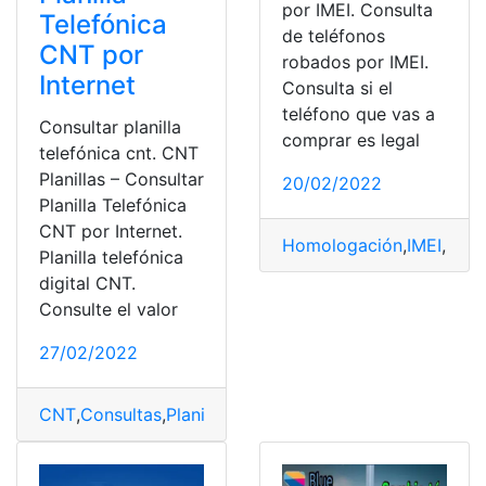
por IMEI. Consulta
Telefónica
de teléfonos
CNT por
robados por IMEI.
Internet
Consulta si el
teléfono que vas a
Consultar planilla
comprar es legal
telefónica cnt. CNT
Planillas – Consultar
20/02/2022
Planilla Telefónica
CNT por Internet.
Homologación
,
IMEI
,
Núme
Planilla telefónica
digital CNT.
Consulte el valor
27/02/2022
CNT
,
Consultas
,
Planillas
,
servicio
,
Telefónica