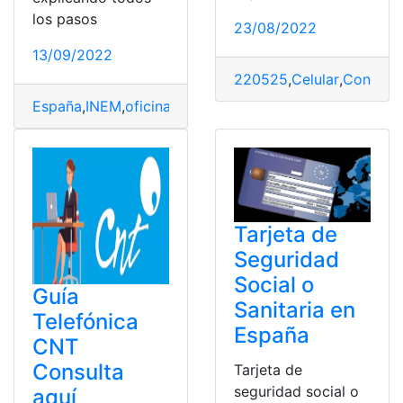
los pasos
23/08/2022
13/09/2022
220525
,
Celular
,
Consulta
España
,
INEM
,
oficinas
,
Online
,
Pasos
,
Telefónica
,
tutoriale
Tarjeta de
Seguridad
Social o
Guía
Sanitaria en
Telefónica
España
CNT
Consulta
Tarjeta de
seguridad social o
aquí