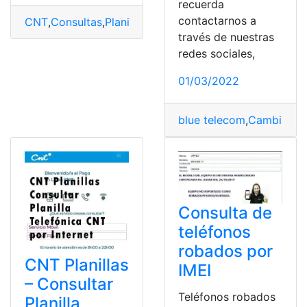
recuerda
contactarnos a
CNT
,
Consultas
,
Planillas
,
Telefónica
,
top2
,
top3
través de nuestras
redes sociales,
01/03/2022
blue telecom
,
Cambiar co
Consulta de
teléfonos
robados por
CNT Planillas
IMEI
– Consultar
Teléfonos robados
Planilla