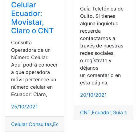
Celular
Guía Telefónica de
Ecuador:
Quito. Si tienes
Movistar,
alguna inquietud
Claro o CNT
recuerda
contactarnos a
Consulta
través de nuestras
Operadora de un
redes sociales,
Número Celular.
o regístrate y
Aquí podrá conocer
déjanos
a que operadora
un comentario en
móvil pertenece un
esta página.
número celular en
Ecuador: Claro,
20/10/2021
25/10/2021
CNT
,
Ecuador
,
Guía telef
Celular
,
Consultas
,
Ecuador
,
número
,
Operadoras
,
Telefón