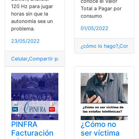
conoce el Valor
120 Hz para jugar
Total a Pagar por
horas sin que la
consumo
autonomía sea un
01/05/2022
problema.
23/05/2022
¿cómo lo hago?
,
Consult
Celular
,
Compartir pantalla
,
Juegos
,
Operadoras telefón
PINFRA
¿Cómo no
Facturación
ser víctima