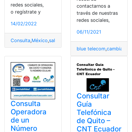
redes sociales,
contactarnos a
o regístrate y
través de nuestras
redes sociales,
14/02/2022
06/11/2021
Consulta
,
México
,
saldo
,
Telcel
,
Telefónica
,
Telefonos
blue telecom
,
cambiar co
Consultar
Consulta
Guía
Operadora
Telefónica
de un
de Quito –
Número
CNT Ecuador