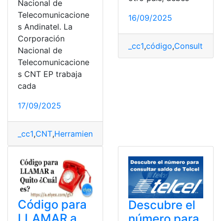
Nacional de
Telecomunicacione
16/09/2025
s Andinatel. La
Corporación
_cc1
,
código
,
Consulta
,
Con
Nacional de
Telecomunicacione
s CNT EP trabaja
cada
17/09/2025
_cc1
,
CNT
,
Herramientas Ecuador
,
Planillas
,
Telefónica
,
Te
Código para
Descubre el
LLAMAR a
número para