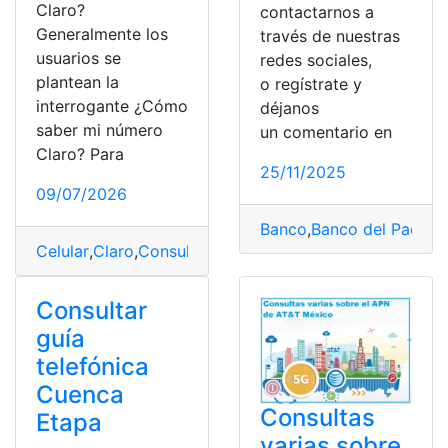
Claro?
contactarnos a
Generalmente los
través de nuestras
usuarios se
redes sociales,
plantean la
o regístrate y
interrogante ¿Cómo
déjanos
saber mi número
un comentario en
Claro? Para
25/11/2025
09/07/2026
Banco
,
Banco del Pacífic
Celular
,
Claro
,
Consultas
,
número
,
Número de teléfono
,
o
Consultar
guía
telefónica
Cuenca
Consultas
Etapa
varias sobre