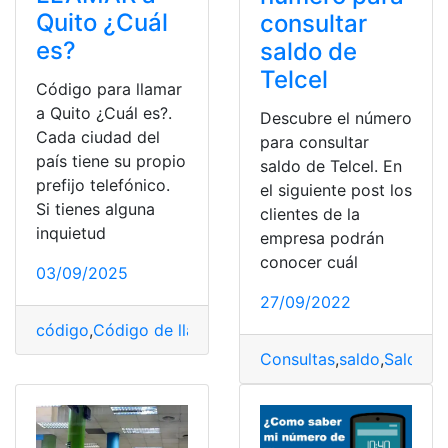
Quito ¿Cuál
consultar
es?
saldo de
Telcel
Código para llamar
a Quito ¿Cuál es?.
Descubre el número
Cada ciudad del
para consultar
país tiene su propio
saldo de Telcel. En
prefijo telefónico.
el siguiente post los
Si tienes alguna
clientes de la
inquietud
empresa podrán
conocer cuál
03/09/2025
27/09/2022
código
,
Código de llamada
,
Ecuador
,
Herramientas Ecu
Consultas
,
saldo
,
Saldos
,
T