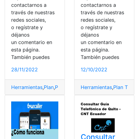
contactarnos a
contactarnos a
través de nuestras
través de nuestras
redes sociales,
redes sociales,
o regístrate y
o regístrate y
déjanos
déjanos
un comentario en
un comentario en
esta página.
esta página.
También puedes
También puedes
28/11/2022
12/10/2022
Herramientas
,
Plan
,
Plan Telefónico
Herramientas
,
planes
,
SMS
,
Plan Telef
,
TrueCal
Consultar