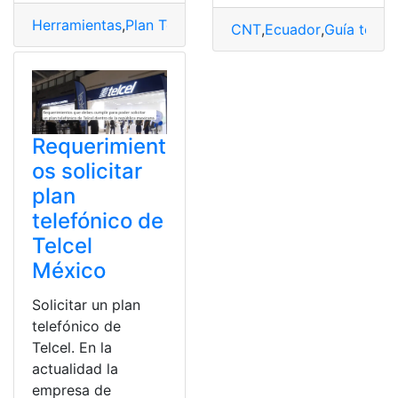
Herramientas
,
Plan Telefónico
,
SMS
,
TrueCaller
,
Usuarios
CNT
,
Ecuador
,
Guía telef
Requerimient
os solicitar
plan
telefónico de
Telcel
México
Solicitar un plan
telefónico de
Telcel. En la
actualidad la
empresa de