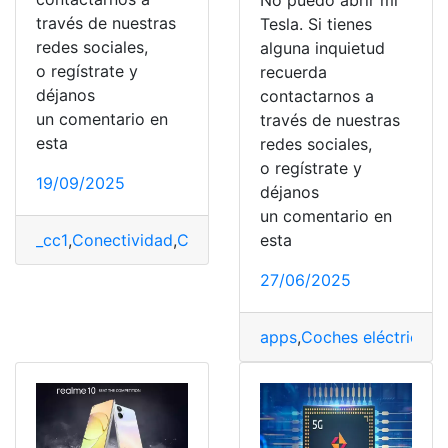
No puedo abrir mi
través de nuestras
Tesla. Si tienes
redes sociales,
alguna inquietud
o regístrate y
recuerda
déjanos
contactarnos a
un comentario en
través de nuestras
esta
redes sociales,
o regístrate y
19/09/2025
déjanos
un comentario en
esta
_cc1
,
Conectividad
,
Conexión
,
Configuración
,
Consultas
,
27/06/2025
apps
,
Coches eléctricos
,