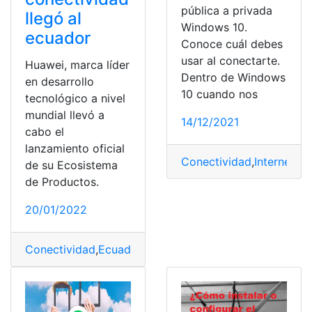
pública a privada
llegó al
Windows 10.
ecuador
Conoce cuál debes
usar al conectarte.
Huawei, marca líder
Dentro de Windows
en desarrollo
10 cuando nos
tecnológico a nivel
mundial llevó a
14/12/2021
cabo el
lanzamiento oficial
Conectividad
,
Internet
,
Pr
de su Ecosistema
de Productos.
20/01/2022
Conectividad
,
Ecuador
,
Huawei
,
nueva