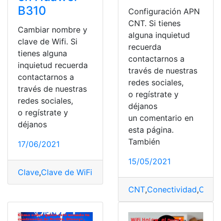
B310
Configuración APN
CNT. Si tienes
Cambiar nombre y
alguna inquietud
clave de Wifi. Si
recuerda
tienes alguna
contactarnos a
inquietud recuerda
través de nuestras
contactarnos a
redes sociales,
través de nuestras
o regístrate y
redes sociales,
déjanos
o regístrate y
un comentario en
déjanos
esta página.
También
17/06/2021
15/05/2021
Clave
,
Clave de WiFi
,
Conectividad
,
Conexión
,
Configura
CNT
,
Conectividad
,
Confi