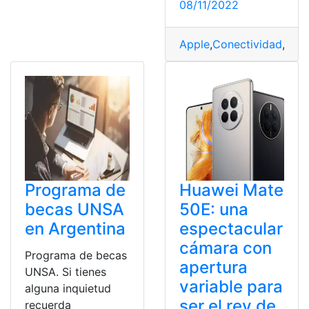
08/11/2022
Apple
,
Conectividad
,
Dime
Programa de
Huawei Mate
becas UNSA
50E: una
en Argentina
espectacular
cámara con
Programa de becas
apertura
UNSA. Si tienes
variable para
alguna inquietud
ser el rey de
recuerda