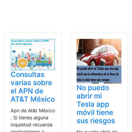
Consultas
varias sobre
No puedo
el APN de
abrir mi
AT&T México
Tesla app
Apn de At&t México
móvil tiene
. Si tienes alguna
sus riesgos
inquietud recuerda
contactarnos a