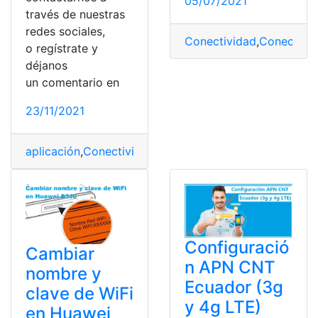
05/07/2021
través de nuestras
redes sociales,
Conectividad
,
Conectore
o regístrate y
déjanos
un comentario en
23/11/2021
aplicación
,
Conectividad
,
Dispositivo móvil
,
Redes socia
Configuració
Cambiar
n APN CNT
nombre y
Ecuador (3g
clave de WiFi
y 4g LTE)
en Huawei