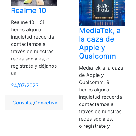
Realme 10
Realme 10 – Si
MediaTek, a
tienes alguna
inquietud recuerda
la caza de
contactarnos a
Apple y
través de nuestras
Qualcomm
redes sociales, o
regístrate y déjanos
MediaTek a la caza
un
de Apple y
Qualcomm. Si
24/07/2023
tienes alguna
inquietud recuerda
Consulta
,
Conectividad
,
Realme
,
Realme 10
,
sistema
contactarnos a
través de nuestras
redes sociales,
o regístrate y