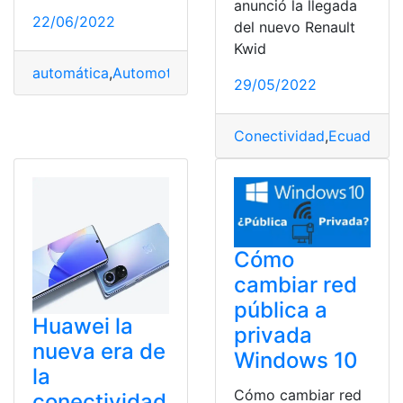
anunció la llegada
22/06/2022
del nuevo Renault
Kwid
automática
,
Automotor
,
Conectividad
,
Premier
,
Tecnolog
29/05/2022
Conectividad
,
Ecuador
,
pr
Cómo
cambiar red
pública a
Huawei la
privada
nueva era de
Windows 10
la
Cómo cambiar red
conectividad