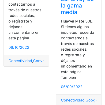
contactarnos a
la gama
través de nuestras
media
redes sociales,
o regístrate y
Huawei Mate 50E.
déjanos
Si tienes alguna
un comentario en
inquietud recuerda
esta página.
contactarnos a
través de nuestras
06/10/2022
redes sociales,
o regístrate y
déjanos
Conectividad
,
Convocatoria
,
documentos
,
investigación
un comentario en
esta página.
También
06/09/2022
Conectividad
,
Google
,
ha