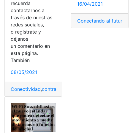
recuerda
16/04/2021
contactarnos a
través de nuestras
Conectando al futuro
,
Co
redes sociales,
o regístrate y
déjanos
un comentario en
esta página.
También
08/05/2021
Conectividad
,
contraseñas
,
Contratos
,
cuentas
,
Disney P