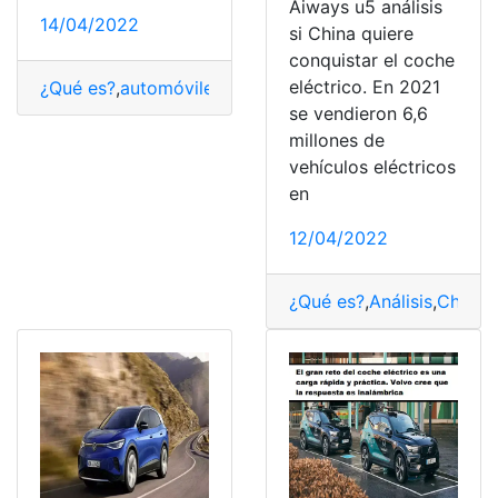
Aiways u5 análisis
14/04/2022
si China quiere
conquistar el coche
eléctrico. En 2021
¿Qué es?
,
automóviles
,
baratos
,
Coches eléctricos
,
Cons
se vendieron 6,6
millones de
vehículos eléctricos
en
12/04/2022
¿Qué es?
,
Análisis
,
China
,