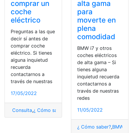
comprar un
alta gama
coche
para
eléctrico
moverte en
plena
Preguntas a las que
comodidad
decir sí antes de
comprar coche
BMW i7 y otros
eléctrico. Si tienes
coches eléctricos
alguna inquietud
de alta gama – Si
recuerda
tienes alguna
contactarnos a
inquietud recuerda
través de nuestras
contactarnos a
través de nuestras
17/05/2022
redes
11/05/2022
Consulta
,
¿ Cómo saber?
,
Coches
,
Coches eléctricos
,
C
¿ Cómo saber?
,
BMW
,
Co