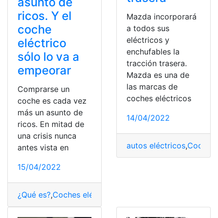
asunto de
ricos. Y el
Mazda incorporará
coche
a todos sus
eléctricos y
eléctrico
enchufables la
sólo lo va a
tracción trasera.
empeorar
Mazda es una de
las marcas de
Comprarse un
coches eléctricos
coche es cada vez
más un asunto de
14/04/2022
ricos. En mitad de
una crisis nunca
autos eléctricos
,
Coches 
antes vista en
15/04/2022
¿Qué es?
,
Coches eléctricos
,
Comprar
,
Consultas
,
Probl