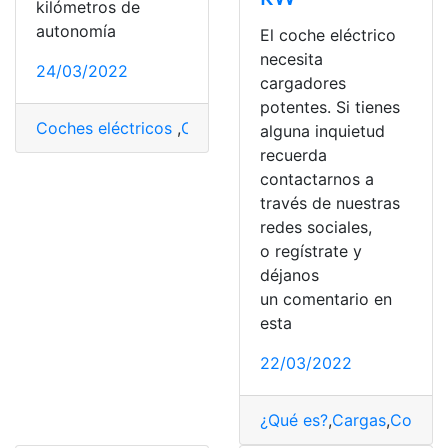
kilómetros de
autonomía
El coche eléctrico
necesita
24/03/2022
cargadores
potentes. Si tienes
Coches eléctricos
,
Coches híbridos
,
España
,
nuevo
,
Ren
alguna inquietud
recuerda
contactarnos a
través de nuestras
redes sociales,
o regístrate y
déjanos
un comentario en
esta
22/03/2022
¿Qué es?
,
Cargas
,
Coches