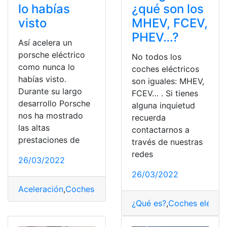
lo habías
¿qué son los
visto
MHEV, FCEV,
PHEV…?
Así acelera un
porsche eléctrico
No todos los
como nunca lo
coches eléctricos
habías visto.
son iguales: MHEV,
Durante su largo
FCEV… . Si tienes
desarrollo Porsche
alguna inquietud
nos ha mostrado
recuerda
las altas
contactarnos a
prestaciones de
través de nuestras
redes
26/03/2022
26/03/2022
Aceleración
,
Coches eléctricos
,
Consultas
,
Porsche
,
veh
¿Qué es?
,
Coches eléctr