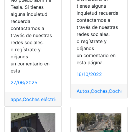
No puedo abrir mi
tienes alguna
Tesla. Si tienes
inquietud recuerda
alguna inquietud
contactarnos a
recuerda
través de nuestras
contactarnos a
redes sociales,
través de nuestras
o regístrate y
redes sociales,
déjanos
o regístrate y
un comentario en
déjanos
esta página.
un comentario en
esta
16/10/2022
27/06/2025
Autos
,
Coches
,
Coches el
apps
,
Coches eléctricos
,
Conectividad
,
Móvil
,
Smartpho