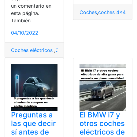
un comentario en
Coches
,
coches 4×4
,
Coch
esta página.
También
04/10/2022
Coches eléctricos
,
Coches híbridos
,
Consumo
,
Hyundai
Preguntas a
El BMW i7 y
las que decir
otros coches
sí antes de
eléctricos de