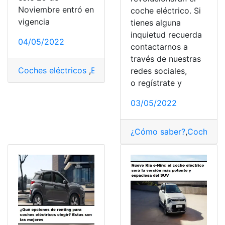
Noviembre entró en
coche eléctrico. Si
vigencia
tienes alguna
inquietud recuerda
04/05/2022
contactarnos a
través de nuestras
Coches eléctricos
,
Económico
,
híbridos
,
Productos
,
veh
redes sociales,
o regístrate y
03/05/2022
¿Cómo saber?
,
Coches
,
C