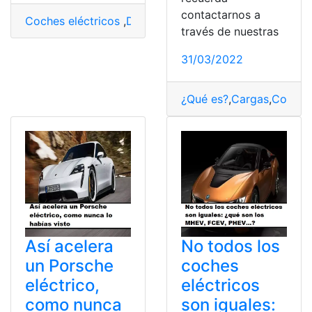
contactarnos a
Coches eléctricos
,
Diferencias
,
electrónica
,
ruta electró
través de nuestras
31/03/2022
¿Qué es?
,
Cargas
,
Coches
Así acelera
No todos los
un Porsche
coches
eléctrico,
eléctricos
como nunca
son iguales: