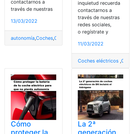
contactarnos a
inquietud recuerda
través de nuestras
contactarnos a
través de nuestras
13/03/2022
redes sociales,
o regístrate y
autonomía
,
Coches
,
Coches eléctricos
,
KIA
,
Modelos
11/03/2022
Coches eléctricos
,
Consu
Cómo
La 2ª
proteger la
generación