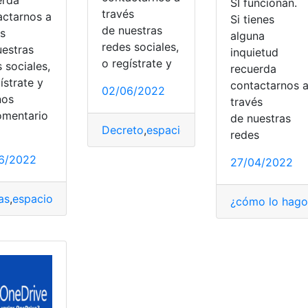
SÍ funcionan.
través
actarnos a
Si tienes
de nuestras
és
alguna
redes sociales,
uestras
inquietud
o regístrate y
 sociales,
recuerda
ístrate y
contactarnos 
02/06/2022
nos
léctrica
,
Luz Natural
,
tiempo
través
omentario
de nuestras
Decreto
,
espacios
,
Fumar
,
México
,
sanció
redes
6/2022
27/04/2022
cios
,
Google
,
liberar
,
Nube
as
,
espacios
,
Seguridad
,
trucos
,
WhatsApp
¿cómo lo hago