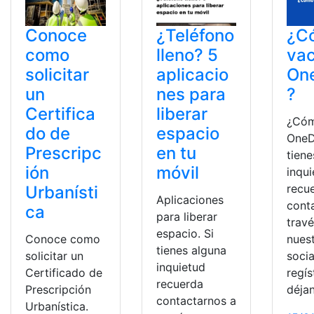
Conoce
¿Teléfono
¿C
como
lleno? 5
vac
solicitar
aplicacio
On
un
nes para
?
Certifica
liberar
¿Cóm
do de
espacio
OneD
Prescripc
en tu
tiene
ión
móvil
inqu
recu
Urbanísti
Aplicaciones
cont
ca
para liberar
trav
espacio. Si
Conoce como
nues
tienes alguna
solicitar un
socia
inquietud
Certificado de
regís
recuerda
Prescripción
déja
contactarnos a
Urbanística.