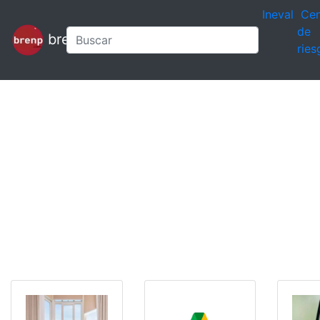
Ineval
Cen
de
brenp
ries