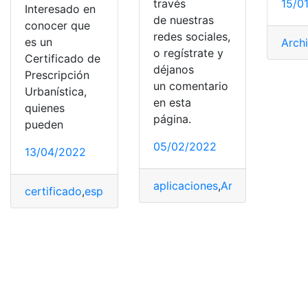
través
15/0
Interesado en
de nuestras
conocer que
redes sociales,
es un
Arch
o regístrate y
Certificado de
déjanos
Prescripción
un comentario
Urbanística,
en esta
quienes
página.
pueden
05/02/2022
13/04/2022
aplicaciones
,
Archivo
,
espacio
certificado
,
espacios
,
Noticias
,
Solicitar
,
Urbanística