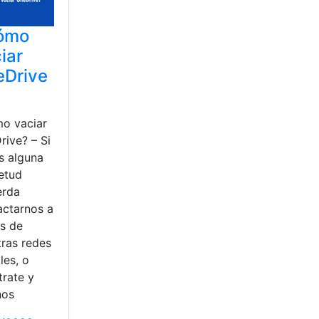
ómo
iar
eDrive
o vaciar
rive? – Si
s alguna
ietud
erda
actarnos a
és de
tras redes
les, o
trate y
nos