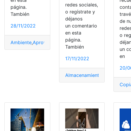
redes sociales,
página.
cont
o regístrate y
También
trav
déjanos
de n
28/11/2022
un comentario
redes
en esta
o reg
página.
déja
Ambiente
,
Aprovechar
,
espacios
,
iluminar
,
Lugar
,
luz
,
luz e
También
un c
en
17/11/2022
20/0
Almacenamiento
,
cuenta
,
espa
Copi