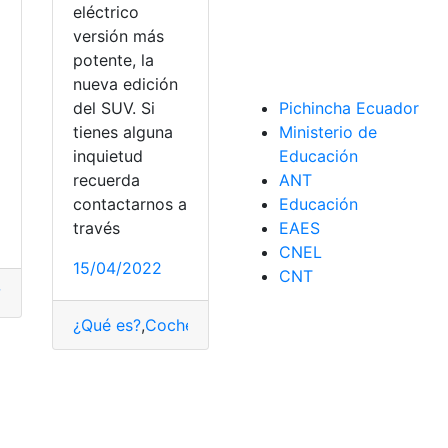
eléctrico
versión más
potente, la
nueva edición
del SUV. Si
Pichincha Ecuador
a
tienes alguna
Ministerio de
inquietud
Educación
recuerda
ANT
n
contactarnos a
Educación
través
EAES
CNEL
15/04/2022
CNT
?
,
Consulta
,
espacios
,
Funcionamiento
,
Gmail
,
liberar
,
Tecnolog
¿Qué es?
,
Coches eléctricos
,
Consultas
,
espacios
,
K