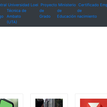
tral
Universidad
Loei
Proyecto
Ministerio
Certificado
Emp
Técnica de
de
de
de
go
Ambato
Grado
Educación
nacimiento
(UTA)