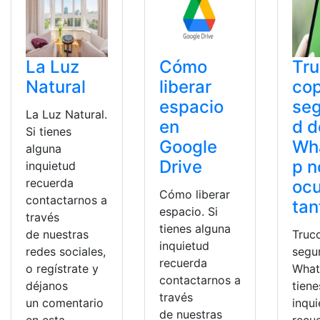
La Luz
Cómo
Tr
Natural
liberar
cop
espacio
seg
La Luz Natural.
en
d d
Si tienes
Google
Wh
alguna
Drive
p n
inquietud
recuerda
oc
Cómo liberar
contactarnos a
tan
espacio. Si
través
tienes alguna
de nuestras
Truc
inquietud
redes sociales,
segu
recuerda
o regístrate y
What
contactarnos a
déjanos
tiene
través
un comentario
inqu
de nuestras
en esta
recu