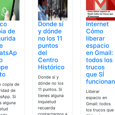
uco
Donde sí
Internet
ia de
y dónde
Cómo
urida
no los 11
liberar
e
puntos
espacio
atsAp
del
en Gmail:
o
Centro
todos los
upe
Histórico
trucos
to
que SÍ
Donde sí y
funcionan
dónde no los
o copia de
11 puntos. Si
ridad de
Liberar
tienes alguna
sApp. Si
espacio en
inquietud
s alguna
Gmail: todos
recuerda
ietud
los trucos que
contactarnos a
erda