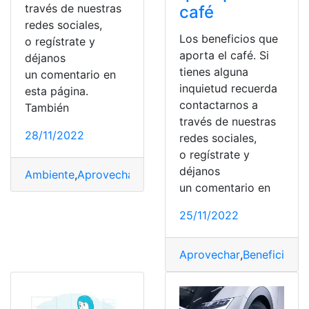
través de nuestras
café
redes sociales,
Los beneficios que
o regístrate y
aporta el café. Si
déjanos
tienes alguna
un comentario en
inquietud recuerda
esta página.
contactarnos a
También
través de nuestras
28/11/2022
redes sociales,
o regístrate y
déjanos
Ambiente
,
Aprovechar
,
espacios
,
iluminar
,
Lugar
,
luz
,
luz e
un comentario en
25/11/2022
Aprovechar
,
Beneficios
,
C