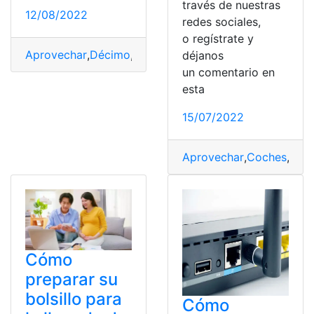
través de nuestras
12/08/2022
redes sociales,
o regístrate y
Aprovechar
,
Décimo
,
Décimo cuarto sueldo
,
súper
,
Tips
déjanos
un comentario en
esta
15/07/2022
Aprovechar
,
Coches
,
elec
Cómo
preparar su
bolsillo para
Cómo