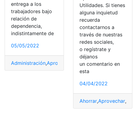
entrega a los
Utilidades. Si tienes
trabajadores bajo
alguna inquietud
relación de
recuerda
dependencia,
contactarnos a
indistintamente de
través de nuestras
redes sociales,
05/05/2022
o regístrate y
déjanos
Administración
,
Aprovechar
,
correctamente
,
Pagos
,
suel
un comentario en
esta
04/04/2022
Ahorrar
,
Aprovechar
,
deu