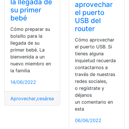
la llegada de
aprovechar
su primer
el puerto
bebé
USB del
router
Cómo preparar su
bolsillo para la
Cómo aprovechar
llegada de su
el puerto USB. Si
primer bebé. La
tienes alguna
bienvenida a un
inquietud recuerda
nuevo miembro en
contactarnos a
la familia
través de nuestras
redes sociales,
14/06/2022
o regístrate y
déjanos
Aprovechar
,
cesárea
,
chequeo
,
Chequeos
,
Hijo
,
neonatól
un comentario en
esta
06/06/2022