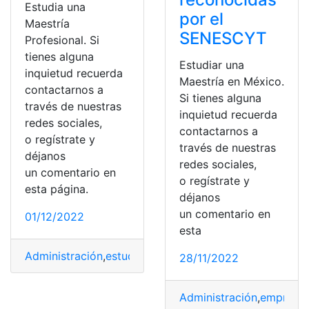
Estudia una
por el
Maestría
SENESCYT
Profesional. Si
tienes alguna
Estudiar una
inquietud recuerda
Maestría en México.
contactarnos a
Si tienes alguna
través de nuestras
inquietud recuerda
redes sociales,
contactarnos a
o regístrate y
través de nuestras
déjanos
redes sociales,
un comentario en
o regístrate y
esta página.
déjanos
un comentario en
01/12/2022
esta
Administración
,
estudiar
,
estudio
,
Maestrías
,
Negocio
28/11/2022
Administración
,
empresa
,