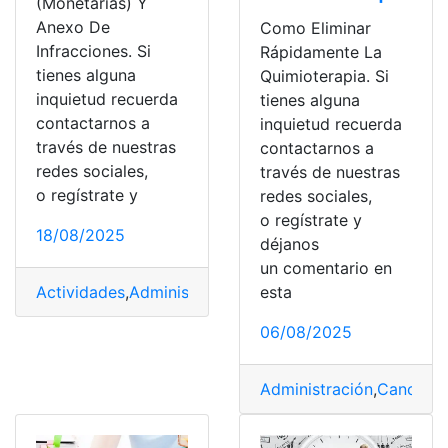
(Monetarias) Y
Anexo De
Como Eliminar
Infracciones. Si
Rápidamente La
tienes alguna
Quimioterapia. Si
inquietud recuerda
tienes alguna
contactarnos a
inquietud recuerda
través de nuestras
contactarnos a
redes sociales,
través de nuestras
o regístrate y
redes sociales,
o regístrate y
18/08/2025
déjanos
un comentario en
esta
Actividades
,
Administración
,
Administración tributaria
,
C
06/08/2025
Administración
,
Cancer
,
C