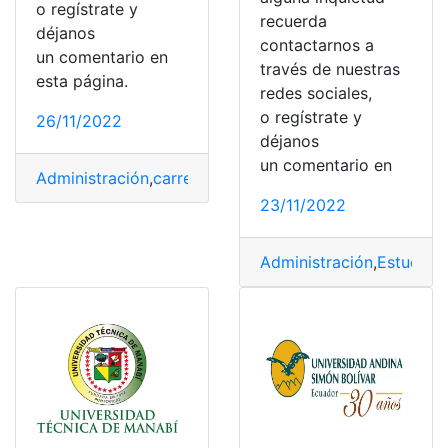
o regístrate y
recuerda
déjanos
contactarnos a
un comentario en
través de nuestras
esta página.
redes sociales,
o regístrate y
26/11/2022
déjanos
un comentario en
Administración
,
carrera
,
Ciencias
,
Control De Gestión
,
po
23/11/2022
Administración
,
Estudiar
,