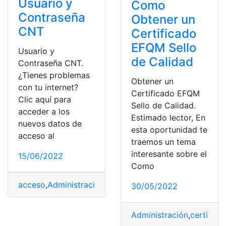
Usuario y
Como
Contraseña
Obtener un
CNT
Certificado
EFQM Sello
Usuario y
de Calidad
Contraseña CNT.
¿Tienes problemas
Obtener un
con tu internet?
Certificado EFQM
Clic aquí para
Sello de Calidad.
acceder a los
Estimado lector, En
nuevos datos de
esta oportunidad te
acceso al
traemos un tema
interesante sobre el
15/06/2022
Como
acceso
,
Administración
,
Clave
,
Dirección
,
WLAN
30/05/2022
Administración
,
certifica