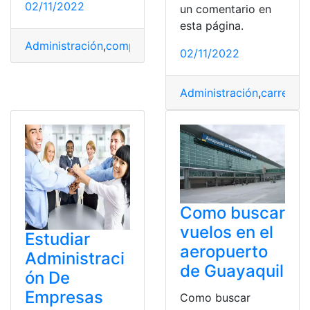
02/11/2022
un comentario en
esta página.
Administración
,
computadora
,
iniciar
,
Instagram
,
Pc
02/11/2022
Administración
,
carrera
,
E
Como buscar
vuelos en el
Estudiar
aeropuerto
Administraci
de Guayaquil
ón De
Empresas
Como buscar