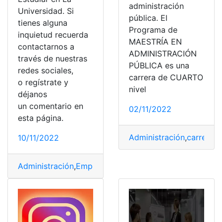
administración
Universidad. Si
pública. El
tienes alguna
Programa de
inquietud recuerda
MAESTRÍA EN
contactarnos a
ADMINISTRACIÓN
través de nuestras
PÚBLICA es una
redes sociales,
carrera de CUARTO
o regístrate y
nivel
déjanos
un comentario en
02/11/2022
esta página.
Administración
,
carreras
,
10/11/2022
Administración
,
Empresas
,
Maestrías
,
Polimeros
,
Univers