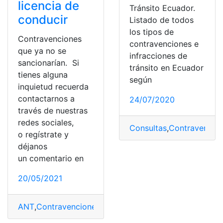
licencia de
Tránsito Ecuador.
conducir
Listado de todos
los tipos de
Contravenciones
contravenciones e
que ya no se
infracciones de
sancionarían. Si
tránsito en Ecuador
tienes alguna
según
inquietud recuerda
contactarnos a
24/07/2020
través de nuestras
redes sociales,
Consultas
,
Contravencio
o regístrate y
déjanos
un comentario en
20/05/2021
ANT
,
Contravenciones
,
Licencia
,
Licencia de Conducir
,
N