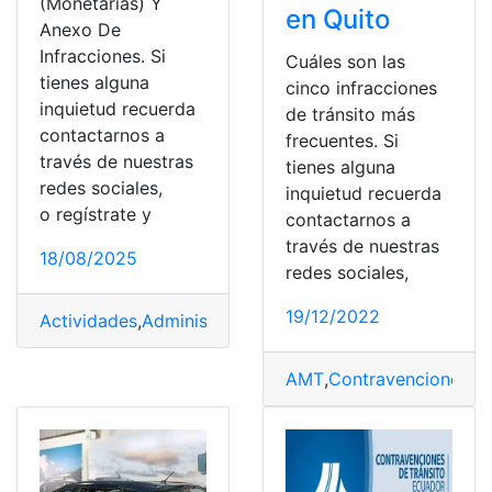
(Monetarias) Y
en Quito
Anexo De
Infracciones. Si
Cuáles son las
tienes alguna
cinco infracciones
inquietud recuerda
de tránsito más
contactarnos a
frecuentes. Si
través de nuestras
tienes alguna
redes sociales,
inquietud recuerda
o regístrate y
contactarnos a
través de nuestras
18/08/2025
redes sociales,
19/12/2022
Actividades
,
Administración
,
Administración tributaria
,
C
AMT
,
Contravenciones
,
De