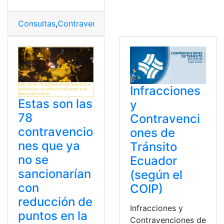
Consultas
,
Contravenciones
,
Ecuador
,
Infracciones
,
Infr
Infracciones
Estas son las
y
78
Contravenci
contravencio
ones de
nes que ya
Tránsito
no se
Ecuador
sancionarían
(según el
con
COIP)
reducción de
Infracciones y
puntos en la
Contravenciones de