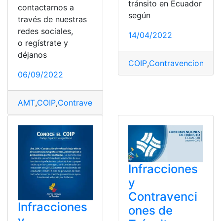
tránsito en Ecuador
contactarnos a
según
través de nuestras
redes sociales,
14/04/2022
o regístrate y
déjanos
COIP
,
Contravenciones
,
E
06/09/2022
AMT
,
COIP
,
Contravenciones
,
Delitos
,
Ecuador
,
Infraccio
Infracciones
y
Contravenci
Infracciones
ones de
y