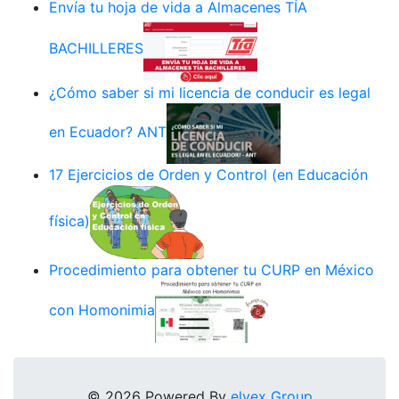
Envía tu hoja de vida a Almacenes TÍA
BACHILLERES
¿Cómo saber si mi licencia de conducir es legal
en Ecuador? ANT
17 Ejercicios de Orden y Control (en Educación
física)
Procedimiento para obtener tu CURP en México
con Homonimia
© 2026 Powered By
elyex Group