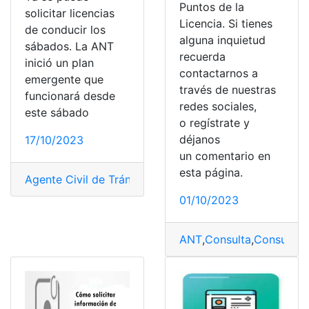
Puntos de la
solicitar licencias
Licencia. Si tienes
de conducir los
alguna inquietud
sábados. La ANT
recuerda
inició un plan
contactarnos a
emergente que
través de nuestras
funcionará desde
redes sociales,
este sábado
o regístrate y
déjanos
17/10/2023
un comentario en
esta página.
Agente Civil de Tránsito
,
Consultas
,
Ecuador
,
Herramien
01/10/2023
ANT
,
Consulta
,
Consultas 