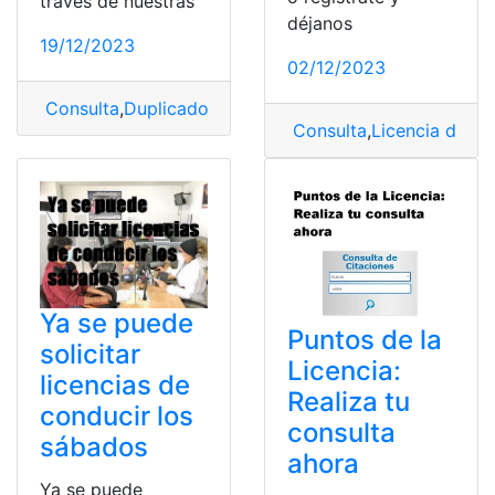
través de nuestras
déjanos
19/12/2023
02/12/2023
Consulta
,
Duplicado
,
Licencia
,
Licencia de Conducir
,
Sa
Consulta
,
Licencia de Co
Ya se puede
Puntos de la
solicitar
Licencia:
licencias de
Realiza tu
conducir los
consulta
sábados
ahora
Ya se puede