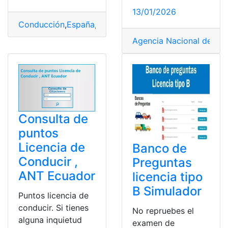
13/01/2026
Conducción
,
España
,
Examen
,
Licencia de Conducir
,
Per
Agencia Nacional de Trá
Consulta de
puntos
Licencia de
Banco de
Conducir ,
Preguntas
ANT Ecuador
licencia tipo
B Simulador
Puntos licencia de
conducir. Si tienes
No repruebes el
alguna inquietud
examen de