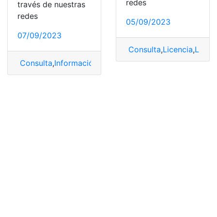
redes
través de nuestras
redes
05/09/2023
07/09/2023
Consulta
,
Licencia
,
Licen
Consulta
,
Información
,
Licencia
,
Licencia de Conducir
,
S