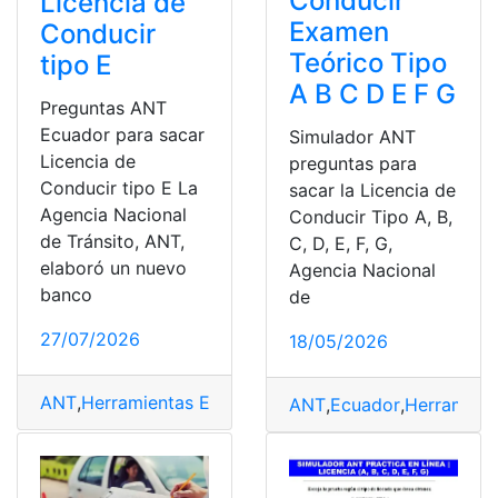
Conducir
Licencia de
Examen
Conducir
Teórico Tipo
tipo E
A B C D E F G
Preguntas ANT
Ecuador para sacar
Simulador ANT
Licencia de
preguntas para
Conducir tipo E La
sacar la Licencia de
Agencia Nacional
Conducir Tipo A, B,
de Tránsito, ANT,
C, D, E, F, G,
elaboró un nuevo
Agencia Nacional
banco
de
27/07/2026
18/05/2026
ANT
,
Herramientas Ecuador
,
Licencia
,
Licencia de Condu
ANT
,
Ecuador
,
Herramien