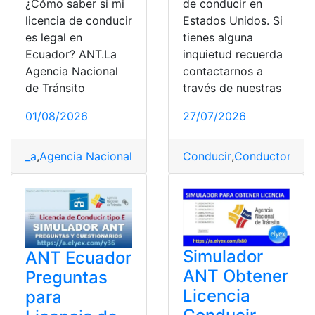
¿Cómo saber si mi
de conducir en
licencia de conducir
Estados Unidos. Si
es legal en
tienes alguna
Ecuador? ANT.La
inquietud recuerda
Agencia Nacional
contactarnos a
de Tránsito
través de nuestras
01/08/2026
27/07/2026
_a
,
Agencia Nacional de Tránsito
,
Ecuador
,
Legalización
,
Conducir
,
Conductor
,
Est
Simulador
ANT Ecuador
ANT Obtener
Preguntas
Licencia
para