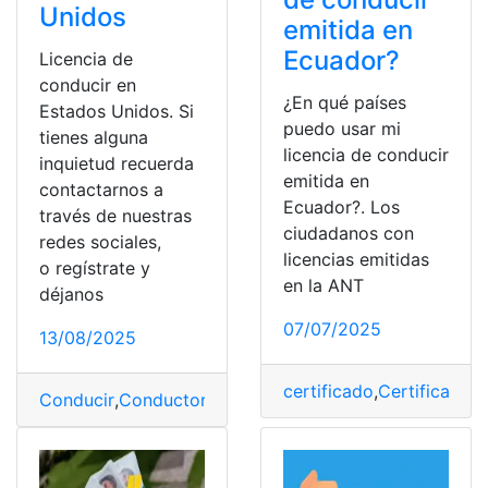
Unidos
emitida en
Ecuador?
Licencia de
conducir en
¿En qué países
Estados Unidos. Si
puedo usar mi
tienes alguna
licencia de conducir
inquietud recuerda
emitida en
contactarnos a
Ecuador?. Los
través de nuestras
ciudadanos con
redes sociales,
licencias emitidas
o regístrate y
en la ANT
déjanos
07/07/2025
13/08/2025
certificado
,
Certificados
,
Conducir
,
Conductores
,
Estados Unidos
,
Licencia
,
Licenc