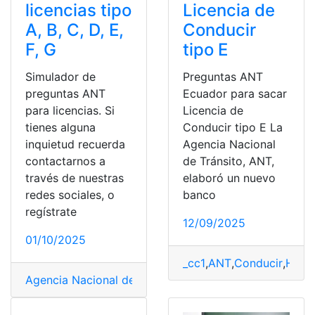
licencias tipo
Licencia de
A, B, C, D, E,
Conducir
F, G
tipo E
Simulador de
Preguntas ANT
preguntas ANT
Ecuador para sacar
para licencias. Si
Licencia de
tienes alguna
Conducir tipo E La
inquietud recuerda
Agencia Nacional
contactarnos a
de Tránsito, ANT,
través de nuestras
elaboró un nuevo
redes sociales, o
banco
regístrate
12/09/2025
01/10/2025
_cc1
,
ANT
,
Conducir
,
Herr
Agencia Nacional de Tránsito
,
ANT
,
Consultas
,
Ecuador
,