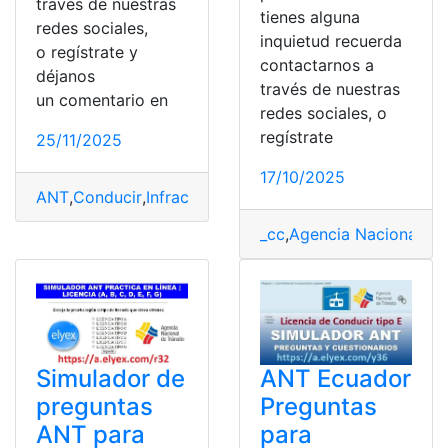
través de nuestras
tienes alguna
redes sociales,
inquietud recuerda
o regístrate y
contactarnos a
déjanos
través de nuestras
un comentario en
redes sociales, o
regístrate
25/11/2025
17/10/2025
ANT
,
Conducir
,
Infracciones
,
Licencia
,
Licencia de Condu
_cc
,
Agencia Nacional de 
Simulador de
ANT Ecuador
preguntas
Preguntas
ANT para
para