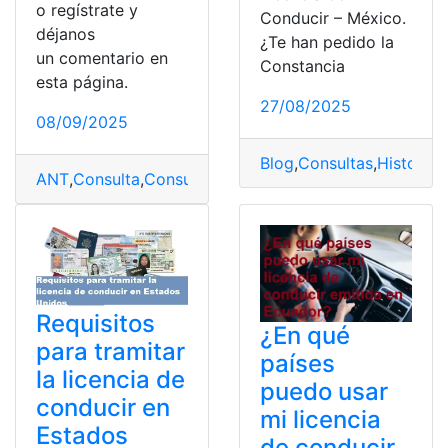
o regístrate y
Conducir – México.
déjanos
¿Te han pedido la
un comentario en
Constancia
esta página.
27/08/2025
08/09/2025
Blog
,
Consultas
,
Historial
,
ANT
,
Consulta
,
Consulta online
,
licencia
,
Licencia de Con
Requisitos
¿En qué
para tramitar
países
la licencia de
puedo usar
conducir en
mi licencia
Estados
de conducir