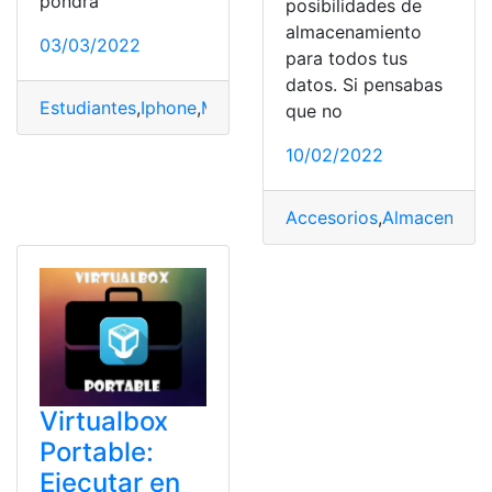
pondrá
posibilidades de
almacenamiento
03/03/2022
para todos tus
datos. Si pensabas
Estudiantes
,
Iphone
,
Micro USB
,
Procedimiento
,
Proceso
que no
10/02/2022
Accesorios
,
Almacenamie
Virtualbox
Portable:
Ejecutar en