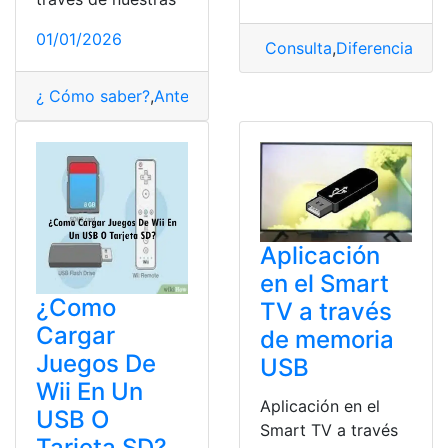
01/01/2026
Consulta
,
Diferencias
,
Ti
¿ Cómo saber?
,
Antenas
,
Consulta
,
Tecnología
,
USB
,
Vent
Aplicación
en el Smart
¿Como
TV a través
Cargar
de memoria
Juegos De
USB
Wii En Un
Aplicación en el
USB O
Smart TV a través
Tarjeta SD?