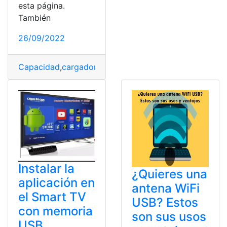
esta página.
También
26/09/2022
Capacidad
,
cargadores
,
Celulares
,
Mercado
,
puertos
,
US
Instalar la
¿Quieres una
aplicación en
antena WiFi
el Smart TV
USB? Estos
con memoria
son sus usos
USB