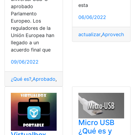
esta
aprobado
Parlamento
06/06/2022
Europeo. Los
reguladores de la
actualizar
,
Aprovechar
,
Di
Unión Europea han
llegado a un
acuerdo final que
09/06/2022
¿Qué es?
,
Aprobado
,
cargadores
,
Consultas
,
Europa
,
Tec
Micro USB
¿Qué es y
Virtualbox