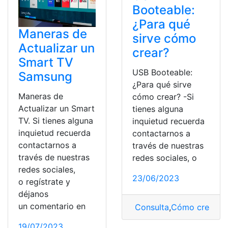
Booteable:
¿Para qué
Maneras de
sirve cómo
Actualizar un
crear?
Smart TV
USB Booteable:
Samsung
¿Para qué sirve
Maneras de
cómo crear? -Si
Actualizar un Smart
tienes alguna
TV. Si tienes alguna
inquietud recuerda
inquietud recuerda
contactarnos a
contactarnos a
través de nuestras
través de nuestras
redes sociales, o
redes sociales,
23/06/2023
o regístrate y
déjanos
un comentario en
Consulta
,
Cómo crear
,
Cr
19/07/2023