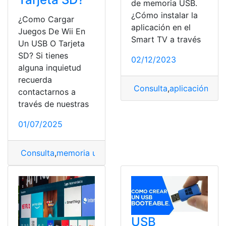
de memoria USB.
¿Cómo instalar la
¿Como Cargar
aplicación en el
Juegos De Wii En
Smart TV a través
Un USB O Tarjeta
SD? Si tienes
02/12/2023
alguna inquietud
recuerda
Consulta
,
aplicación
,
mem
contactarnos a
través de nuestras
01/07/2025
Consulta
,
memoria usb
,
Micro USB
,
USB
,
Wii u
USB