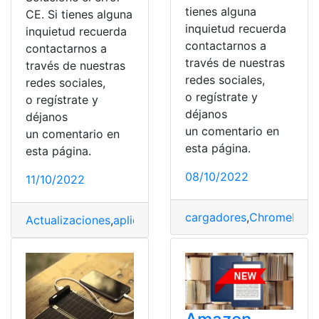
tienes alguna
CE. Si tienes alguna
inquietud recuerda
inquietud recuerda
contactarnos a
contactarnos a
través de nuestras
través de nuestras
redes sociales,
redes sociales,
o regístrate y
o regístrate y
déjanos
déjanos
un comentario en
un comentario en
esta página.
esta página.
08/10/2022
11/10/2022
cargadores
,
Chromebook
Actualizaciones
,
aplicación
,
Cable
,
Caída
,
Componentes
,