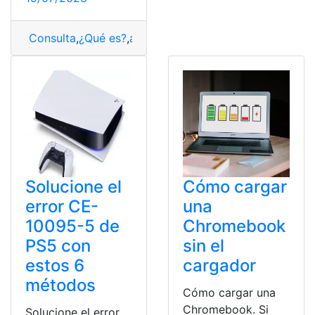
Consulta
,
¿Qué es?
,
actualizar
,
Contenido
,
Internet
,
Sams
Solucione el
Cómo cargar
error CE-
una
10095-5 de
Chromebook
PS5 con
sin el
estos 6
cargador
métodos
Cómo cargar una
Chromebook. Si
Solucione el error