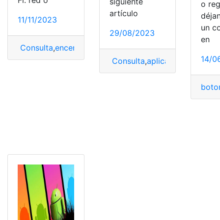
siguiente
o reg
artículo
déja
11/11/2023
un c
29/08/2023
en
Consulta
,
encender
,
Router
,
TP-Link
,
wifi
14/0
Consulta
,
aplicaciones
,
boton
boto