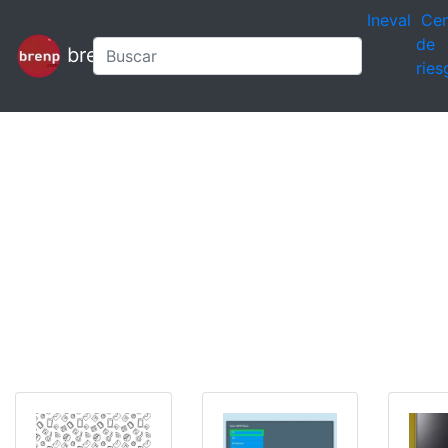
Ineval
Cen
de
brenp
ries