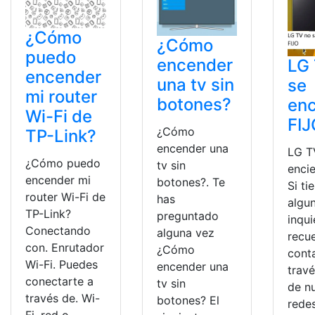
¿Cómo
¿Cómo
puedo
encender
LG
encender
una tv sin
se
mi router
botones?
en
Wi-Fi de
FIJ
¿Cómo
TP-Link?
encender una
LG T
¿Cómo puedo
tv sin
enci
encender mi
botones?. Te
Si ti
router Wi-Fi de
has
algu
TP-Link?
preguntado
inqu
Conectando
alguna vez
recu
con. Enrutador
¿Cómo
cont
Wi-Fi. Puedes
encender una
trav
conectarte a
tv sin
de n
través de. Wi-
botones? El
redes
Fi. red o