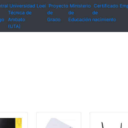
tral
Universidad
Loei
Proyecto
Ministerio
Certificado
Emp
Técnica de
de
de
de
go
Ambato
Grado
Educación
nacimiento
(UTA)