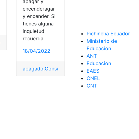
apagar y
encenderagar
y encender. Si
tienes alguna
inquietud
Pichincha Ecuador
recuerda
Ministerio de
encender
,
Enrutador
,
Router
,
wiffi
Educación
18/04/2022
ANT
Educación
apagado
,
Consumo
,
encender
,
Gastos
,
luz
EAES
CNEL
CNT
Componentes
,
Comprobar
,
Conexión
,
Configuración
,
Consol