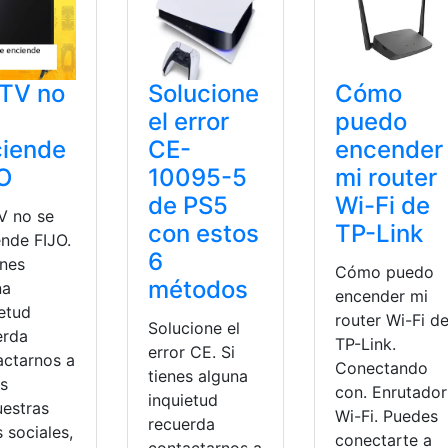
 TV no
Solucione
Cómo
el error
puedo
ciende
CE-
encender
O
10095-5
mi router
de PS5
Wi-Fi de
V no se
con estos
TP-Link
ende FIJO.
6
enes
Cómo puedo
métodos
na
encender mi
ietud
router Wi-Fi d
Solucione el
erda
TP-Link.
error CE. Si
actarnos a
Conectando
tienes alguna
és
con. Enrutador
inquietud
uestras
Wi-Fi. Puedes
recuerda
 sociales,
conectarte a
contactarnos a