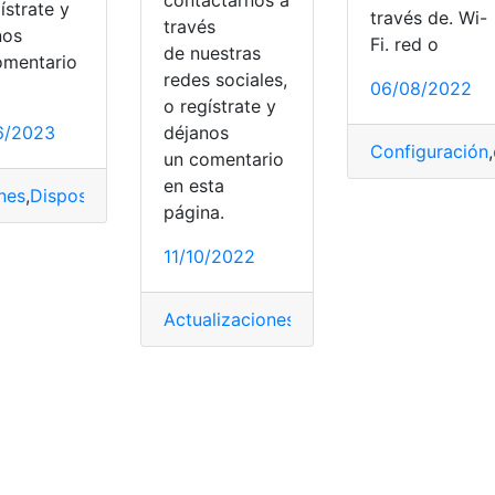
ístrate y
través de. Wi-
través
nos
Fi. red o
de nuestras
omentario
redes sociales,
06/08/2022
o regístrate y
6/2023
déjanos
es
,
encender
,
tv
Configuración
,
un comentario
en esta
nes
,
Dispositivos
,
encender
,
remotos
,
Smart TV
,
Televisor
,
tv
página.
11/10/2022
Actualizaciones
,
aplicación
,
Cable
,
Caída
,