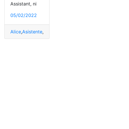
Assistant, ni
05/02/2022
Alice
,
Asistente
,
encender
,
Samsung
,
televisores