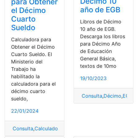
Décimo 10
para Obtener
año de EGB
el Décimo
Cuarto
Libros de Décimo
Sueldo
10 año de EGB.
Descarga los libros
Calculadora para
para Décimo Año
Obtener el Décimo
de Educación
Cuarto Sueldo. El
General Básica,
Ministerio del
textos de 10mo
Trabajo ha
habilitado la
19/10/2023
calculadora para el
décimo cuarto
Consulta
,
Décimo
,
EGB
,
L
sueldo,
22/01/2024
Consulta
,
Calculadora
,
Décimo
,
Décimo cuarto sueldo