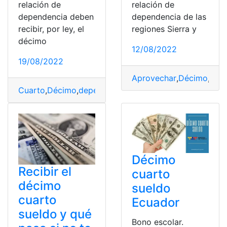
relación de
relación de
dependencia deben
dependencia de las
recibir, por ley, el
regiones Sierra y
décimo
12/08/2022
19/08/2022
Aprovechar
,
Décimo
,
Déci
Cuarto
,
Décimo
,
dependencia
,
sueldo
,
Trabajadores
Décimo
Recibir el
cuarto
décimo
sueldo
cuarto
Ecuador
sueldo y qué
Bono escolar.