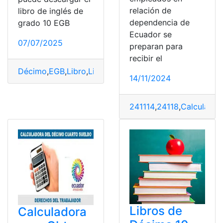
relación de
libro de inglés de
dependencia de
grado 10 EGB
Ecuador se
07/07/2025
preparan para
recibir el
Décimo
,
EGB
,
Libro
,
Libro de inglés
,
Libro de inglés de E
14/11/2024
241114
,
24118
,
Calcula
,
cu
Libros de
Calculadora