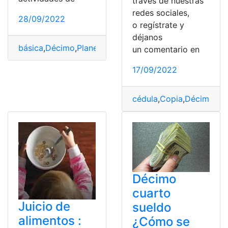
través de nuestras
redes sociales,
28/09/2022
o regístrate y
déjanos
básica
,
Décimo
,
Planeación
,
Propaganda
,
Semana
un comentario en
17/09/2022
cédula
,
Copia
,
Décimo
,
Fo
Décimo
cuarto
Juicio de
sueldo
alimentos :
¿Cómo se