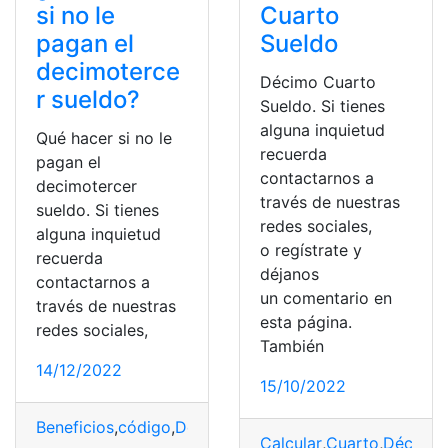
si no le
Cuarto
pagan el
Sueldo
decimoterce
Décimo Cuarto
r sueldo?
Sueldo. Si tienes
alguna inquietud
Qué hacer si no le
recuerda
pagan el
contactarnos a
decimotercer
través de nuestras
sueldo. Si tienes
redes sociales,
alguna inquietud
o regístrate y
recuerda
déjanos
contactarnos a
un comentario en
través de nuestras
esta página.
redes sociales,
También
14/12/2022
15/10/2022
Beneficios
,
código
,
Décimo
,
empleadores
,
Información
,
I
Calcular
,
Cuarto
,
Décimo
,