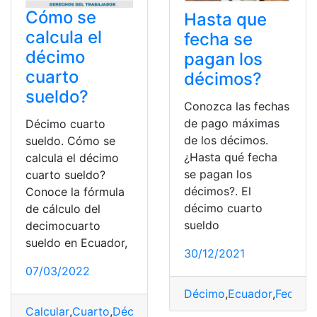
Cómo se
Hasta que
calcula el
fecha se
décimo
pagan los
cuarto
décimos?
sueldo?
Conozca las fechas
de pago máximas
Décimo cuarto
de los décimos.
sueldo. Cómo se
¿Hasta qué fecha
calcula el décimo
se pagan los
cuarto sueldo?
décimos?. El
Conoce la fórmula
décimo cuarto
de cálculo del
sueldo
decimocuarto
sueldo en Ecuador,
30/12/2021
07/03/2022
Décimo
,
Ecuador
,
Fecha
,
p
Calcular
,
Cuarto
,
Décimo
,
pago
,
sueldo