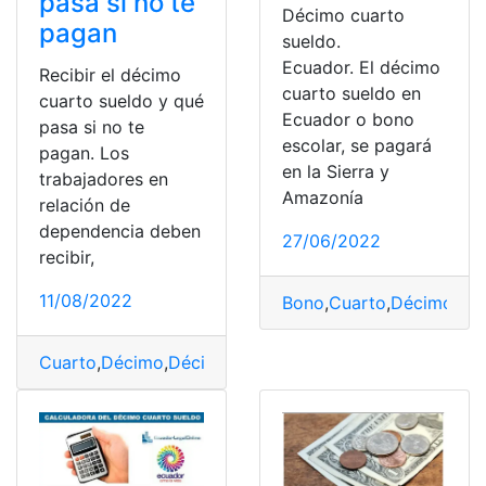
pasa si no te
Décimo cuarto
pagan
sueldo.
Ecuador. El décimo
Recibir el décimo
cuarto sueldo en
cuarto sueldo y qué
Ecuador o bono
pasa si no te
escolar, se pagará
pagan. Los
en la Sierra y
trabajadores en
Amazonía
relación de
dependencia deben
27/06/2022
recibir,
11/08/2022
Bono
,
Cuarto
,
Décimo
,
esc
Cuarto
,
Décimo
,
Décimo cuarto sueldo
,
pagan
,
Recibir
,
s