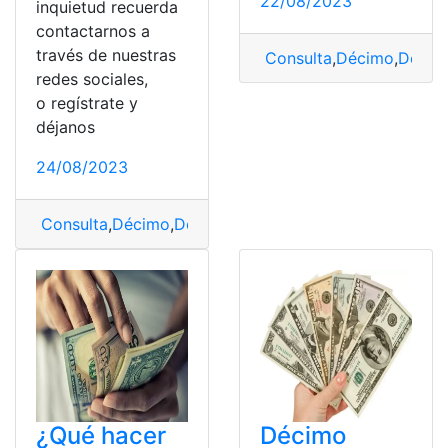
22/08/2023
inquietud recuerda
contactarnos a
través de nuestras
Consulta
,
Décimo
,
Décim
redes sociales,
o regístrate y
déjanos
24/08/2023
Consulta
,
Décimo
,
Décimo tercer sueldo
,
Fecha
,
pago
¿Qué hacer
Décimo