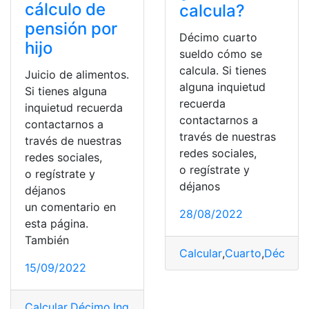
cálculo de
calcula?
pensión por
Décimo cuarto
hijo
sueldo cómo se
calcula. Si tienes
Juicio de alimentos.
alguna inquietud
Si tienes alguna
recuerda
inquietud recuerda
contactarnos a
contactarnos a
través de nuestras
través de nuestras
redes sociales,
redes sociales,
o regístrate y
o regístrate y
déjanos
déjanos
un comentario en
28/08/2022
esta página.
También
Calcular
,
Cuarto
,
Décimo
,
15/09/2022
Calcular
,
Décimo
,
Ingreso
,
Juicio de alimentos
,
Pensione