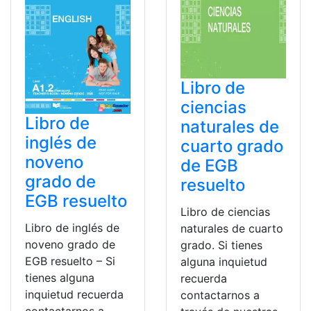
Libro de
ciencias
Libro de
naturales de
inglés de
cuarto grado
noveno
de EGB
grado de
resuelto
EGB resuelto
Libro de ciencias
Libro de inglés de
naturales de cuarto
noveno grado de
grado. Si tienes
EGB resuelto – Si
alguna inquietud
tienes alguna
recuerda
inquietud recuerda
contactarnos a