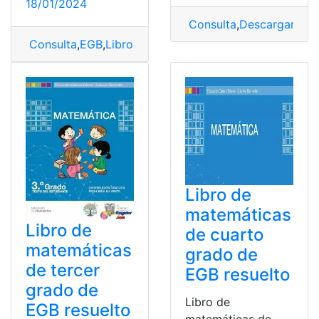
18/01/2024
Consulta
,
Descargar
,
EG
Consulta
,
EGB
,
Libros
,
Tercer Grado
Libro de
matemáticas
Libro de
de cuarto
matemáticas
grado de
de tercer
EGB resuelto
grado de
Libro de
EGB resuelto
matemáticas de