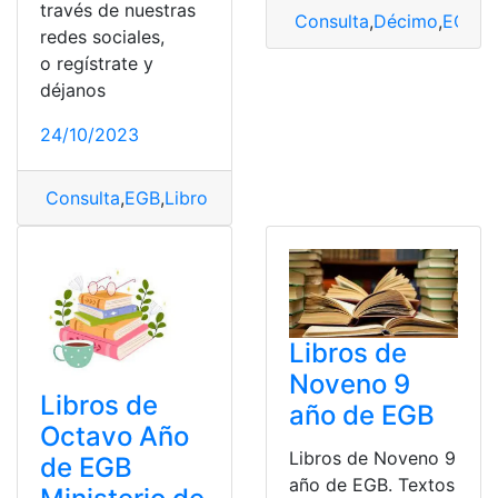
través de nuestras
Consulta
,
Décimo
,
EGB
,
L
redes sociales,
o regístrate y
déjanos
24/10/2023
Consulta
,
EGB
,
Libro
,
Libro de estudios sociales
Libros de
Noveno 9
Libros de
año de EGB
Octavo Año
Libros de Noveno 9
de EGB
año de EGB. Textos