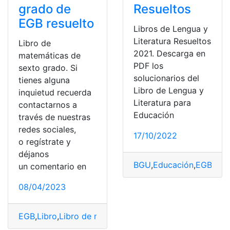
grado de
Resueltos
EGB resuelto
Libros de Lengua y
Literatura Resueltos
Libro de
2021. Descarga en
matemáticas de
PDF los
sexto grado. Si
solucionarios del
tienes alguna
Libro de Lengua y
inquietud recuerda
Literatura para
contactarnos a
Educación
través de nuestras
redes sociales,
17/10/2022
o regístrate y
déjanos
BGU
,
Educación
,
EGB
,
Leng
un comentario en
08/04/2023
EGB
,
Libro
,
Libro de matemáticas
,
Libro Resuelto
,
Sexto
,