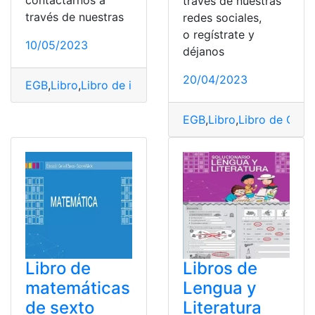
contactarnos a
través de nuestras
través de nuestras
redes sociales,
o regístrate y
10/05/2023
déjanos
20/04/2023
EGB
,
Libro
,
Libro de inglés
,
Libro de inglés de EGB resue
EGB
,
Libro
,
Libro de Cienc
Libro de
Libros de
matemáticas
Lengua y
de sexto
Literatura