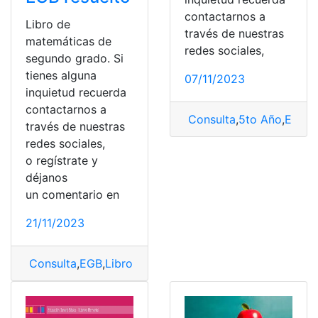
contactarnos a
Libro de
través de nuestras
matemáticas de
redes sociales,
segundo grado. Si
tienes alguna
07/11/2023
inquietud recuerda
contactarnos a
Consulta
,
5to Año
,
EGB
,
L
través de nuestras
redes sociales,
o regístrate y
déjanos
un comentario en
21/11/2023
Consulta
,
EGB
,
Libro
,
Libro de matemáticas