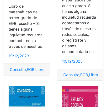
cuarto grado. Si
Libro de
tienes alguna
matemáticas de
inquietud recuerda
tercer grado de
contactarnos a
EGB resuelto – Si
través de nuestras
tienes alguna
redes sociales,
inquietud recuerda
o regístrate y
contactarnos a
déjanos
través de nuestras
un comentario en
19/12/2023
10/12/2023
Consulta
,
EGB
,
Libro
,
Libro de matemáticas
,
Matemátic
Consulta
,
EGB
,
Libro
,
Libr