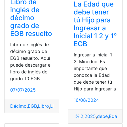
Libro de
La Edad que
inglés de
debe tener
décimo
tú Hijo para
grado de
Ingresar a
EGB resuelto
Inicial 1 2 y 1°
EGB
Libro de inglés de
décimo grado de
Ingresar a Inicial 1
EGB resuelto. Aquí
2. Mineduc. Es
puede descargar el
importante que
libro de inglés de
conozca la Edad
grado 10 EGB
que debe tener tú
Hijo para Ingresar a
07/07/2025
16/08/2024
Décimo
,
EGB
,
Libro
,
Libro de inglés
,
Libro de inglés de E
1%
,
2
,
2025
,
debe
,
Edad
,
E