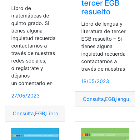
tercer EGB
Libro de
resuelto
matemáticas de
quinto grado. Si
Libro de lengua y
tienes alguna
literatura de tercer
inquietud recuerda
EGB resuelto – Si
contactarnos a
tienes alguna
través de nuestras
inquietud recuerda
redes sociales,
contactarnos a
o regístrate y
través de nuestras
déjanos
18/05/2023
un comentario en
27/05/2023
Consulta
,
EGB
,
lengua
,
Le
Consulta
,
EGB
,
Libro
,
Libro de matemáticas
,
Libro Resue