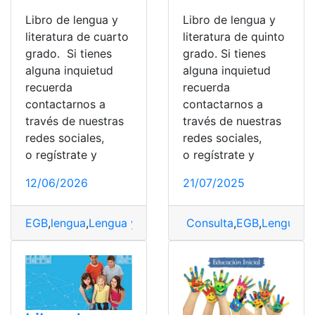
Libro de lengua y
Libro de lengua y
literatura de cuarto
literatura de quinto
grado. Si tienes
grado. Si tienes
alguna inquietud
alguna inquietud
recuerda
recuerda
contactarnos a
contactarnos a
través de nuestras
través de nuestras
redes sociales,
redes sociales,
o regístrate y
o regístrate y
12/06/2026
21/07/2025
EGB
,
lengua
,
Lengua y Literatura
Consulta
,
Libro Resuelto
,
EGB
,
Lengua y 
,
Resuelt