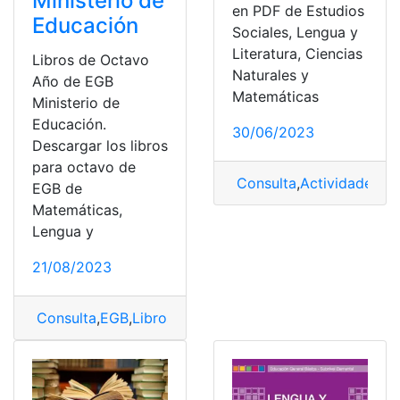
Ministerio de
en PDF de Estudios
Educación
Sociales, Lengua y
Literatura, Ciencias
Libros de Octavo
Naturales y
Año de EGB
Matemáticas
Ministerio de
Educación.
30/06/2023
Descargar los libros
para octavo de
Consulta
,
Actividades
,
E
EGB de
Matemáticas,
Lengua y
21/08/2023
Consulta
,
EGB
,
Libros
,
Libros del ministerio de educaci