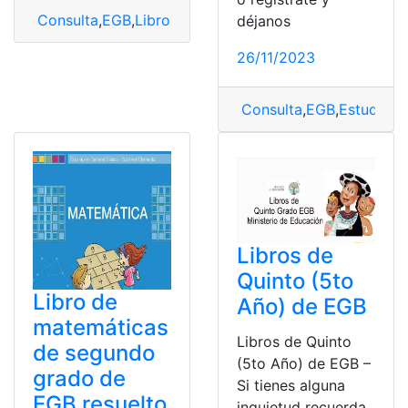
Consulta
,
EGB
,
Libro de matemáticas
,
Libro Resuelto
déjanos
26/11/2023
Consulta
,
EGB
,
Estudios 
Libros de
Quinto (5to
Libro de
Año) de EGB
matemáticas
Libros de Quinto
de segundo
(5to Año) de EGB –
grado de
Si tienes alguna
EGB resuelto
inquietud recuerda