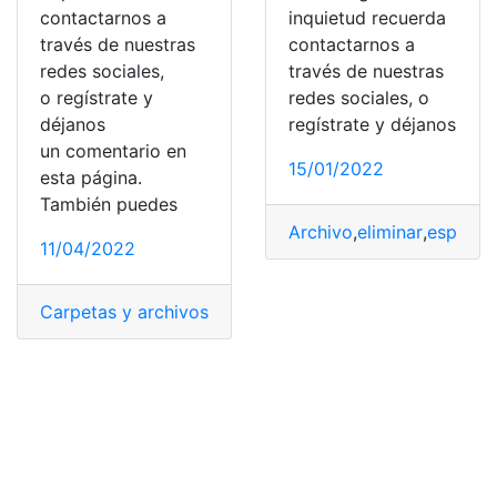
contactarnos a
inquietud recuerda
través de nuestras
contactarnos a
redes sociales,
través de nuestras
o regístrate y
redes sociales, o
déjanos
regístrate y déjanos
un comentario en
15/01/2022
esta página.
También puedes
Archivo
,
eliminar
,
espacio
11/04/2022
Carpetas y archivos
,
Disco duro
,
Microsoft
,
one drive
,
W