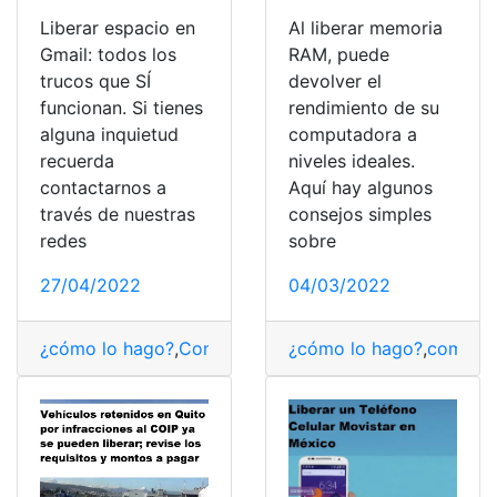
Liberar espacio en
Al liberar memoria
Gmail: todos los
RAM, puede
trucos que SÍ
devolver el
funcionan. Si tienes
rendimiento de su
alguna inquietud
computadora a
recuerda
niveles ideales.
contactarnos a
Aquí hay algunos
través de nuestras
consejos simples
redes
sobre
27/04/2022
04/03/2022
¿cómo lo hago?
,
Consulta
,
espacios
¿cómo lo hago?
,
Funcionamiento
,
comput
,
Gm