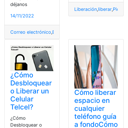
déjanos
Liberación
,
liberar
,
Pico y
14/11/2022
Correo electrónico
,
Espacio
,
Gmail
,
liberar
,
Mensajes
,
tru
¿Cómo
Desbloquear
o Liberar un
Cómo liberar
Celular
espacio en
Telcel?
cualquier
teléfono guía
¿Cómo
a fondoCómo
Desbloquear o