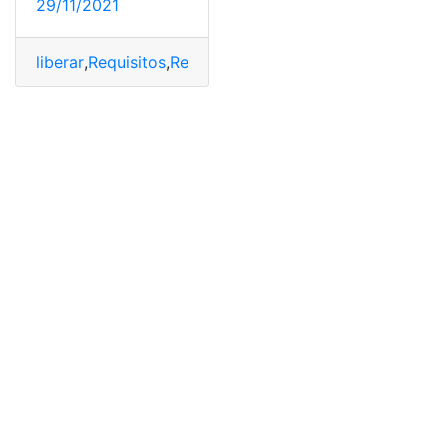
29/11/2021
liberar
,
Requisitos
,
Retención vehicular
,
Vehículo
,
vehícul