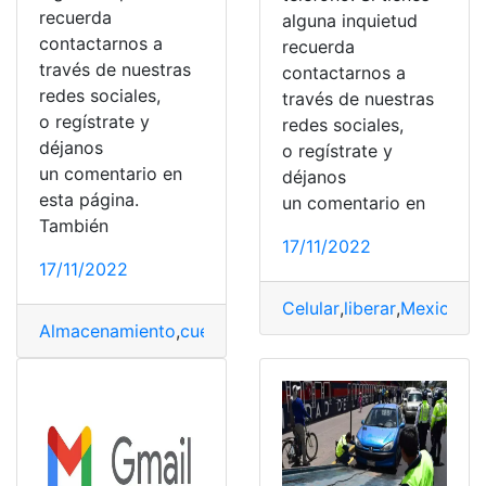
recuerda
alguna inquietud
contactarnos a
recuerda
través de nuestras
contactarnos a
redes sociales,
través de nuestras
o regístrate y
redes sociales,
déjanos
o regístrate y
un comentario en
déjanos
esta página.
un comentario en
También
17/11/2022
17/11/2022
Celular
,
liberar
,
Mexico
,
mo
Almacenamiento
,
cuenta
,
espacios
,
Google
,
liberar
,
Nube