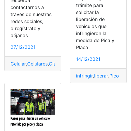
recuerda
trámite para
contactarnos a
solicitar la
través de nuestras
liberación de
redes sociales,
vehículos que
o regístrate y
infringieron la
déjanos
medida de Pica y
27/12/2021
Placa
14/12/2021
Celular
,
Celulares
,
Clave
,
Desbloquear
,
liberar
,
Línea
,
línea
infringir
,
liberar
,
Pico y Pl