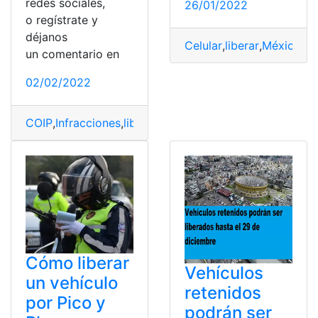
redes sociales,
26/01/2022
o regístrate y
déjanos
Celular
,
liberar
,
México
,
mo
un comentario en
02/02/2022
COIP
,
Infracciones
,
liberar
,
Quito
,
retenido
,
vehiculos
Cómo liberar
Vehículos
un vehículo
retenidos
por Pico y
podrán ser