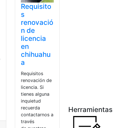
Requisito
s
renovació
n de
licencia
en
chihuahu
e
a
Requisitos
renovación de
licencia. Si
tienes alguna
inquietud
recuerda
Herramientas
contactarnos a
través
lta online
,
deuda
,
Mexico
,
placa