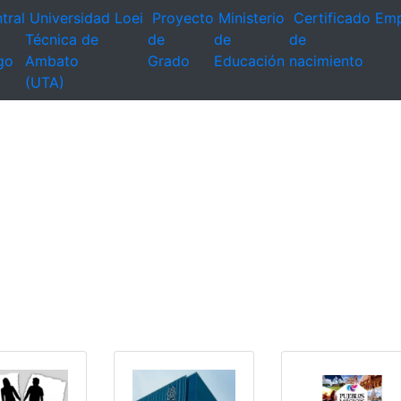
tral
Universidad
Loei
Proyecto
Ministerio
Certificado
Emp
Técnica de
de
de
de
go
Ambato
Grado
Educación
nacimiento
(UTA)