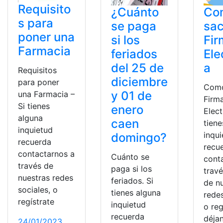
Requisito
¿Cuánto
Co
s para
se paga
sac
poner una
si los
Fir
Farmacia
feriados
Ele
del 25 de
a
Requisitos
diciembre
para poner
Como
y 01 de
una Farmacia –
Firm
Si tienes
enero
Elect
alguna
caen
tiene
inquietud
inqu
domingo?
recuerda
recu
contactarnos a
Cuánto se
cont
través de
paga si los
trav
nuestras redes
feriados. Si
de n
sociales, o
tienes alguna
redes
regístrate
inquietud
o reg
recuerda
déja
24/01/2023