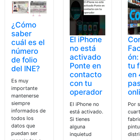
¿Cómo
saber
El iPhone
Co
cuál es el
no está
Fac
número
activado
ón:
de folio
Ponte en
tu 
del INE?
contacto
en 
Es muy
con tu
pa
importante
operador
onl
mantenerse
siempre
El iPhone no
Por s
informados de
está activado.
cuar
todos los
Si tienes
fabr
datos que
alguna
pintu
puedan ser
inquietud
distr