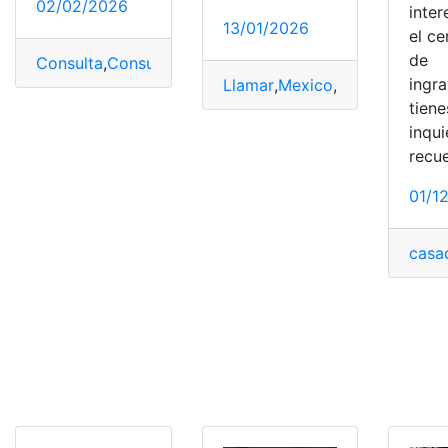
02/02/2026
inte
13/01/2026
el ce
de
Consulta
,
Consultas
,
ISSSTE
,
Mexico
,
SINAVID
ingra
Llamar
,
Mexico
,
Noticias
,
saldo
,
tiene
inqu
recu
01/1
casa