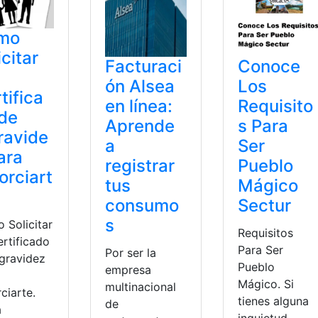
mo
icitar
Facturaci
Conoce
ón Alsea
Los
tifica
en línea:
Requisito
de
Aprende
s Para
ravide
a
Ser
ara
registrar
Pueblo
orciart
tus
Mágico
consumo
Sectur
s
 Solicitar
Requisitos
ertificado
Para Ser
Por ser la
ngravidez
Pueblo
empresa
Mágico. Si
multinacional
ciarte.
tienes alguna
de
á
inquietud