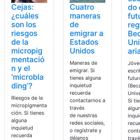
Cejas:
Cuatro
do 
¿cuáles
maneras
fut
son los
de
reg
riesgos
emigrar a
Be
de la
Estados
Uni
micropig
Unidos
ari
mentació
Maneras de
Jóve
n y el
emigrar. Si
escri
‘microbla
tienes alguna
futur
ding’?
inquietud
(Bec
recuerda
Unive
Riesgos de la
contactarnos a
Si ti
micropigmenta
través
algu
ción. Si tienes
de nuestras
inqu
alguna
redes sociales,
recu
inquietud
o regístrate y
cont
recuerda
déjanos
trav