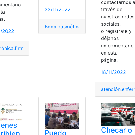
contactarnos 
omentario
22/11/2022
través de
sta
nuestras redes
na.
sociales,
Boda
,
cosmética
,
Datos
,
Examen
,
matrimo
2/2022
o regístrate y
déjanos
un comentari
rónica
,
firma
,
Mexico
,
Noticias
,
Pasos
,
Requisitos
en esta
página.
18/11/2022
rprendentes
,
Tecnológicos
atención
,
enfer
venes
Checar o
Puedo
ribien