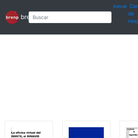
Ineval
Cen
de
brenp
ries