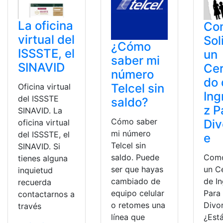
La oficina
Co
virtual del
Sol
¿Cómo
ISSSTE, el
un
saber mi
SINAVID
Cer
número
do 
Telcel sin
Oficina virtual
Ing
del ISSSTE
saldo?
z P
SINAVID. La
Cómo saber
Div
oficina virtual
mi número
del ISSSTE, el
e
Telcel sin
SINAVID. Si
Como
saldo. Puede
tienes alguna
un C
ser que hayas
inquietud
de I
cambiado de
recuerda
Para
equipo celular
contactarnos a
Divor
o retomes una
través
¿Est
línea que