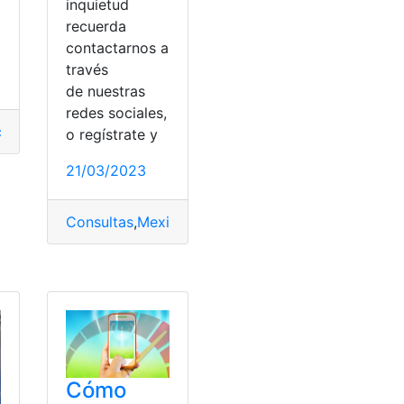
inquietud
recuerda
contactarnos a
través
de nuestras
redes sociales,
icado
,
documento
,
Mexico
,
Noticias
,
Sacramentos
o regístrate y
21/03/2023
Consultas
,
Mexico
,
Requisitos
tipos de sindicatos
Cómo