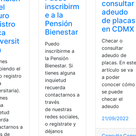
consultar
inscribirm
el
adeudo
e a la
uro
de placas
Pensión
istro
en CDMX
Bienestar
ca
versit
Checar o
Puedo
consultar
a
inscribirme a
adeudo de
la Pensión
nes
placas. En est
Bienestar. Si
biendo el
artículo se va
tienes alguna
o registro
a poder
inquietud
a
conocer cómo
recuerda
rsitaria).
se puede
contactarnos a
enes
checar el
través
na
adeudo
de nuestras
ietud
redes sociales,
21/09/2022
erda
o regístrate y
actarnos a
déjanos
és de
Consulta
,
Consu