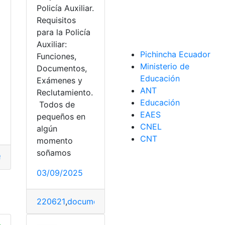
Policía Auxiliar.
Requisitos
a
para la Policía
Auxiliar:
Pichincha Ecuador
Funciones,
Ministerio de
Documentos,
Educación
Exámenes y
ANT
Reclutamiento.
o
Educación
Todos de
EAES
pequeños en
Mexico
,
Restaurantes
CNEL
algún
CNT
momento
soñamos
to
,
Pueblos
,
Requisitos
,
Turismo
,
Viajar
03/09/2025
220621
,
documentación
,
Mexico
,
Policía
,
Policía loc