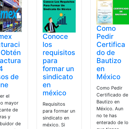
Como
Pedir
mex
Conoce
Certifica
turaci
los
do de
 Obtén
requisitos
Bautizo
factura
para
en
4
formar un
México
sos de
sindicato
ine
en
Como Pedir
méxico
Certificado de
er el
Bautizo en
to mayor
Requisitos
México. Aun
icante de
para formar un
no te has
ras y
sindicato en
enterado de lo
ibuidor de
méxico. Si