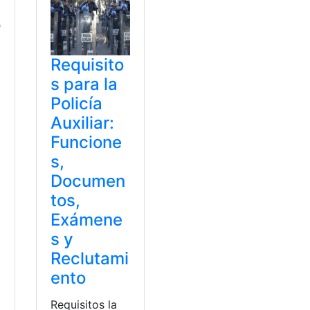
Requisito
s para la
Policía
Auxiliar:
Funcione
s,
Documen
tos,
Exámene
s y
Reclutami
ento
Requisitos la