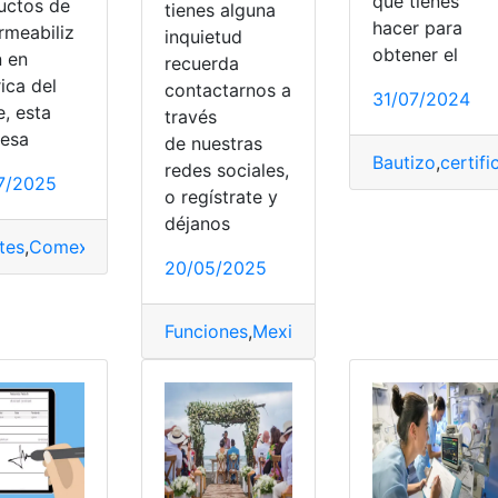
que tienes
uctos de
tienes alguna
hacer para
rmeabiliz
inquietud
obtener el
n en
recuerda
ica del
contactarnos a
31/07/2024
, esta
través
esa
de nuestras
Bautizo
,
certif
redes sociales,
7/2025
o regístrate y
déjanos
tes
,
Comex
,
distribuidor
,
facturación
,
Mexico
,
Online
20/05/2025
oquear
,
Iphone
,
Mexico
,
operadora
,
Servicios
,
SIM
Funciones
,
Mexico
,
Requisitos
,
Sindicato
,