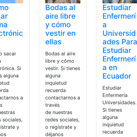
mo
Bodas al
Estudiar
ar
aire libre
Enfermerí
ma
y cómo
a
ctrónic
vestir en
Universid
ellas
ades Par
Estudiar
 sacar
Bodas al aire
Enfermerí
a
libre y cómo
a en
rónica. Si
vestir. Si tienes
Ecuador
s alguna
alguna
ietud
inquietud
Estudiar
erda
recuerda
Enfermería
actarnos a
contactarnos a
Universidades.
és
través
Si tienes
uestras
de nuestras
alguna
 sociales,
redes sociales,
inquietud
ístrate y
o regístrate y
recuerda
nos
déjanos