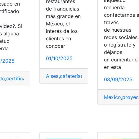
restaurantes
resado en
recuerda
de franquicias
rtificado
contactarnos 
más grande en
través
México, el
videz?. Si
Telcel
,
Teléfono
de nuestras
interés de los
s alguna
redes sociales,
clientes en
ietud
o regístrate y
conocer
erda
déjanos
01/10/2025
un comentari
2/2025
en esta
Alsea
,
cafeterías
,
consumos
,
facturación
,
do
,
certificado
,
Divorcio
,
Ingravidez
,
médicos
,
Mexico
08/09/2025
Mexico
,
proyec