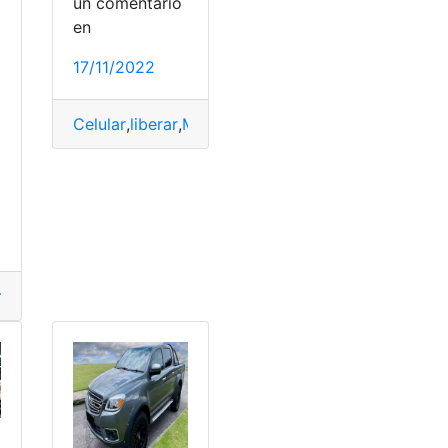
un comentario
a
en
17/11/2022
nio
,
Mexico
,
Paternidad
,
prendas de vestir
Celular
,
liberar
,
Mexico
,
movistar
,
Telefonos
o
mería
,
estudio
,
Mexico
,
Requisitos