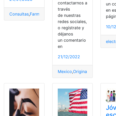
contactarnos a
un c
través
en e
Consultas
,
Farmacia
,
Mexico
,
Requisitos
de nuestras
pági
redes sociales,
10/1
o regístrate y
déjanos
un comentario
elect
en
21/12/2022
Mexico
,
Originales
,
Regalos
,
so
Jó
esc