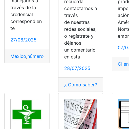
manejados a
recuerda
prod
través de la
contactarnos a
impe
credencial
través
ació
correspondien
de nuestras
Amér
te
redes sociales,
Norte
o regístrate y
empr
27/08/2025
déjanos
07/0
un comentario
Mexico
,
número de folio
,
proceso
,
saber
,
Trámite
en esta
Clien
28/07/2025
¿ Cómo saber?
,
Celular
,
Desbl