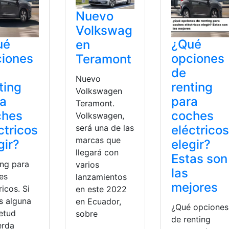
Nuevo
Volkswag
ué
¿Qué
en
ciones
opciones
Teramont
de
Nuevo
ting
renting
Volkswagen
ra
para
Teramont.
ches
coches
Volkswagen,
ctricos
eléctricos
será una de las
marcas que
gir?
elegir?
llegará con
Estas son
ing para
varios
las
es
lanzamientos
mejores
ricos. Si
en este 2022
s alguna
en Ecuador,
¿Qué opciones
ietud
sobre
de renting
erda