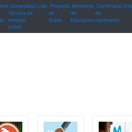
tral
Universidad
Loei
Proyecto
Ministerio
Certificado
Emp
Técnica de
de
de
de
go
Ambato
Grado
Educación
nacimiento
(UTA)