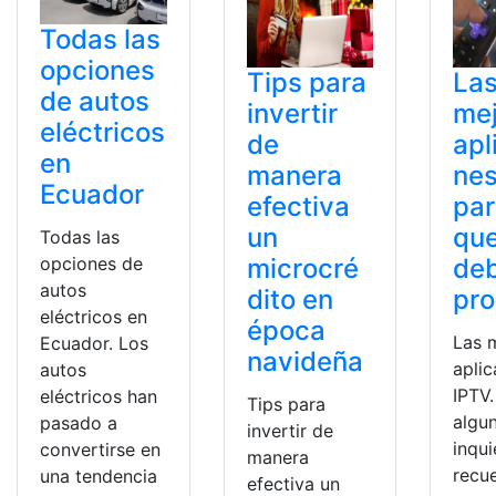
Todas las
opciones
Tips para
La
de autos
invertir
me
eléctricos
de
apl
en
manera
nes
Ecuador
efectiva
pa
un
qu
Todas las
opciones de
microcré
deb
autos
dito en
pro
eléctricos en
época
Las 
Ecuador. Los
navideña
apli
autos
IPTV.
eléctricos han
Tips para
algu
pasado a
invertir de
inqu
convertirse en
manera
recu
una tendencia
efectiva un