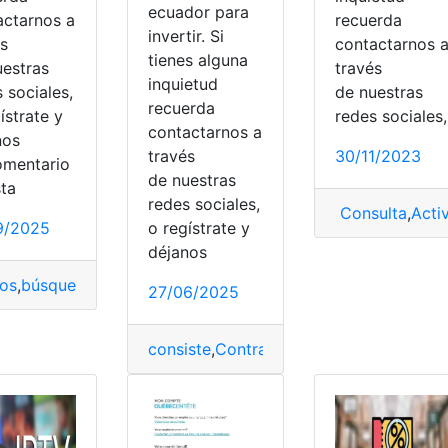
ecuador para
actarnos a
recuerda
invertir. Si
és
contactarnos 
tienes alguna
uestras
través
inquietud
 sociales,
de nuestras
recuerda
ístrate y
redes sociales,
contactarnos a
nos
través
30/11/2023
omentario
de nuestras
sta
redes sociales,
Consulta
,
Acti
9/2025
o regístrate y
déjanos
jeta
,
Tiendas
tos
,
búsquedas
,
Configuración
,
DuckDuckGo
,
Encontrar
,
Infor
27/06/2025
consiste
,
Contratos
,
Ecuador
,
Franquicias