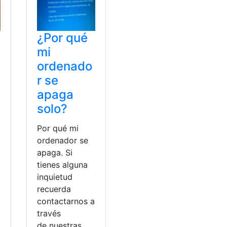
¿Por qué
mi
ordenado
r se
apaga
solo?
Por qué mi
ordenador se
apaga. Si
tienes alguna
inquietud
recuerda
contactarnos a
través
de nuestras