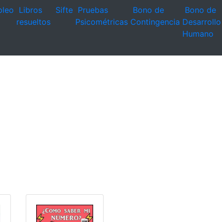
leo
Libros
Sifte
Pruebas
Bono de
Bono de
resueltos
Psicométricas
Contingencia
Desarrollo
Humano