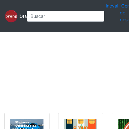
Ineval
Cen
de
brenp
ries