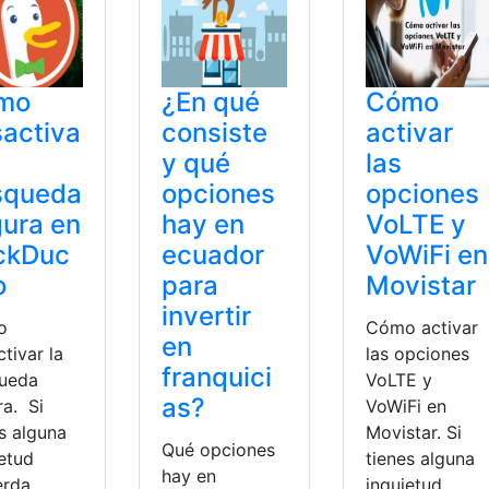
mo
¿En qué
Cómo
activa
consiste
activar
y qué
las
squeda
opciones
opciones
ura en
hay en
VoLTE y
ckDuc
ecuador
VoWiFi en
o
para
Movistar
invertir
o
Cómo activar
en
tivar la
las opciones
franquici
ueda
VoLTE y
as?
ra. Si
VoWiFi en
s alguna
Movistar. Si
Qué opciones
ietud
tienes alguna
hay en
erda
inquietud