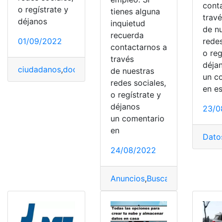
cont
o regístrate y
tienes alguna
trav
déjanos
inquietud
de n
recuerda
01/09/2022
redes
contactarnos a
o reg
través
déja
ciudadanos
,
documentación
,
documentos
,
novios
,
Opcio
de nuestras
un c
redes sociales,
en e
o regístrate y
déjanos
23/0
un comentario
en
Dato
24/08/2022
Anuncios
,
Buscar
,
empleos
,
Est