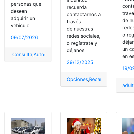
personas que
cont
recuerda
deseen
trav
contactarnos a
adquirir un
de n
través
vehículo
redes
de nuestras
o reg
redes sociales,
09/07/2026
déja
o regístrate y
un c
déjanos
Consulta
,
Autos
,
hatchback
,
Mejores
,
Opciones
en e
29/12/2025
19/0
Opciones
,
Recargas
,
Simyo
,
tar
adul