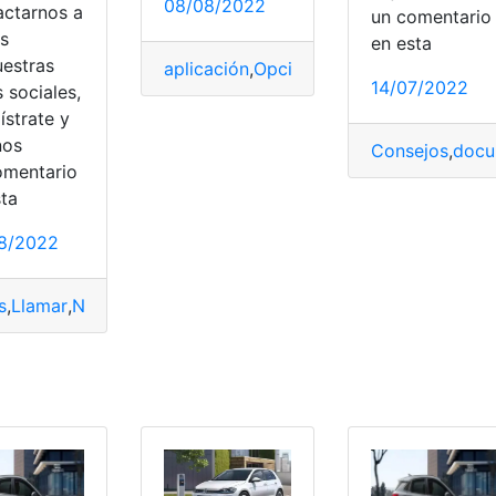
08/08/2022
actarnos a
un comentari
és
en esta
uestras
aplicación
,
Opciones
,
Plantillas
,
presenta
14/07/2022
 sociales,
ístrate y
nos
Consejos
,
docu
nes
,
vigencia
,
VISAS
omentario
sta
8/2022
s
,
Llamar
,
NúmeroPrivado
,
Opciones
,
Pasos
ados Unidos
,
grandes
,
Opciones