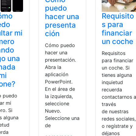
puedo
ómo
Requisito
hacer una
edo
s para
presenta
ltar mi
financiar
ción
mero
un coche
Cómo puedo
ando
hacer una
Requisitos
go una
presentación.
para financiar
mada
Abra la
un coche. Si
mi
aplicación
tienes alguna
PowerPoint.
inquietud
one?
En el área de
recuerda
 puedo
la izquierda,
contactarnos 
ar mi
seleccione
través
ro. Si
Nuevo.
de nuestras
s alguna
Seleccione una
redes sociales,
ietud
de
o regístrate y
erda
déjanos