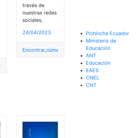
través de
nuestras redes
a
sociales,
24/04/2023
Pichincha Ecuador
Ministerio de
Educación
Encontrar
,
número
,
Numero de celular
,
Opciones
,
S
ANT
Educación
var
,
Opciones
,
VoLTE
,
VoWiFi
EAES
CNEL
CNT
mación
,
Online
,
Opciones
,
seguro
,
Selección
,
invertir
,
Negocios
,
Opciones
,
Principales
,
rentables
,
Ventajas