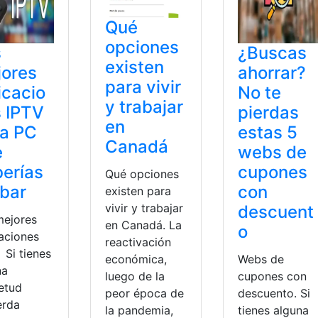
Qué
opciones
s
¿Buscas
existen
jores
ahorrar?
para vivir
icacio
No te
y trabajar
 IPTV
pierdas
en
ra PC
estas 5
Canadá
e
webs de
erías
cupones
Qué opciones
bar
con
existen para
vivir y trabajar
descuent
mejores
en Canadá. La
o
caciones
reactivación
 Si tienes
económica,
Webs de
na
luego de la
cupones con
ietud
peor época de
descuento. Si
erda
la pandemia,
tienes alguna