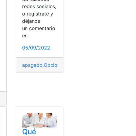
redes sociales,
o regístrate y
a
déjanos
un comentario
en
05/09/2022
o
apagado
,
Opciones
,
Ordenador
,
Solución
,
tarjeta
uarios
adores
,
Compras
,
Cupones
,
Descuentos
,
Herramientas
,
Opcio
Qué