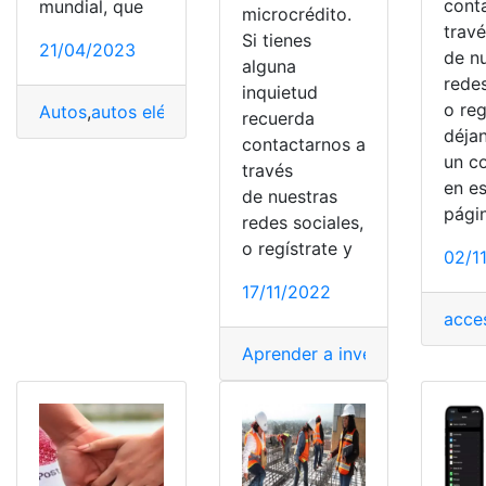
cont
mundial, que
microcrédito.
trav
Si tienes
21/04/2023
de n
alguna
redes
inquietud
o reg
Autos
,
autos eléctricos
,
Ecuador
,
eléctricos
,
Opciones
,
Te
recuerda
déja
contactarnos a
un c
través
en e
de nuestras
pági
redes sociales,
o regístrate y
02/1
17/11/2022
acce
Aprender a invertir
,
Dinero
,
Inv