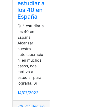
estudiar a
los 40 en
España
Qué estudiar a
los 40 en
España.
Alcanzar
nuestra
autosuperació
n, en muchos
casos, nos
motiva a
a
estudiar para
lograrla. Si
14/07/2022
220714
,
decisión
,
España
,
Estudiar
,
Mercado labora