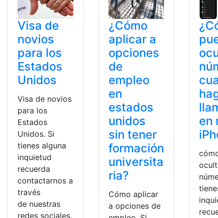
Visa de
¿Cómo
¿C
novios
aplicar a
pu
para los
opciones
ocu
Estados
de
nú
Unidos
empleo
cu
en
ha
Visa de novios
estados
lla
para los
unidos
en 
Estados
sin tener
iPh
Unidos. Si
tienes alguna
formación
cómo
inquietud
universita
ocult
recuerda
ria?
núme
contactarnos a
tiene
través
Cómo aplicar
inqu
de nuestras
a opciones de
recu
redes sociales,
empleo. Si