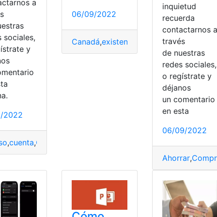
actarnos a
inquietud
06/09/2022
és
recuerda
uestras
contactarnos 
 sociales,
través
Canadá
,
existen
,
Opciones
,
Trabajar
,
Vivir
ístrate y
ndencia
de nuestras
nos
redes sociales,
omentario
o regístrate y
sta
déjanos
na.
un comentari
en esta
1/2022
06/09/2022
so
,
cuenta
,
Grabar
,
IPTV
,
Opciones
,
rebobinar
,
Reproducción
,
Us
ersión
,
invertir
,
Mercado
,
Noticias
,
Opciones
,
precio
Ahorrar
,
Compr
Cómo