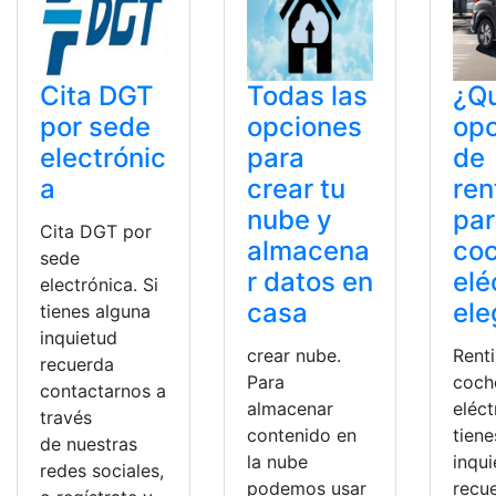
Cita DGT
Todas las
¿Q
por sede
opciones
op
electrónic
para
de
a
crear tu
ren
nube y
pa
Cita DGT por
almacena
co
sede
r datos en
elé
electrónica. Si
casa
ele
tienes alguna
inquietud
crear nube.
Rent
recuerda
Para
coch
contactarnos a
almacenar
eléct
través
contenido en
tiene
de nuestras
la nube
inqu
redes sociales,
podemos usar
recu