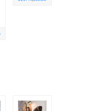
o
ción
,
principio
mentos
,
Empresas
,
Opciones
,
Requisitos