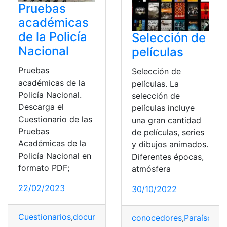
Pruebas
académicas
de la Policía
Selección de
Nacional
películas
Pruebas
Selección de
académicas de la
películas. La
Policía Nacional.
selección de
Descarga el
películas incluye
Cuestionario de las
una gran cantidad
Pruebas
de películas, series
Académicas de la
y dibujos animados.
Policía Nacional en
Diferentes épocas,
formato PDF;
atmósfera
22/02/2023
30/10/2022
Cuestionarios
,
documento
,
policía nacional
,
Preguntas
,
S
conocedores
,
Paraísos Fi