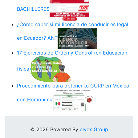
BACHILLERES
¿Cómo saber si mi licencia de conducir es legal
en Ecuador? ANT
17 Ejercicios de Orden y Control (en Educación
física)
Procedimiento para obtener tu CURP en México
con Homonimia
© 2026 Powered By
elyex Group