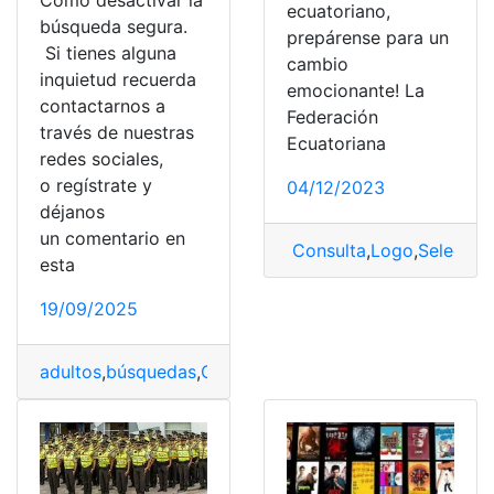
Cómo desactivar la
ecuatoriano,
búsqueda segura.
prepárense para un
Si tienes alguna
cambio
inquietud recuerda
emocionante! La
contactarnos a
Federación
través de nuestras
Ecuatoriana
redes sociales,
o regístrate y
04/12/2023
déjanos
un comentario en
Consulta
,
Logo
,
Selecció
esta
19/09/2025
adultos
,
búsquedas
,
Configuración
,
DuckDuckGo
,
Encont