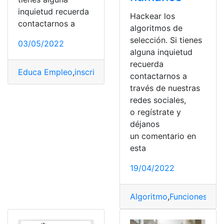
inquietud recuerda
Hackear los
contactarnos a
algoritmos de
selección. Si tienes
03/05/2022
alguna inquietud
recuerda
Educa Empleo
,
inscripción
,
plataforma
,
sector fiscal
,
Sel
contactarnos a
través de nuestras
redes sociales,
o regístrate y
déjanos
un comentario en
esta
19/04/2022
Algoritmo
,
Funciones
,
hac