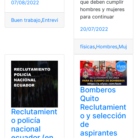
que deben cumplir
07/08/2022
hombres y mujeres
para continuar
Buen trabajo
,
Entrevista
,
Practicar
,
Recursos
,
Selección
20/07/2022
físicas
,
Hombres
,
Mujeres
,
Bomberos
Quito
Reclutamient
Reclutamient
o y selección
o policía
de
nacional
aspirantes
ecuador (en