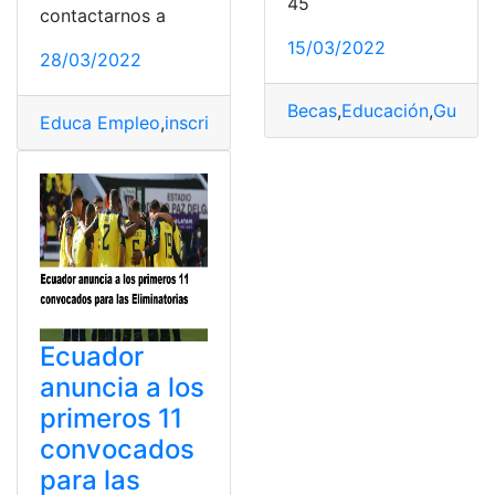
45
contactarnos a
15/03/2022
28/03/2022
Becas
,
Educación
,
Guayaq
Educa Empleo
,
inscripción
,
plataforma
,
sector fiscal
,
Sel
Ecuador
anuncia a los
primeros 11
convocados
para las