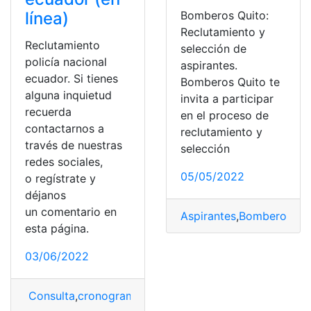
Bomberos Quito:
línea)
Reclutamiento y
Reclutamiento
selección de
policía nacional
aspirantes.
ecuador. Si tienes
Bomberos Quito te
alguna inquietud
invita a participar
recuerda
en el proceso de
contactarnos a
reclutamiento y
través de nuestras
selección
redes sociales,
05/05/2022
o regístrate y
déjanos
un comentario en
Aspirantes
,
Bomberos
,
En 
esta página.
03/06/2022
Consulta
,
cronograma
,
Empleo
,
Inscripciones
,
llamamien