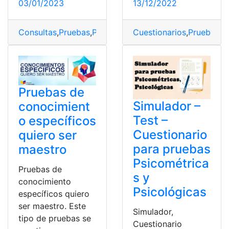
03/01/2023
13/12/2022
Consultas
,
Pruebas
,
Pruebas Psicométricas
Cuestionarios
,
Pruebas
,
P
Pruebas de
Simulador –
conocimient
Test –
o específicos
Cuestionario
quiero ser
para pruebas
maestro
Psicométrica
Pruebas de
s y
conocimiento
Psicológicas
específicos quiero
ser maestro. Este
Simulador,
tipo de pruebas se
Cuestionario