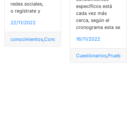
redes sociales,
específicos está
o regístrate y
cada vez más
cerca, según el
22/11/2022
cronograma esta se
16/11/2022
conocimientos
,
Conocimientos específicos
,
Ecuador
,
Pr
Cuestionarios
,
Pruebas
,
Q