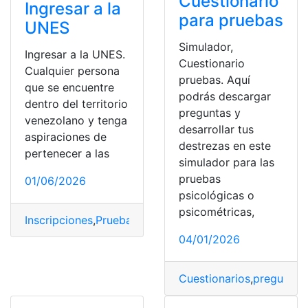
Cuestionario
Ingresar a la
para pruebas
UNES
Simulador,
Ingresar a la UNES.
Cuestionario
Cualquier persona
pruebas. Aquí
que se encuentre
podrás descargar
dentro del territorio
preguntas y
venezolano y tenga
desarrollar tus
aspiraciones de
destrezas en este
pertenecer a las
simulador para las
pruebas
01/06/2026
psicológicas o
psicométricas,
Inscripciones
,
Pruebas
,
Seguridad
,
UNES
,
Venezuela
04/01/2026
Cuestionarios
,
preguntas