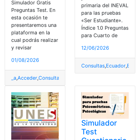
Simulador Gratis
primaria del INEVAL
Preguntas Test. En
para las pruebas
esta ocasión te
«Ser Estudiante».
presentaremos una
Índice 1.0 Preguntas
plataforma en la
para Cuarto de
cual podrás realizar
y revisar
12/06/2026
01/08/2026
Consultas
,
Ecuador
,
Educ
_a
,
Acceder
,
Consultas
,
Ecuador
,
Herramientas Ecuador
,
Simulador
Test