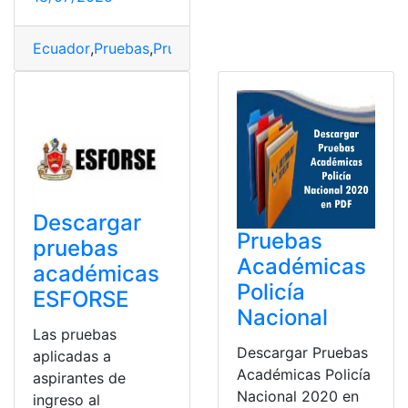
Ecuador
,
Pruebas
,
Pruebas Psicométricas
,
Simulador
,
Si
Descargar
Pruebas
pruebas
Académicas
académicas
Policía
ESFORSE
Nacional
Las pruebas
Descargar Pruebas
aplicadas a
Académicas Policía
aspirantes de
Nacional 2020 en
ingreso al