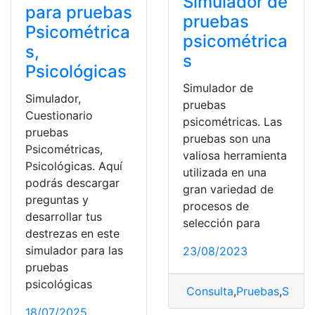
Simulador de
para pruebas
pruebas
Psicométrica
psicométrica
s,
s
Psicológicas
Simulador de
Simulador,
pruebas
Cuestionario
psicométricas. Las
pruebas
pruebas son una
Psicométricas,
valiosa herramienta
Psicológicas. Aquí
utilizada en una
podrás descargar
gran variedad de
preguntas y
procesos de
desarrollar tus
selección para
destrezas en este
simulador para las
23/08/2023
pruebas
psicológicas
Consulta
,
Pruebas
,
Simul
18/07/2025