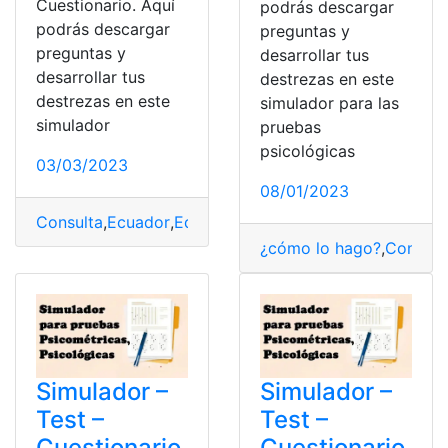
Cuestionario. Aquí
podrás descargar
podrás descargar
preguntas y
preguntas y
desarrollar tus
desarrollar tus
destrezas en este
destrezas en este
simulador para las
simulador
pruebas
psicológicas
03/03/2023
08/01/2023
Consulta
,
Ecuador
,
Educación
,
Herramientas
,
Pruebas
,
Pr
¿cómo lo hago?
,
Consult
Simulador –
Simulador –
Test –
Test –
Cuestionario
Cuestionario