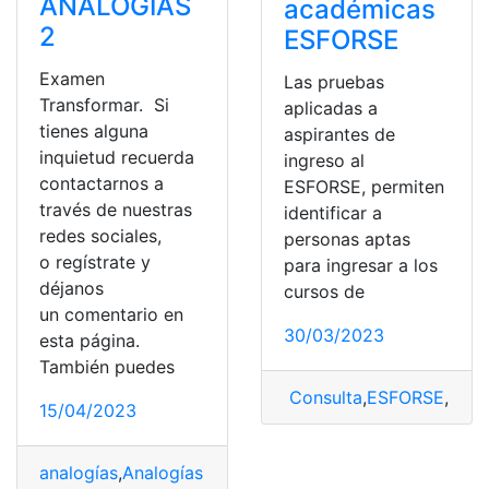
ANALOGÍAS
académicas
2
ESFORSE
Examen
Las pruebas
Transformar. Si
aplicadas a
tienes alguna
aspirantes de
inquietud recuerda
ingreso al
contactarnos a
ESFORSE, permiten
través de nuestras
identificar a
redes sociales,
personas aptas
o regístrate y
para ingresar a los
déjanos
cursos de
un comentario en
30/03/2023
esta página.
También puedes
Consulta
,
ESFORSE
,
Prue
15/04/2023
analogías
,
Analogías Transformar
,
Ejercicios de Analogí