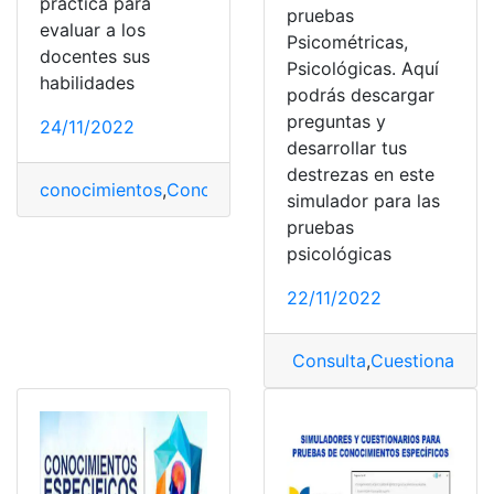
practica para
pruebas
evaluar a los
Psicométricas,
docentes sus
Psicológicas. Aquí
habilidades
podrás descargar
preguntas y
24/11/2022
desarrollar tus
destrezas en este
conocimientos
,
Conocimientos específicos
,
Pruebas
,
Q
simulador para las
pruebas
psicológicas
22/11/2022
Consulta
,
Cuestionarios
,