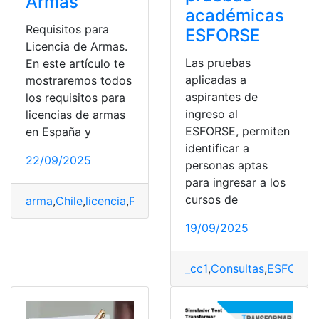
Armas
académicas
Requisitos para
ESFORSE
Licencia de Armas.
Las pruebas
En este artículo te
aplicadas a
mostraremos todos
aspirantes de
los requisitos para
ingreso al
licencias de armas
ESFORSE, permiten
en España y
identificar a
22/09/2025
personas aptas
para ingresar a los
cursos de
arma
,
Chile
,
licencia
,
Pruebas
,
Trámites
19/09/2025
_cc1
,
Consultas
,
ESFORSE