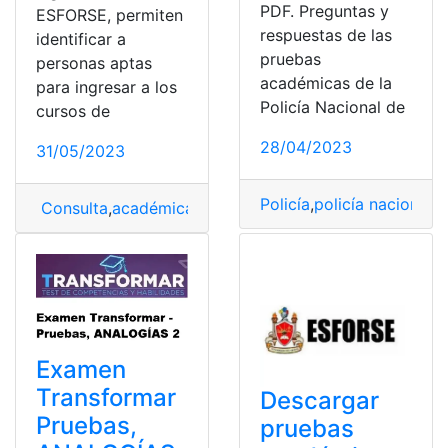
PDF. Preguntas y
ESFORSE, permiten
respuestas de las
identificar a
pruebas
personas aptas
académicas de la
para ingresar a los
Policía Nacional de
cursos de
28/04/2023
31/05/2023
Policía
,
policía nacional
,
P
Consulta
,
académicas
,
Descargar
,
ESFORCE
,
Pruebas
,
pr
Examen
Transformar
Descargar
Pruebas,
pruebas