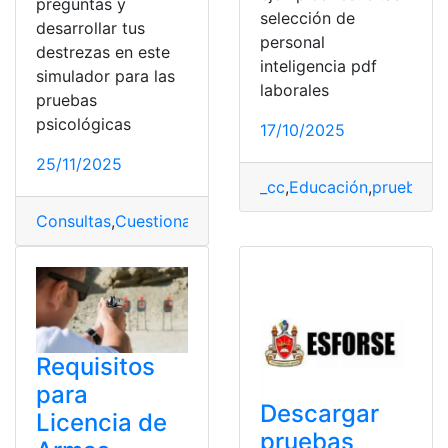
preguntas y
selección de
desarrollar tus
personal
destrezas en este
inteligencia pdf
simulador para las
laborales
pruebas
psicológicas
17/10/2025
25/11/2025
_cc
,
Educación
,
prueba
,
Pr
Consultas
,
Cuestionarios
,
Ecuador
,
Pruebas
,
Psicométric
Requisitos
para
Descargar
Licencia de
pruebas