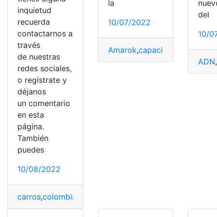
la
nuev
inquietud
del
recuerda
10/07/2022
contactarnos a
10/0
través
Amarok
,
capacidades
,
grandes
de nuestras
ADN
redes sociales,
o regístrate y
déjanos
un comentario
en esta
página.
También
puedes
10/08/2022
carros
,
colombianos
,
Favoritos
,
motores
,
Noticias
,
Virtus
,