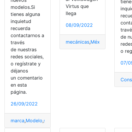
tiene
Virtus que
modelos.Si
inqu
llega
tienes alguna
recu
inquietud
cont
08/09/2022
recuerda
trav
contactarnos a
de n
mecánicas
,
México
,
Septiembr
través
redes
de nuestras
o reg
redes sociales,
07/0
o regístrate y
déjanos
un comentario
Con
en esta
página.
26/09/2022
marca
,
Modelo
,
segmento C
,
Vehiculo
,
Volkswagen