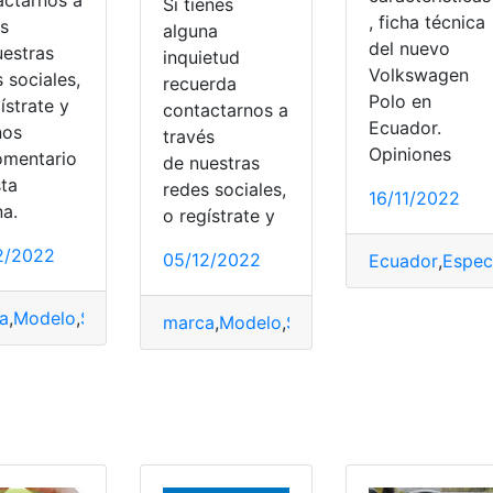
Si tienes
, ficha técnica
és
alguna
del nuevo
uestras
inquietud
Volkswagen
 sociales,
recuerda
Polo en
ístrate y
contactarnos a
Ecuador.
nos
través
Ecuador
,
icónica
,
Saveiro
,
Volkswagen
jeres
,
Nissan
,
Seguridad
,
Toyota
,
Volkswagen
Opiniones
omentario
de nuestras
sta
redes sociales,
16/11/2022
na.
o regístrate y
2/2022
05/12/2022
Ecuador
,
Espec
a
,
Modelo
,
Segmentos
,
vehículos
,
Volkswagen
marca
,
Modelo
,
Segmentos
,
vehículos
,
Vo