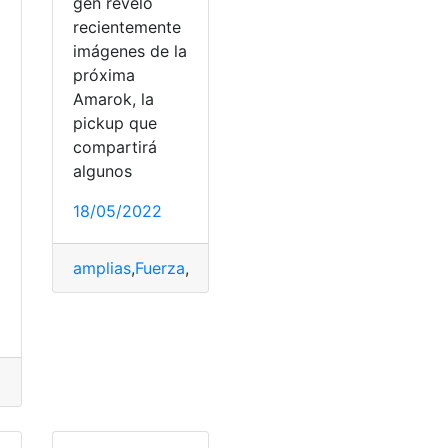
gen reveló
recientemente
imágenes de la
próxima
a
Amarok, la
pickup que
compartirá
algunos
swagen
18/05/2022
o
amplias
,
Fuerza
,
poder
,
tecnologías
,
Volkswagen
oamérica
,
nuevo
,
T-Cross
,
Volkswagen