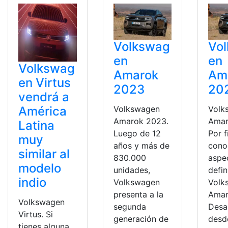
Volkswag
Vo
en
en
Volkswag
Amarok
Am
en Virtus
2023
20
vendrá a
Volkswagen
Volk
América
Amarok 2023.
Amar
Latina
Luego de 12
Por f
muy
años y más de
cono
similar al
830.000
aspe
modelo
unidades,
defin
indio
Volkswagen
Volk
presenta a la
Amar
Volkswagen
segunda
Desa
Virtus. Si
generación de
desde
tienes alguna