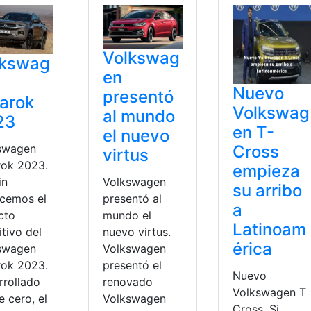
Volkswag
lkswag
en
Nuevo
presentó
arok
Volkswag
al mundo
23
en T-
el nuevo
swagen
Cross
virtus
ok 2023.
empieza
Volkswagen
in
su arribo
presentó al
cemos el
a
mundo el
cto
Latinoam
nuevo virtus.
itivo del
érica
Volkswagen
swagen
presentó el
ok 2023.
Nuevo
renovado
rrollado
Volkswagen T
Volkswagen
 cero, el
Cross. Si