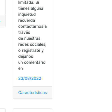
limitada. Si
tienes alguna
inquietud
recuerda
dán
,
Volkswagen
contactarnos a
través
de nuestras
redes sociales,
o regístrate y
déjanos
en
un comentario
en
23/08/2022
Características
,
Ecuador
,
Precios
,
Técnica
,
vehiculo