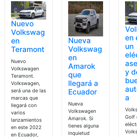
Nuevo
Vo
Volkswag
en 
Nueva
en
un
Volkswag
Teramont
elé
en
Nuevo
ase
Amarok
Volkswagen
y d
que
Teramont.
bu
llegará a
Volkswagen,
au
Ecuador
será una de las
a
marcas que
Nueva
llegará con
Volk
Volkswagen
varios
Golf 
Amarok. Si
lanzamientos
eléct
tienes alguna
en este 2022
Volk
inquietud
en Ecuador,