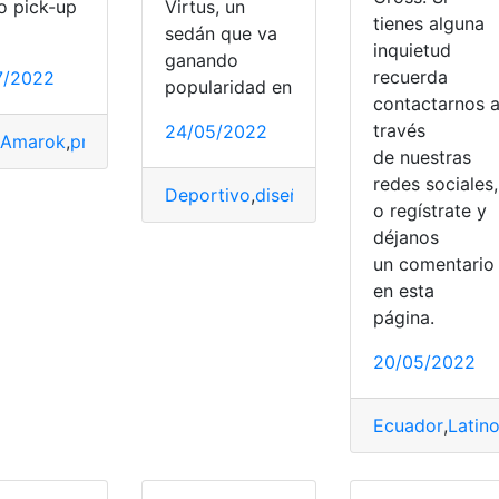
Virtus, un
o pick-up
tienes alguna
sedán que va
inquietud
ganando
recuerda
7/2022
popularidad en
contactarnos 
,
nuev
,
Volkswagen
través
24/05/2022
,
Amarok
,
prácticamente
,
ranger
,
Volkswagen
de nuestras
redes sociales,
Deportivo
,
diseño
,
Mercado
,
nuevo
,
Volk
o regístrate y
déjanos
un comentari
en esta
página.
20/05/2022
Ecuador
,
Latin
Volkswagen