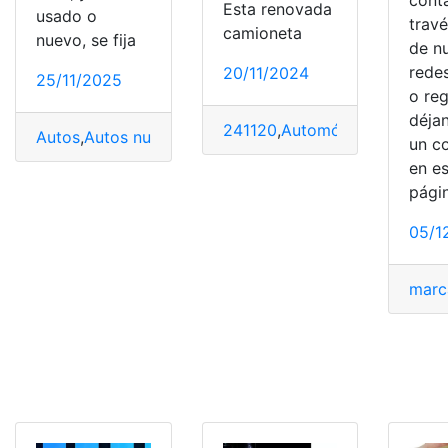
Esta renovada
usado o
trav
camioneta
nuevo, se fija
de n
redes
20/11/2024
25/11/2025
o reg
déja
241120
,
Automóvil
,
camioneta
,
Autos
,
Autos nuevos
,
Coches
,
Conducir
,
Conductores
,
Mu
un c
en e
pági
05/1
marc