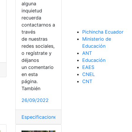
alguna
inquietud
recuerda
contactarnos a
través
Pichincha Ecuador
de nuestras
Ministerio de
redes sociales,
Educación
o regístrate y
ANT
déjanos
Educación
un comentario
EAES
ificaciones
,
Especificaciones técnicas
,
Vehículo
,
Volkswagen
,
en esta
CNEL
página.
CNT
lkswagen
También
26/09/2022
Especificaciones técnicas
,
Estrenos
,
vehículos
,
Vol