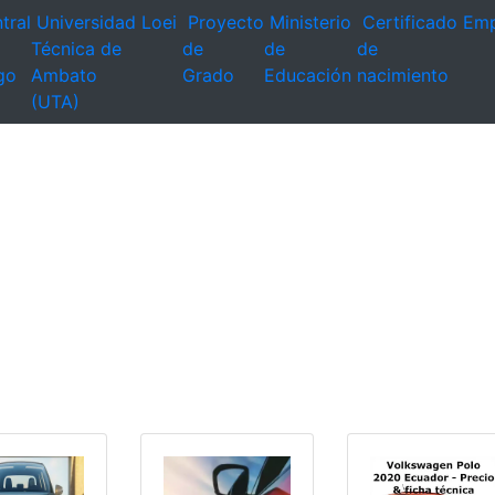
tral
Universidad
Loei
Proyecto
Ministerio
Certificado
Emp
Técnica de
de
de
de
go
Ambato
Grado
Educación
nacimiento
(UTA)