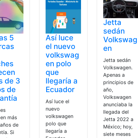
Jetta
sedán
as 5
Así luce
Volkswag
rcas
el nuevo
en
volkswag
Jetta sedán
ches
en polo
Volkswagen.
ecen
que
Apenas a
s de 3
llegaría a
principios de
s de
Ecuador
año,
antía
Volkswagen
Así luce el
anunciaba la
nuevo
es
llegada del
volkswagen
cen más
Jetta 2022 a
polo que
 años de
México; hoy,
llegaría a
tía. Si
siete meses