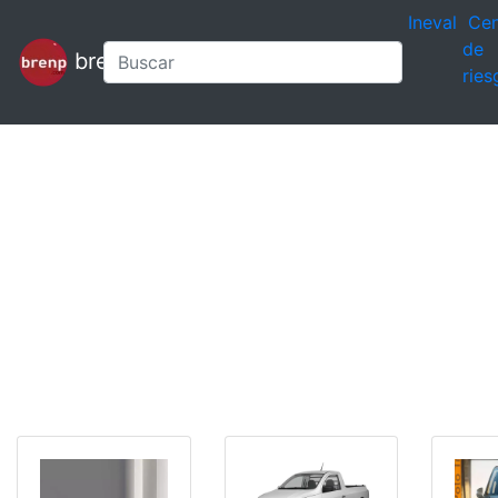
Ineval
Cen
de
brenp
ries