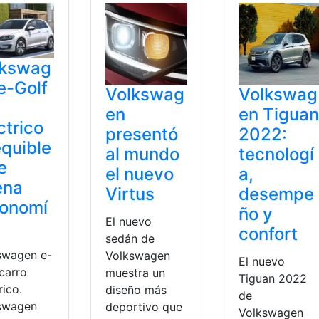
lkswag
e-Golf
Volkswag
Volkswag
en
en Tiguan
ctrico
presentó
2022:
quible
al mundo
tecnologí
e
el nuevo
a,
ena
Virtus
desempe
tonomí
ño y
El nuevo
confort
sedán de
swagen e-
Volkswagen
El nuevo
carro
muestra un
Tiguan 2022
rico.
diseño más
de
swagen
deportivo que
Volkswagen