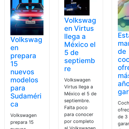
Volkswag
en Virtus
Est
llega a
Volkswag
ma
México el
en
de
5 de
prepara
co
septiemb
15
ofr
re
nuevos
má
modelos
Volkswagen
año
para
Virtus llega a
gar
México el 5 de
Sudaméri
septiembre.
ca
Coch
Falta poco
ofre
para conocer
Volkswagen
de 3
por completo
prepara 15
garan
al Volkswagen
nuevos