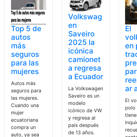
Volkswag
en
Top 5 de
El
Saveiro
autos
vo
2025 la
más
en 
icónica
seguros
tra
camionet
para las
pre
a regresa
mujeres
pa
a Ecuador
re
Autos más
ar 
La Volkswagen
seguros para
Saveiro es un
las mujeres.
El v
modelo
Cuando una
polo 
icónico de VW
mujer
tiene
y regresa al
ecuatoriana
inqu
país después
compra un
recu
de 13 años.
auto, ya sea
cont