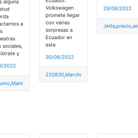
Ecuador.
s alguna
Volkswagen
29/08/2022
ietud
promete llegar
erda
con varias
actarnos a
Jetta
,
precio
,
se
sorpresas a
és
Ecuador en
uestras
e
,
Virtus
,
Volkswagen
este
 sociales,
ístrate y
30/08/2022
9/2022
220830
,
Marcha Volkswagen
,
Volkswag
sumo
,
Mantenimiento
,
Renovación
,
versiones
,
Volkswagen