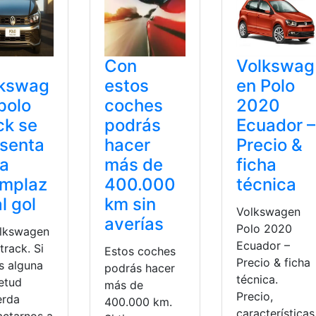
Con
Volkswag
lkswag
estos
en Polo
polo
coches
2020
ck se
podrás
Ecuador –
senta
hacer
Precio &
ra
más de
ficha
emplaz
400.000
técnica
al gol
km sin
Volkswagen
averías
Polo 2020
olkswagen
Ecuador –
track. Si
Estos coches
Precio & ficha
s alguna
podrás hacer
técnica.
ietud
más de
Precio,
erda
400.000 km.
características
actarnos a