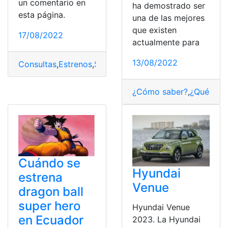
un comentario en
ha demostrado ser
esta página.
una de las mejores
que existen
17/08/2022
actualmente para
13/08/2022
Consultas
,
Estrenos
,
Samsung
,
Smart TV
,
Tecnologìa
¿Cómo saber?
,
¿Qué es?
,
Cuándo se
Hyundai
estrena
Venue
dragon ball
super hero
Hyundai Venue
en Ecuador
2023. La Hyundai