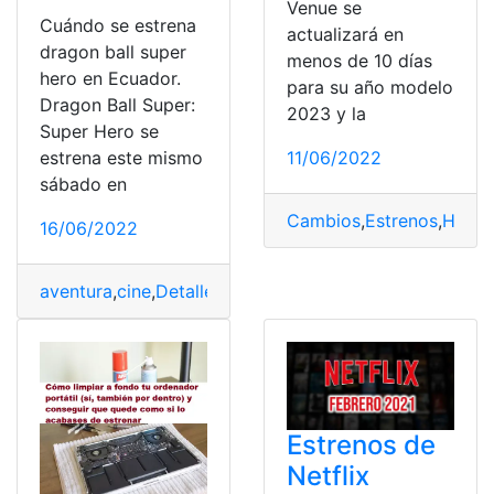
Venue se
Cuándo se estrena
actualizará en
dragon ball super
menos de 10 días
hero en Ecuador.
para su año modelo
Dragon Ball Super:
2023 y la
Super Hero se
estrena este mismo
11/06/2022
sábado en
Cambios
,
Estrenos
,
Hyund
16/06/2022
aventura
,
cine
,
Detalles
,
Estrenos
,
planificar
Estrenos de
Netflix