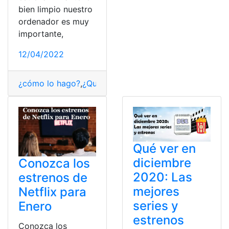
bien limpio nuestro
ordenador es muy
importante,
12/04/2022
¿cómo lo hago?
,
¿Qué es?
,
Consultas
,
Estrenos
,
fondo
,
O
Qué ver en
diciembre
Conozca los
2020: Las
estrenos de
mejores
Netflix para
series y
Enero
estrenos
Conozca los