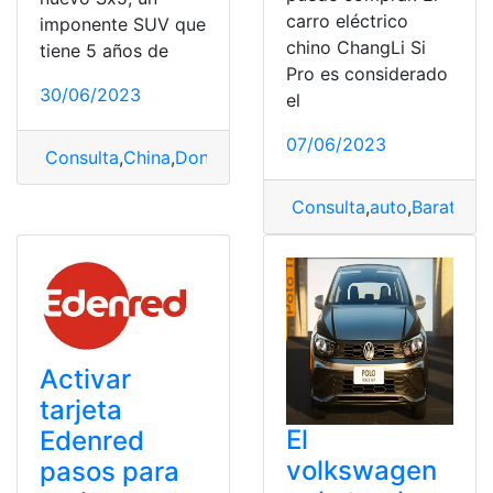
carro eléctrico
imponente SUV que
chino ChangLi Si
tiene 5 años de
Pro es considerado
30/06/2023
el
07/06/2023
Consulta
,
China
,
DongFeng
,
innovación
,
marca
Consulta
,
auto
,
Barato
,
Ch
Activar
tarjeta
El
Edenred
volkswagen
pasos para