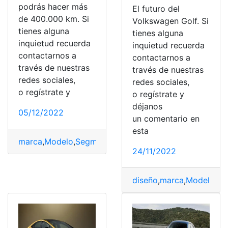
podrás hacer más
El futuro del
de 400.000 km. Si
Volkswagen Golf. Si
tienes alguna
tienes alguna
inquietud recuerda
inquietud recuerda
contactarnos a
contactarnos a
través de nuestras
través de nuestras
redes sociales,
redes sociales,
o regístrate y
o regístrate y
déjanos
05/12/2022
un comentario en
esta
marca
,
Modelo
,
Segmentos
,
vehículos
,
Volkswagen
24/11/2022
diseño
,
marca
,
Modelo
,
Ve