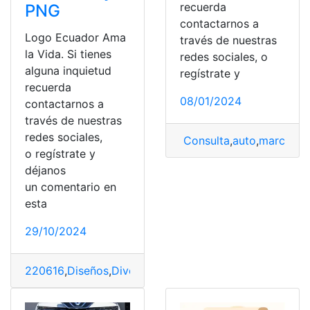
recuerda
PNG
contactarnos a
Logo Ecuador Ama
través de nuestras
la Vida. Si tienes
redes sociales, o
alguna inquietud
regístrate y
recuerda
08/01/2024
contactarnos a
través de nuestras
redes sociales,
Consulta
,
auto
,
marca
,
Su
o regístrate y
déjanos
un comentario en
esta
29/10/2024
220616
,
Diseños
,
Diversidad
,
Diversidad Cultural y Étni