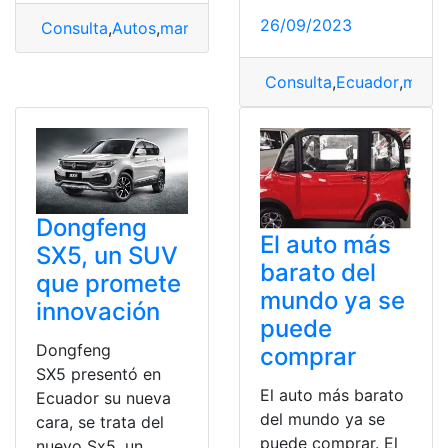
26/09/2023
Consulta
,
Autos
,
marca
,
Renault
Consulta
,
Ecuador
,
marc
Dongfeng
El auto más
SX5, un SUV
barato del
que promete
mundo ya se
innovación
puede
Dongfeng
comprar
SX5 presentó en
El auto más barato
Ecuador su nueva
del mundo ya se
cara, se trata del
puede comprar. El
nuevo Sx5, un