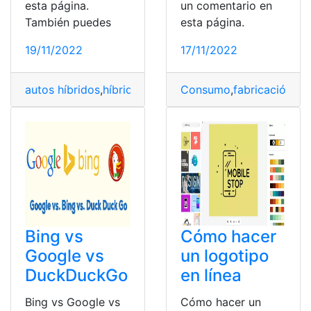
esta página.
un comentario en
También puedes
esta página.
19/11/2022
17/11/2022
autos híbridos
,
híbridos
,
marca
,
Consumo
Noticias
,
Prius
,
fabricación
,
proporcio
,
fab
Bing vs
Cómo hacer
Google vs
un logotipo
DuckDuckGo
en línea
Bing vs Google vs
Cómo hacer un