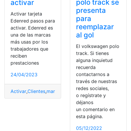
polo track se
activar
presenta
Activar tarjeta
para
Edenred pasos para
reemplazar
activar. Edenred es
al gol
una de las marcas
más usas por los
El volkswagen polo
trabajadores que
track. Si tienes
reciben
alguna inquietud
prestaciones
recuerda
contactarnos a
24/04/2023
través de nuestras
redes sociales,
Activar
,
Clientes
,
marca
,
Marcas
,
México
,
tarjeta
o regístrate y
déjanos
un comentario en
esta página.
05/12/2022