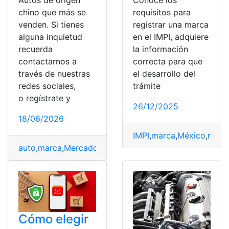
Autos de origen
Conoce los
chino que más se
requisitos para
venden. Si tienes
registrar una marca
alguna inquietud
en el IMPI, adquiere
recuerda
la información
contactarnos a
correcta para que
través de nuestras
el desarrollo del
redes sociales,
trámite
o regístrate y
26/12/2025
18/06/2026
IMPI
,
marca
,
México
,
regis
auto
,
marca
,
Mercado
,
Usuario
,
Ventas
Cómo elegir