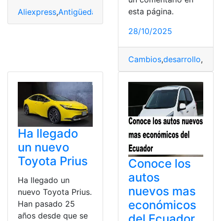
esta página.
Aliexpress
,
Antigüedad
,
marca
,
opiniones
,
Productos
28/10/2025
Cambios
,
desarrollo
,
mar
Ha llegado
un nuevo
Toyota Prius
Conoce los
autos
Ha llegado un
nuevos mas
nuevo Toyota Prius.
económicos
Han pasado 25
años desde que se
del Ecuador