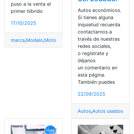
puso a la venta el
Autos económicos.
primer híbrido
Si tienes alguna
17/10/2025
inquietud recuerda
contactarnos a
través de nuestras
marca
,
Modelo
,
Motor
,
Toyota
,
Toyota Prius
redes sociales,
o regístrate y
déjanos
un comentario en
esta página.
También puedes
22/09/2025
Autos
,
Autos usados
,
bar