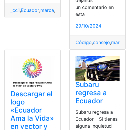
déjanos
un comentario en
_cc1
,
Ecuador
,
marca
,
Patente
,
registro
,
SENADI
esta
29/10/2024
Código
,
consejo
,
marca
,
m
Subaru
regresa a
Descargar el
Ecuador
logo
«Ecuador
Subaru regresa a
Ama la Vida»
Ecuador – Si tienes
en vector y
alguna inquietud