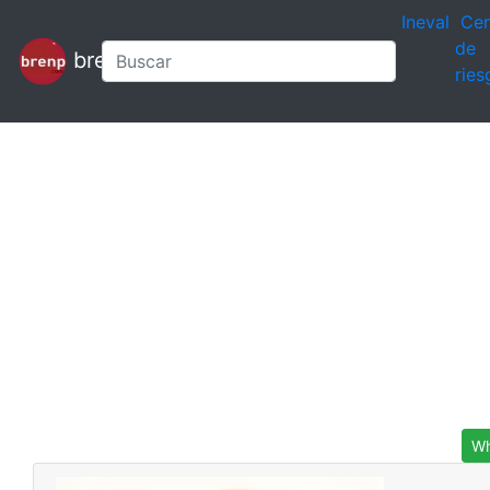
Ineval
Cen
de
brenp
ries
Wh