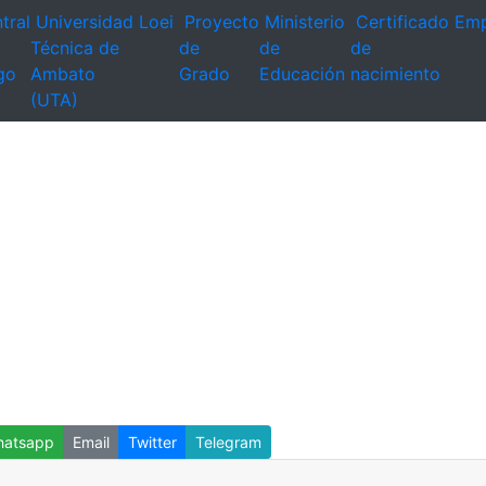
tral
Universidad
Loei
Proyecto
Ministerio
Certificado
Emp
Técnica de
de
de
de
go
Ambato
Grado
Educación
nacimiento
(UTA)
atsapp
Email
Twitter
Telegram