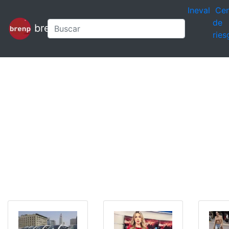
Ineval
Cen
de
brenp
ries