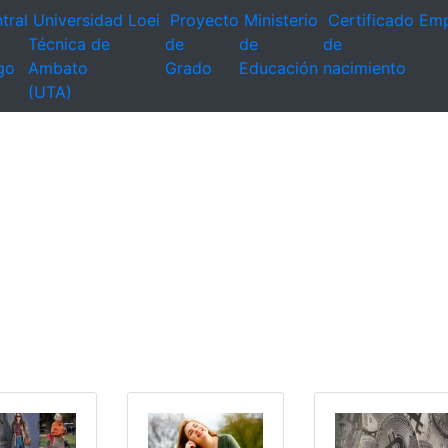
tral
Universidad
Loei
Proyecto
Ministerio
Certificado
Emp
Técnica de
de
de
de
go
Ambato
Grado
Educación
nacimiento
(UTA)