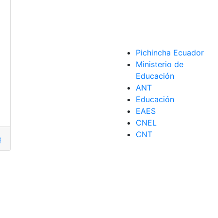
a
,
tiempo
Pichincha Ecuador
Ministerio de
o
Educación
ANT
Educación
EAES
CNEL
CNT
rar
,
Criptomonedas
,
Páginas
,
Tendencia
,
Vender