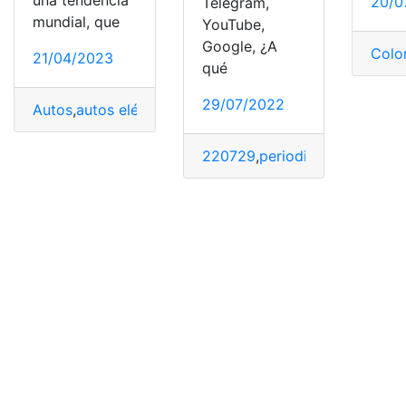
una tendencia
20/0
Telegram,
mundial, que
YouTube,
Google, ¿A
Colo
21/04/2023
qué
29/07/2022
Autos
,
autos eléctricos
,
Ecuador
,
eléctricos
,
Opciones
,
Te
220729
,
periodista
,
programa
,