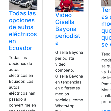
Te
Todas las
Video
as 
opciones
Gisella
mod
de autos
Bayona
que
eléctricos
periodist
qu
en
a
se 
Ecuador
Gisella Bayona
Tend
Todas las
periodista
moda
opciones de
video
se q
autos
completo.
va. 
eléctricos en
Gisella Bayona
de i
Ecuador. Los
en tendencias
Pame
autos
en diferentes
Mont
eléctricos han
medios
anali
pasado a
sociales, como
pren
convertirse en
WhatsApp,