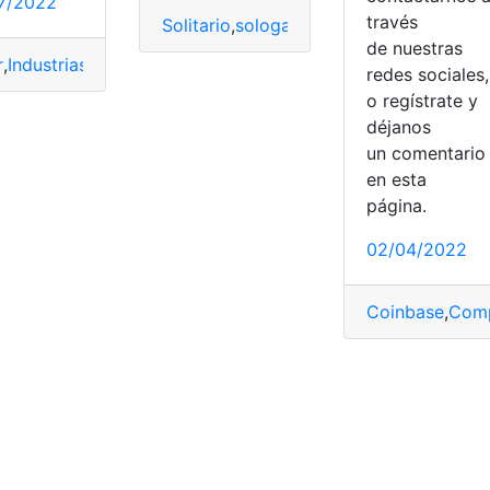
7/2022
través
Solitario
,
sologamia
,
sológamo
,
Tendenci
de nuestras
r
,
Industrias
,
Modas
,
Tendencia
,
textilería
redes sociales,
o regístrate y
déjanos
ndencia
un comentari
en esta
red social
,
Tendencia
,
video
página.
02/04/2022
Coinbase
,
Comp