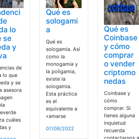
ndenci
Qué es
de
sologami
Qué es
a lo
a
Coinbase
 se
Qué es
y cómo
eda y
sologamia. Así
comprar
va
como la
o vender
monogamia y
encias de
criptomo
la poligamia,
 lo que
existe la
nedas
ueda y se
sologamia.
La asesora
Coinbase y
Esta práctica
magen
cómo
es el
la
comprar. Si
equivalente a
everde
tienes alguna
«amarse
za cuáles
inquietud
das y
07/06/2022
recuerda
contactarnos 