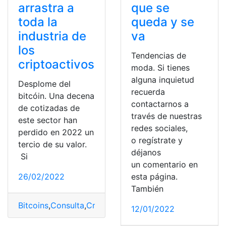
arrastra a
que se
toda la
queda y se
industria de
va
los
Tendencias de
criptoactivos
moda. Si tienes
alguna inquietud
Desplome del
recuerda
bitcóin. Una decena
contactarnos a
de cotizadas de
través de nuestras
este sector han
redes sociales,
perdido en 2022 un
o regístrate y
tercio de su valor.
déjanos
Si
un comentario en
26/02/2022
esta página.
También
Bitcoins
,
Consulta
,
Criptomonedas
,
Desplome
,
Industrias
12/01/2022