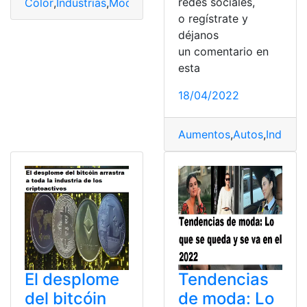
redes sociales,
Color
,
Industrias
,
Modas
,
Tendencia
,
textilería
o regístrate y
déjanos
un comentario en
esta
18/04/2022
Aumentos
,
Autos
,
Industri
El desplome
Tendencias
del bitcóin
de moda: Lo