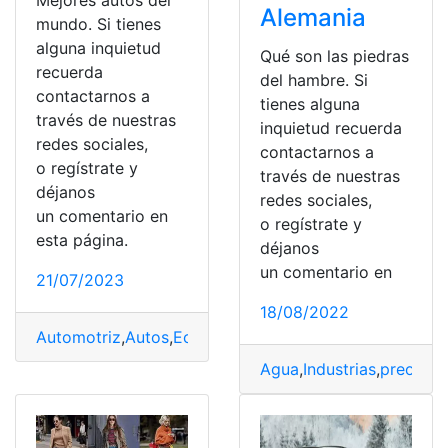
Mejores autos del
Alemania
mundo. Si tienes
alguna inquietud
Qué son las piedras
recuerda
del hambre. Si
contactarnos a
tienes alguna
través de nuestras
inquietud recuerda
redes sociales,
contactarnos a
o regístrate y
través de nuestras
déjanos
redes sociales,
un comentario en
o regístrate y
esta página.
déjanos
un comentario en
21/07/2023
18/08/2022
Automotriz
,
Autos
,
Ecuador
,
Industrias
,
Premios
Agua
,
Industrias
,
preocup