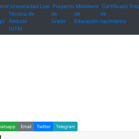
tral
Universidad
Loei
Proyecto
Ministerio
Certificado
Emp
Técnica de
de
de
de
go
Ambato
Grado
Educación
nacimiento
(UTA)
atsapp
Email
Twitter
Telegram