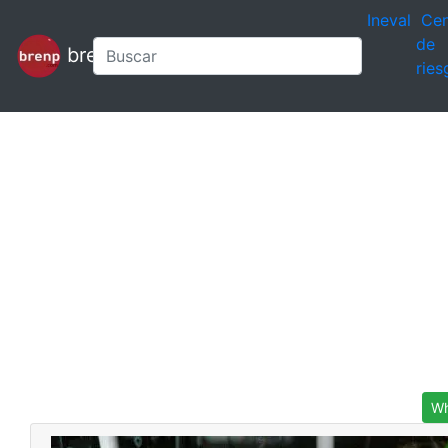
Ineval
Cen
de
brenp
ries
Wh