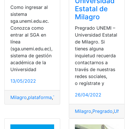
Universidad
Como ingresar al
Estatal de
sistema
Milagro
sga.unemi.edu.ec.
Conozca como
Pregrado UNEMI –
entrar al SGA en
Universidad Estatal
línea
de Milagro. Si
(sga.unemi.edu.ec),
tienes alguna
sistema de gestión
inquietud recuerda
académica de la
contactarnos a
Universidad
través de nuestras
redes sociales,
13/05/2022
o regístrate y
26/04/2022
Milagro
,
plataforma
,
Trámites
,
UNEMI
,
Universidad
Milagro
,
Pregrado
,
UNEMI