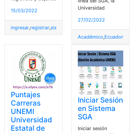
línea del SGA, la
Universidad
15/03/2022
27/02/2022
ingresar
,
registrar
,
sistema
,
UNEMI
,
Universidad
Académico
,
Ecuador
,
sis
Puntajes
Iniciar Sesión
Carreras
en Sistema
UNEMI
SGA
Universidad
Estatal de
Iniciar sesión