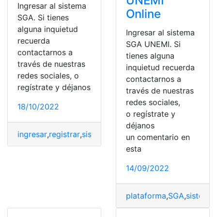
UNEMI
Ingresar al sistema
Online
SGA. Si tienes
alguna inquietud
Ingresar al sistema
recuerda
SGA UNEMI. Si
contactarnos a
tienes alguna
través de nuestras
inquietud recuerda
redes sociales, o
contactarnos a
regístrate y déjanos
través de nuestras
redes sociales,
18/10/2022
o regístrate y
déjanos
ingresar
,
registrar
,
sistema
,
UNEMI
,
Universidad
un comentario en
esta
14/09/2022
plataforma
,
SGA
,
sistema
,