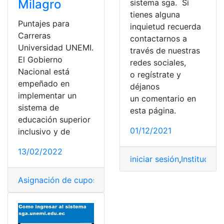
Milagro
sistema sga. Si
tienes alguna
Puntajes para
inquietud recuerda
Carreras
contactarnos a
Universidad UNEMI.
través de nuestras
El Gobierno
redes sociales,
Nacional está
o regístrate y
empeñado en
déjanos
implementar un
un comentario en
sistema de
esta página.
educación superior
01/12/2021
inclusivo y de
13/02/2022
iniciar sesión
,
Institución
Asignación de cupos
,
Ecuador
,
Puntajes carreras
,
UNEM