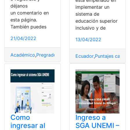
está empeñado en
déjanos
implementar un
un comentario en
sistema de
esta página.
educación superior
También puedes
inclusivo y de
21/04/2022
13/04/2022
Académico
,
Pregrado
,
UNEMI
,
Universidad
,
Universidad 
Ecuador
,
Puntajes carrer
Como
Ingreso a
ingresar al
SGA UNEMI –