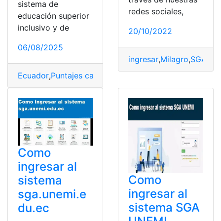
sistema de
redes sociales,
educación superior
inclusivo y de
20/10/2022
06/08/2025
ingresar
,
Milagro
,
SGA
,
UN
Ecuador
,
Puntajes carreras
,
UNEMI
,
Universidad Estatal
Como
ingresar al
Como
sistema
ingresar al
sga.unemi.e
sistema SGA
du.ec