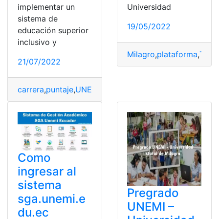
Universidad
implementar un
sistema de
19/05/2022
educación superior
inclusivo y
Milagro
,
plataforma
,
Trám
21/07/2022
carrera
,
puntaje
,
UNEMI
,
Universidad
Como
ingresar al
sistema
Pregrado
sga.unemi.e
UNEMI –
du.ec