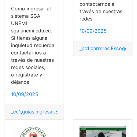
contactarnos a
Como ingresar al
través de nuestras
sistema SGA
redes
UNEMI
sga.unemi.edu.ec.
10/09/2025
Si tienes alguna
inquietud recuerda
_cc1
,
carreras
,
Escoger
,
in
contactarnos a
través de nuestras
redes sociales,
o regístrate y
déjanos
10/09/2025
_cc1
,
guías
,
ingresar
,
SGA
,
sistema
,
UNEMI