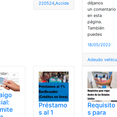
déjanos
220524
,
Accidentes
,
Accidentes laboral
VISAS
un comentari
en esta
página.
También
puedes
18/05/2022
Adeudo vehicu
aigo
ial:
Préstamo
Requisito
mite
s al 1
s para
ra