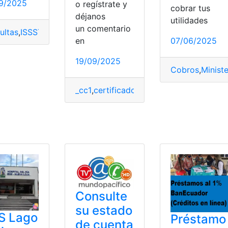
9/2025
o regístrate y
cobrar tus
déjanos
utilidades
un comentario
ultas
,
ISSSTE
,
México
,
Trámites
,
Trámites en línea
en
07/06/2025
19/09/2025
Cobros
,
Ministe
_cc1
,
certificado
,
Consulta
,
exp1
,
IESS
,
Trá
 de inscripción
,
Trámites en línea
línea
Consulte
su estado
S Lago
Préstamo
de cuenta