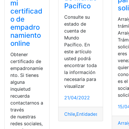
mi
Pacífico
sol
certificad
Consulte su
o de
Arrai
estado de
empadro
trámi
cuenta de
Arrai
namiento
Mundo
Trám
online
Pacífico. En
solic
este artículo
eres
Obtener
usted podrá
vene
certificado de
encontrar toda
quie
empadronamie
la información
cono
nto. Si tienes
necesaria para
es el
alguna
visualizar
soci
inquietud
solic
recuerda
21/04/2022
contactarnos a
15/0
través
Chile
,
Entidades bancarias
,
Est
de nuestras
Arra
redes sociales,