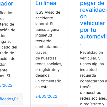
En línea
pagar de
uador
revalidaci
IESS Aviso de
ificados
ón
accidente
nea
vehicular
laboral. Si
terio de
por tu
tienes alguna
ación de
inquietud
automóvil
dor.
recuerda
nga su
.
contactarnos a
ficado del
través
Revalidación
terio de
de nuestras
vehicular. Si
ación de
redes sociales,
tienes alguna
dor
o regístrate y
inquietud
ante
déjanos
recuerda
net. Si
un comentario
contactarnos 
5/2022
en esta
través
ite
,
Trámites
,
Trámites en línea
de nuestras
24/05/2022
redes sociales,
ificados
,
Ecuador
,
Ministerio de Educación
,
top2
,
Trámites en 
o regístrate y