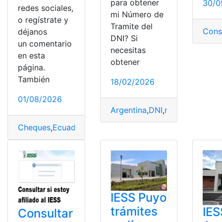
para obtener
30/0
redes sociales,
mi Número de
o regístrate y
Tramite del
Cons
déjanos
DNI? Si
un comentario
necesitas
en esta
obtener
página.
También
18/02/2026
01/08/2026
Argentina
,
DNI
,
número
,
Proceso
Cheques
,
Ecuador
,
Endosar
,
Pasos
,
Trámites
,
Trámites en 
IESS Puyo
trámites
IES
Consultar