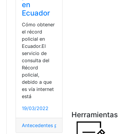
en
Ecuador
Cómo obtener
el récord
policial en
Ecuador.El
servicio de
consulta del
Récord
policial,
debido a que
a
es vía internet
está
19/03/2022
Herramientas
Antecedentes penales
,
Consulta
,
Ecuador
,
Récord p
 línea