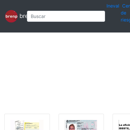
Ineval
Cen
de
brenp
ries