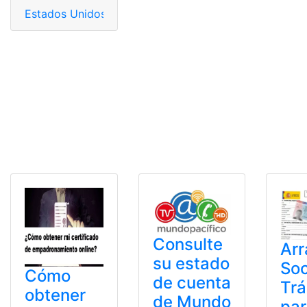
Estados Unidos
,
Estatus
,
Estudiantes
,
Trámites en línea
,
Consulte
Arr
su estado
Soc
Cómo
de cuenta
Trá
obtener
de Mundo
pa