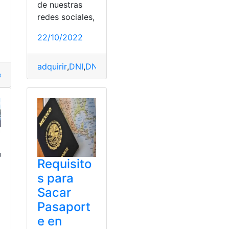
o
de nuestras
redes sociales,
22/10/2022
adquirir
,
DNI
,
DNI electrónico
,
documentación
,
docu
os
,
Línea
,
préstamos
,
Solicitud para crédito
,
Trámites en línea
Requisito
s para
Sacar
Pasaport
e en