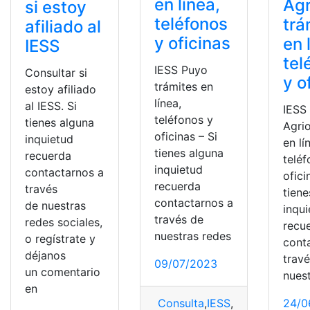
en línea,
Agr
si estoy
teléfonos
trá
afiliado al
y oficinas
en 
IESS
tel
IESS Puyo
Consultar si
y o
trámites en
estoy afiliado
línea,
al IESS. Si
IESS
teléfonos y
tienes alguna
Agrio
oficinas – Si
inquietud
en lí
tienes alguna
recuerda
teléf
inquietud
contactarnos a
ofici
recuerda
través
tiene
contactarnos a
de nuestras
inqu
través de
redes sociales,
recu
nuestras redes
o regístrate y
cont
déjanos
trav
09/07/2023
un comentario
nues
en
24/0
Consulta
,
IESS
,
oficinas
,
Trámi