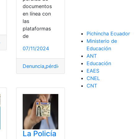
documentos
en línea con
las
plataformas
Pichincha Ecuador
de
Ministerio de
rio de trabajo
,
Trabajadores
,
Trabajo
,
Trámites
,
Trámites en lí
07/11/2024
Educación
mites
,
Trámites en línea
ANT
Educación
Denuncia
,
pérdida
,
pérdida de documentos
,
Trámit
EAES
CNEL
CNT
La Policía