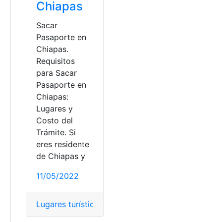
Chiapas
Sacar
Pasaporte en
Chiapas.
Requisitos
para Sacar
Pasaporte en
Chiapas:
Lugares y
Costo del
Trámite. Si
eres residente
de Chiapas y
a
11/05/2022
Lugares turísticos
,
medios y lugares de paso
,
Mexi
línea