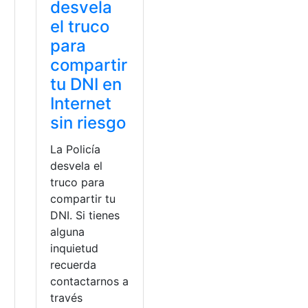
desvela
el truco
para
compartir
tu DNI en
Internet
sin riesgo
La Policía
desvela el
truco para
compartir tu
a
DNI. Si tienes
alguna
inquietud
recuerda
contactarnos a
enta
,
mundo Pacífico
,
Trámites en línea
través