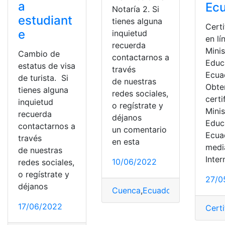
a
Ec
Notaría 2. Si
estudiant
tienes alguna
Cert
e
inquietud
en lí
recuerda
Minis
Cambio de
contactarnos a
Educ
estatus de visa
través
Ecua
de turista. Si
de nuestras
Obte
tienes alguna
redes sociales,
certi
inquietud
o regístrate y
Minis
recuerda
déjanos
Educ
contactarnos a
un comentario
Ecua
través
en esta
medi
de nuestras
Inter
10/06/2022
redes sociales,
o regístrate y
27/0
déjanos
Cuenca
,
Ecuador
,
notarial
,
Trám
17/06/2022
Cert