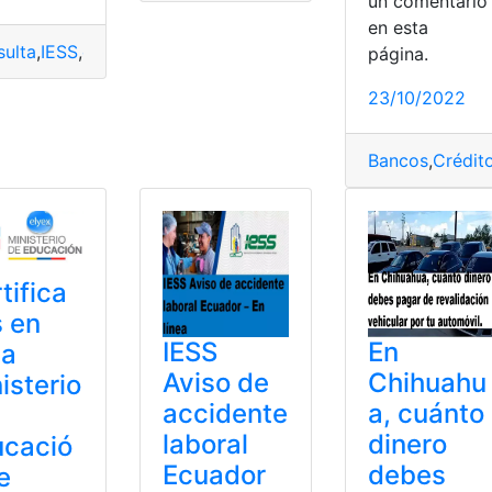
un comentari
en esta
ulta
,
IESS
,
oficinas
,
Trámites
,
Trámites en línea
página.
nea
23/10/2022
Bancos
,
Crédit
tifica
 en
IESS
En
ea
Aviso de
Chihuahu
isterio
accidente
a, cuánto
laboral
dinero
ucació
Ecuador
debes
e