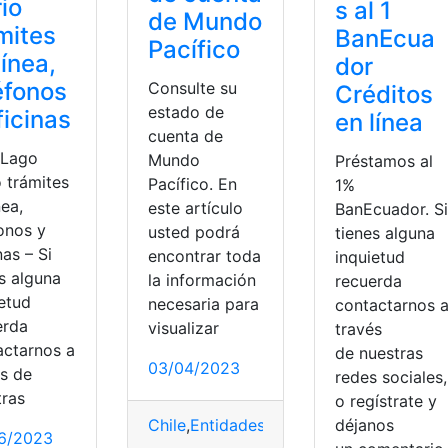
io
s al 1
de Mundo
mites
BanEcua
Pacífico
línea,
dor
éfonos
Consulte su
Créditos
estado de
ficinas
en línea
cuenta de
 Lago
Mundo
Préstamos al
 trámites
Pacífico. En
1%
nea,
este artículo
BanEcuador. Si
onos y
usted podrá
tienes alguna
nas – Si
encontrar toda
inquietud
s alguna
la información
recuerda
ietud
necesaria para
contactarnos 
erda
visualizar
través
actarnos a
de nuestras
03/04/2023
és de
redes sociales,
tras
o regístrate y
Chile
,
Entidades bancarias
,
Estado de cu
déjanos
6/2023
tes
,
Trámites en línea