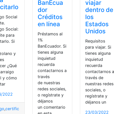
BanEcua
viajar
icitarlo
dor
dentro de
Créditos
los
go Social
en línea
Estados
te.
go Social:
Unidos
Préstamos al
ite para
1%
Requisitos
itarlo. Si
BanEcuador. Si
para viajar. Si
tienes alguna
tienes alguna
zolano y
inquietud
inquietud
res
recuerda
recuerda
cer ¿Qué
contactarnos a
contactarnos 
 arraigo
través
través de
al y cómo
de nuestras
nuestras redes
itar
redes sociales,
sociales, o
4/2022
o regístrate y
regístrate y
ado de cuenta
,
mundo Pacífico
,
Trámites en línea
déjanos
déjanos un
un comentario
igo
,
certificado de residencia
,
documentos
,
Social
,
Trámites en
23/03/2022
en esta