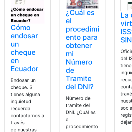
¿Cuál es
La 
el
vir
Cómo
procedimi
ISS
endosar
ento para
SI
un
obtener
cheque
Ofici
mi
del I
en
Número
tiene
Ecuador
de
inqu
Tramite
recu
Endosar un
del DNI?
cont
cheque. Si
trav
tienes alguna
Número de
nues
inquietud
tramite del
socia
recuerda
DNI. ¿Cuál es
regís
contactarnos a
el
déja
través
procedimiento
de nuestras