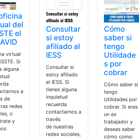
oficina
tual del
Consultar
Cómo
STE el
si estoy
saber si
NAVID
afiliado al
tengo
IESS
Utilidade
na virtual
SSSTE. Si
s por
Consultar si
s alguna
cobrar
estoy afiliado
ietud
al IESS. Si
erda
Cómo saber si
tienes alguna
actarnos a
tengo
inquietud
és de
Utilidades por
recuerda
tras redes
cobrar. Si eres
contactarnos a
les, o
un ex
través
trate y
trabajador y
de nuestras
nos
deseas saber
redes sociales,
cómo como