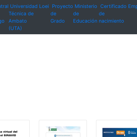
tral
Universidad
Loei
Proyecto
Ministerio
Certificado
Emp
Técnica de
de
de
de
go
Ambato
Grado
Educación
nacimiento
(UTA)