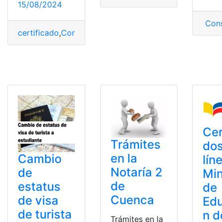
15/08/2024
Cons
certificado
,
Consulta
,
exp1
,
IESS
,
Trámites
,
Trámites en lí
Cer
Trámites
dos
en la
Cambio
lín
Notaría 2
de
Min
de
estatus
de
Cuenca
de visa
Ed
de turista
n d
Trámites en la