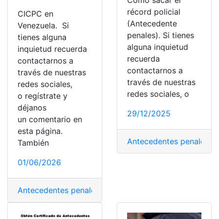
Cómo sacar el
récord policial
CICPC en
(Antecedente
Venezuela. Si
penales). Si tienes
tienes alguna
alguna inquietud
inquietud recuerda
recuerda
contactarnos a
contactarnos a
través de nuestras
través de nuestras
redes sociales,
redes sociales, o
o regístrate y
déjanos
29/12/2025
un comentario en
esta página.
Antecedentes penales
,
E
También
01/06/2026
Antecedentes penales
,
Certificados
,
CICPC
,
Seguridad
,
S