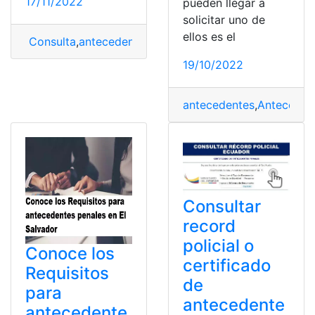
17/11/2022
pueden llegar a
solicitar uno de
ellos es el
Consulta
,
antecedentes
,
Antecedentes penales
,
Consult
19/10/2022
antecedentes
,
Anteceden
Consultar
record
policial o
Conoce los
certificado
Requisitos
de
para
antecedente
antecedente