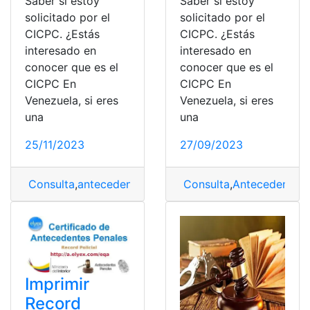
Saber si estoy
Saber si estoy
solicitado por el
solicitado por el
CICPC. ¿Estás
CICPC. ¿Estás
interesado en
interesado en
conocer que es el
conocer que es el
CICPC En
CICPC En
Venezuela, si eres
Venezuela, si eres
una
una
25/11/2023
27/09/2023
Consulta
,
antecedentes
,
Antecedentes penales
Consulta
,
Antecedentes 
,
CICPC
Imprimir
Record