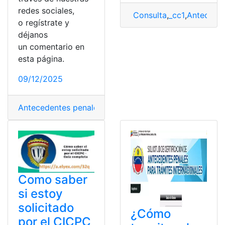
redes sociales,
Consulta
,
_cc1
,
Anteceden
o regístrate y
déjanos
un comentario en
esta página.
09/12/2025
Antecedentes penales
,
certificado
,
Certificado de ante
Como saber
si estoy
solicitado
¿Cómo
por el CICPC