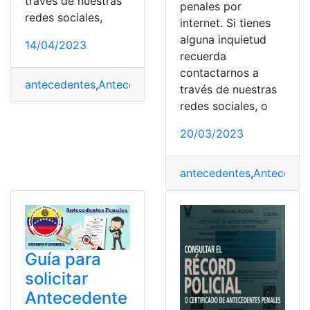
través de nuestras
penales por
redes sociales,
internet. Si tienes
alguna inquietud
14/04/2023
recuerda
contactarnos a
antecedentes
,
Antecedentes penales
,
Certificado de a
través de nuestras
redes sociales, o
20/03/2023
antecedentes
,
Anteceden
Guía para
solicitar
Antecedente