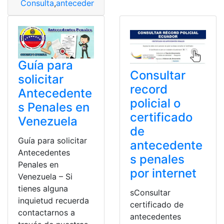
Consulta
,
antecedentes
,
Antecedentes penales
,
Imprimi
Guía para
Consultar
solicitar
record
Antecedente
policial o
s Penales en
certificado
Venezuela
de
Guía para solicitar
antecedente
Antecedentes
s penales
Penales en
por internet
Venezuela – Si
tienes alguna
sConsultar
inquietud recuerda
certificado de
contactarnos a
antecedentes