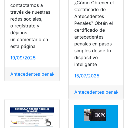
¿Cómo Obtener el
contactarnos a
Certificado de
través de nuestras
Antecedentes
redes sociales,
Penales? Obtén el
o regístrate y
certificado de
déjanos
antecedentes
un comentario en
penales en pasos
esta página.
simples desde tu
dispositivo
19/09/2025
inteligente
Antecedentes penales
,
Borrar
,
Ecuador
,
Limpieza
,
policí
15/07/2025
Antecedentes penales
,
Co