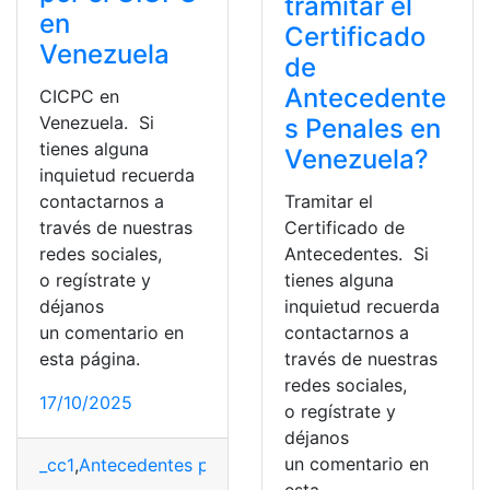
tramitar el
en
Certificado
Venezuela
de
Antecedente
CICPC en
Venezuela. Si
s Penales en
tienes alguna
Venezuela?
inquietud recuerda
contactarnos a
Tramitar el
través de nuestras
Certificado de
redes sociales,
Antecedentes. Si
o regístrate y
tienes alguna
déjanos
inquietud recuerda
un comentario en
contactarnos a
esta página.
través de nuestras
redes sociales,
17/10/2025
o regístrate y
déjanos
un comentario en
_cc1
,
Antecedentes penales
,
Certificados
,
Consultas
,
Sol
esta