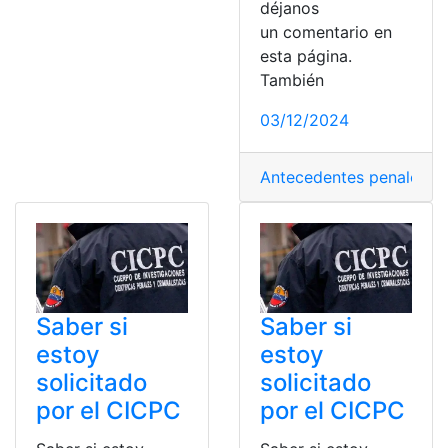
déjanos
un comentario en
esta página.
También
03/12/2024
Antecedentes penales
,
Ce
Saber si
Saber si
estoy
estoy
solicitado
solicitado
por el CICPC
por el CICPC