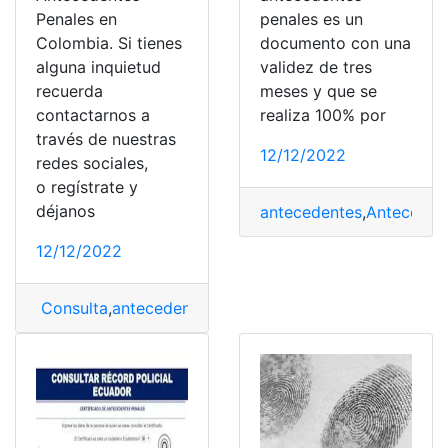
Penales en
penales es un
Colombia. Si tienes
documento con una
alguna inquietud
validez de tres
recuerda
meses y que se
contactarnos a
realiza 100% por
través de nuestras
12/12/2022
redes sociales,
o regístrate y
déjanos
antecedentes
,
Anteceden
12/12/2022
Consulta
,
antecedentes
,
Antecedentes penales
,
Colomb