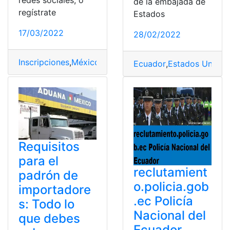
redes sociales, o
de la embajada de
regístrate
Estados
17/03/2022
28/02/2022
Inscripciones
,
México
,
Primaria
,
Proceso de inscripción
,
Ecuador
,
Estados Unidos
Requisitos
para el
reclutamient
padrón de
o.policia.gob
importadore
.ec Policía
s: Todo lo
Nacional del
que debes
Ecuador