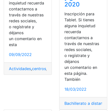
inquietud recuerda
2020
contactarnos a
Inscripción para
través de nuestras
Tablet. Si tienes
redes sociales,
alguna inquietud
o regístrate y
recuerda
déjanos
contactarnos a
un comentario en
través de nuestras
esta
redes sociales,
09/09/2022
o regístrate y
déjanos
un comentario en
Actividades
,
centros
,
centros municipales
,
Cursos
,
Estud
esta página.
También
18/03/2022
Bachillerato a distancia
,
B