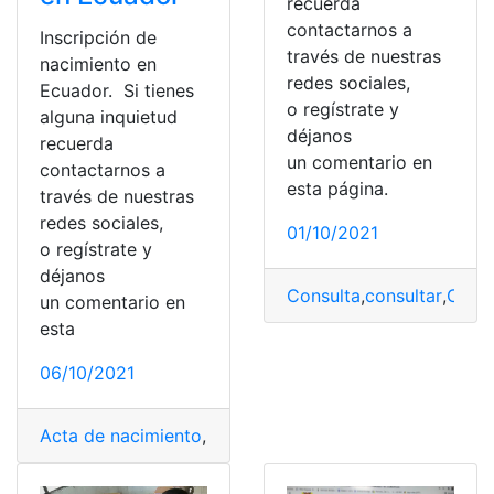
recuerda
contactarnos a
Inscripción de
través de nuestras
nacimiento en
redes sociales,
Ecuador. Si tienes
o regístrate y
alguna inquietud
déjanos
recuerda
un comentario en
contactarnos a
esta página.
través de nuestras
redes sociales,
01/10/2021
o regístrate y
déjanos
Consulta
,
consultar
,
Consu
un comentario en
esta
06/10/2021
Acta de nacimiento
,
Certificado de nacimiento
,
inscrip