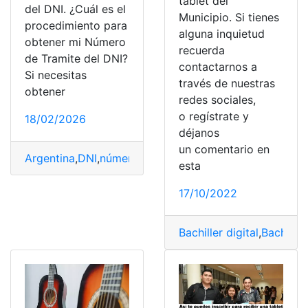
tablet del
del DNI. ¿Cuál es el
Municipio. Si tienes
procedimiento para
alguna inquietud
obtener mi Número
recuerda
de Tramite del DNI?
contactarnos a
Si necesitas
través de nuestras
obtener
redes sociales,
o regístrate y
18/02/2026
déjanos
un comentario en
Argentina
,
DNI
,
número
,
Proceso de inscripción
,
Trámites
esta
17/10/2022
Bachiller digital
,
Bachiller