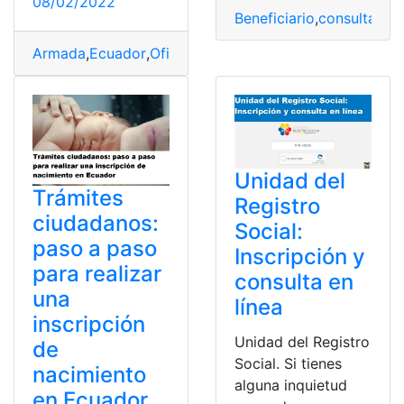
08/02/2022
Beneficiario
,
consultar
,
co
Armada
,
Ecuador
,
Oficiales
,
Proceso de inscripción
,
Trip
Unidad del
Trámites
Registro
ciudadanos:
Social:
paso a paso
Inscripción y
para realizar
consulta en
una
línea
inscripción
Unidad del Registro
de
Social. Si tienes
nacimiento
alguna inquietud
en Ecuador