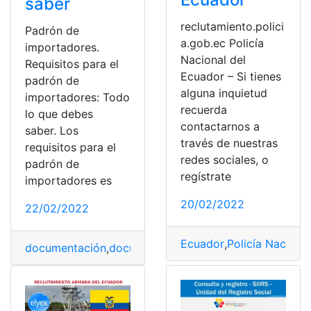
saber
reclutamiento.polici
Padrón de
a.gob.ec Policía
importadores.
Nacional del
Requisitos para el
Ecuador – Si tienes
padrón de
alguna inquietud
importadores: Todo
recuerda
lo que debes
contactarnos a
saber. Los
través de nuestras
requisitos para el
redes sociales, o
padrón de
regístrate
importadores es
20/02/2022
22/02/2022
Ecuador
,
Policía Naciona
documentación
,
documentos
,
Importación
,
inscripción
,
P