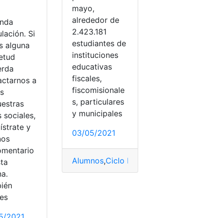
mayo,
alrededor de
nda
2.423.181
lación. Si
estudiantes de
s alguna
instituciones
ietud
educativas
erda
fiscales,
actarnos a
fiscomisionale
és
s, particulares
uestras
y municipales
 sociales,
ístrate y
03/05/2021
nos
omentario
Alumnos
,
Ciclo Básico
,
Costa
,
Costa- Ga
sta
na.
ién
es
ipción
,
Procesos
,
Requisitos
,
Sorteo público
,
Unidades educa
5/2021