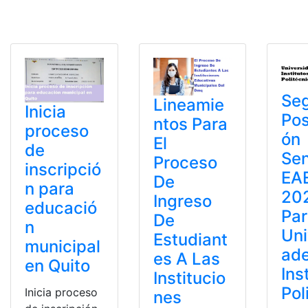
Se
Lineamie
Inicia
Pos
ntos Para
proceso
ón
El
de
Se
Proceso
inscripció
EA
De
n para
202
Ingreso
educació
Pa
De
n
Uni
Estudiant
municipal
ad
es A Las
en Quito
Ins
Institucio
Pol
Inicia proceso
nes