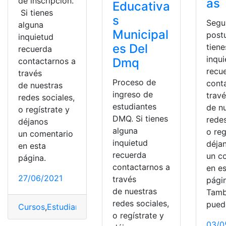
de inscripción.
as
Educativa
Si tienes
s
Segu
alguna
Municipal
postu
inquietud
es Del
tiene
recuerda
inqu
Dmq
contactarnos a
recu
través
Proceso de
cont
de nuestras
ingreso de
trav
redes sociales,
estudiantes
de n
o regístrate y
DMQ. Si tienes
redes
déjanos
alguna
o reg
un comentario
inquietud
déja
en esta
recuerda
un c
página.
contactarnos a
en e
27/06/2021
través
pági
de nuestras
Tamb
redes sociales,
pued
Cursos
,
Estudiantes
,
Estudios
,
proceso
,
Proceso de inscr
o regístrate y
03/0