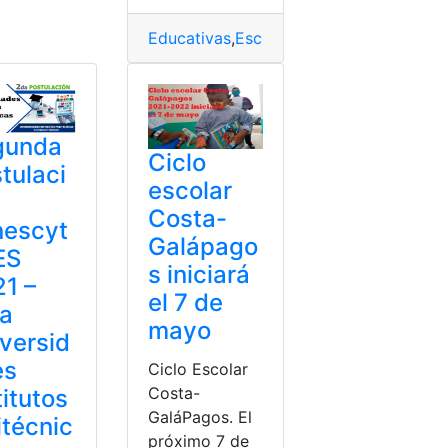
Educativas
,
Escolaridad inconclusa
,
Inst
gunda
Ciclo
tulaci
escolar
Costa-
nescyt
Galápago
ES
s iniciará
1 –
el 7 de
ra
mayo
versid
es
Ciclo Escolar
Costa-
titutos
GaláPagos. El
itécnic
próximo 7 de