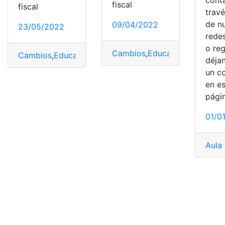
fiscal
fiscal
trav
de n
09/04/2022
23/05/2022
redes
o reg
Cambios
,
Educación
,
Estudian
Cambios
,
Educación
,
Estudiantes
,
Fiscal
,
Unidades educa
déja
un c
en e
pági
01/0
Aula 