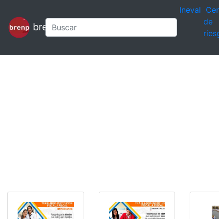
Ineval
Cen
de
brenp
ries