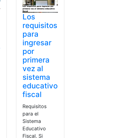
Los
requisitos
para
ingresar
o
por
primera
vez al
sistema
educativo
fiscal
a
Requisitos
para el
Sistema
Educativo
Fiscal. Si