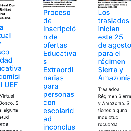
Proceso
Los
de
traslados
a
Inscripció
inician
tual
n de
este 25
n
ofertas
de agost
sco
Educativa
para el
idad
s
régimen
cativa
Extraordi
Sierra y
comisi
narias
Amazonía
l UEF
para
Traslados
personas
Virtual
Régimen Sierr
con
Bosco. Si
y Amazonía. Si
escolarid
s alguna
tienes alguna
ietud
inquietud
ad
erda
recuerda
inconclus
actarnos a