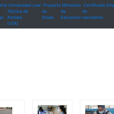
tral
Universidad
Loei
Proyecto
Ministerio
Certificado
Emp
Técnica de
de
de
de
go
Ambato
Grado
Educación
nacimiento
(UTA)