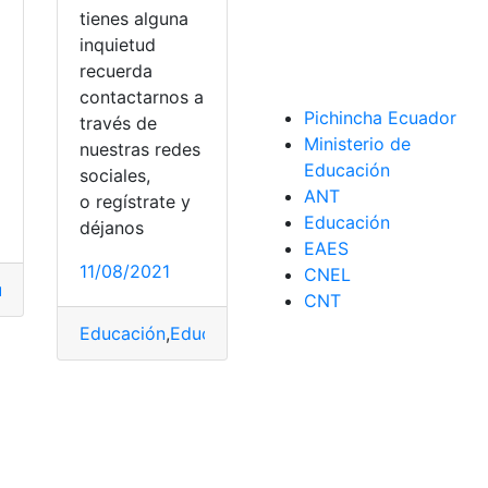
a
tienes alguna
inquietud
recuerda
contactarnos a
Pichincha Ecuador
través de
Ministerio de
nuestras redes
o
Educación
sociales,
ANT
o regístrate y
Educación
déjanos
EAES
11/08/2021
CNEL
cativos
,
Estudiantes
,
Fase traslados
,
Juntos Educación
,
Junto
CNT
onales
,
Unidades educativas
,
Virtual
Educación
,
Educación fiscal
,
Instituciones educati