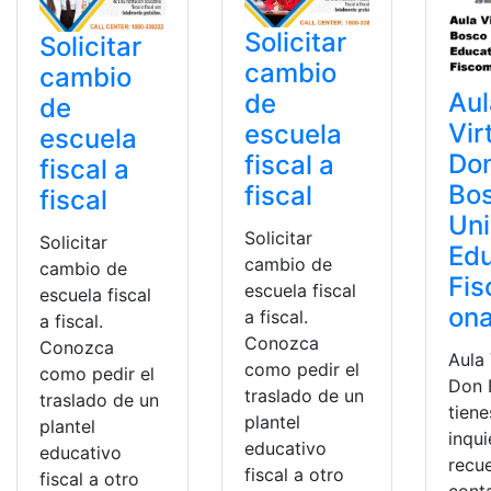
Solicitar
Solicitar
cambio
cambio
Aul
de
de
Vir
escuela
escuela
Do
fiscal a
fiscal a
Bo
fiscal
fiscal
Un
Solicitar
Solicitar
Edu
cambio de
cambio de
Fis
escuela fiscal
escuela fiscal
ona
a fiscal.
a fiscal.
Conozca
Conozca
Aula 
como pedir el
como pedir el
Don 
traslado de un
traslado de un
tiene
plantel
plantel
inqu
educativo
educativo
recu
fiscal a otro
fiscal a otro
cont