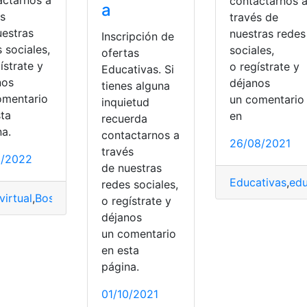
contactarnos 
a
és
través de
uestras
nuestras redes
Inscripción de
 sociales,
sociales,
ofertas
ístrate y
o regístrate y
Educativas. Si
tes
,
Fiscal
,
Unidades educativas
tivas
nos
déjanos
tienes alguna
omentario
un comentari
inquietud
sta
en
recuerda
na.
contactarnos a
26/08/2021
través
1/2022
de nuestras
Educativas
,
edu
redes sociales,
virtual
,
Bosco
,
Educativas
,
Instituciones educativas fiscomisi
o regístrate y
déjanos
un comentario
en esta
página.
01/10/2021