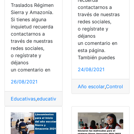
Traslados Régimen
contactarnos a
Sierra y Amazonía.
través de nuestras
Si tienes alguna
redes sociales,
inquietud recuerda
o regístrate y
contactarnos a
déjanos
través de nuestras
un comentario en
redes sociales,
esta página.
o regístrate y
También puedes
déjanos
24/08/2021
un comentario en
26/08/2021
Año escolar
,
Control esco
Educativas
,
educativos
,
Estudiantes
,
Fase traslados
,
Jun