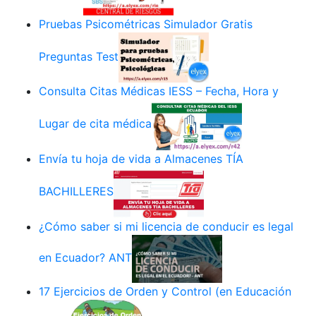
Pruebas Psicométricas Simulador Gratis
Preguntas Test
Consulta Citas Médicas IESS – Fecha, Hora y
Lugar de cita médica
Envía tu hoja de vida a Almacenes TÍA
BACHILLERES
¿Cómo saber si mi licencia de conducir es legal
en Ecuador? ANT
17 Ejercicios de Orden y Control (en Educación