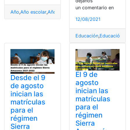
déjanos
un comentario en
Año
,
Año escolar
,
Año Nuevo
,
Educación
,
Educación bás
12/08/2021
Educación
,
Educación bá
El 9 de
Desde el 9
agosto
de agosto
inician las
inician las
matrículas
matrículas
para el
para el
régimen
régimen
Sierra
Sierra