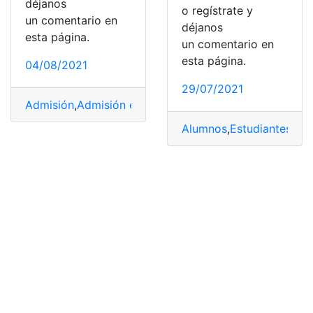
déjanos
o regístrate y
un comentario en
déjanos
esta página.
un comentario en
esta página.
04/08/2021
29/07/2021
Admisión
,
Admisión escolar
,
cronograma
,
Institución de
Alumnos
,
Estudiantes
,
Ins