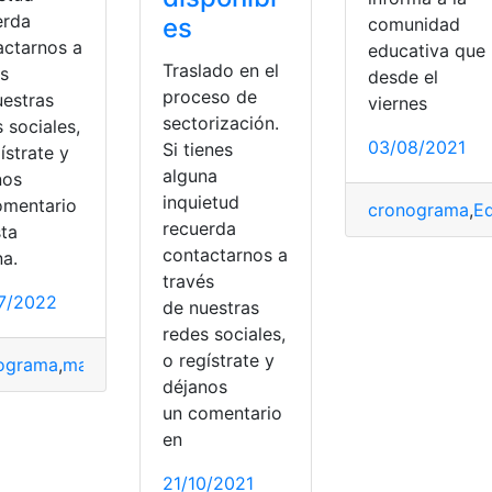
erda
es
comunidad
actarnos a
educativa que
Traslado en el
és
desde el
proceso de
uestras
viernes
sectorización.
 sociales,
03/08/2021
Si tienes
ístrate y
alguna
nos
inquietud
omentario
cronograma
,
E
erra
,
traslado
recuerda
sta
contactarnos a
na.
través
ducación
,
top2
,
traslado
7/2022
de nuestras
redes sociales,
o regístrate y
ograma
,
matricula
,
Ministerio de Educación
,
régimen
,
traslado
déjanos
un comentario
en
21/10/2021