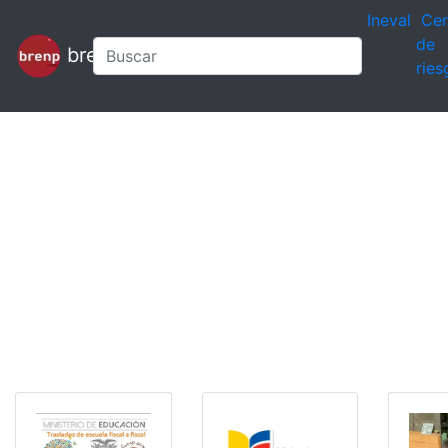
Ineval
Cen
de
brenp
ries