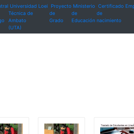
tral
Universidad
Loei
Proyecto
Ministerio
Certificado
Emp
Técnica de
de
de
de
go
Ambato
Grado
Educación
nacimiento
(UTA)