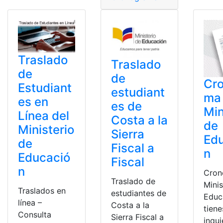
Traslado
Traslado
de
de
Cr
Estudiant
estudiant
ma
es en
es de
Min
Línea del
Costa a la
de
Ministerio
Sierra
Ed
de
Fiscal a
n
Educació
Fiscal
n
Cron
Traslado de
Minis
Traslados en
estudiantes de
Educ
línea –
Costa a la
tiene
Consulta
Sierra Fiscal a
inqu