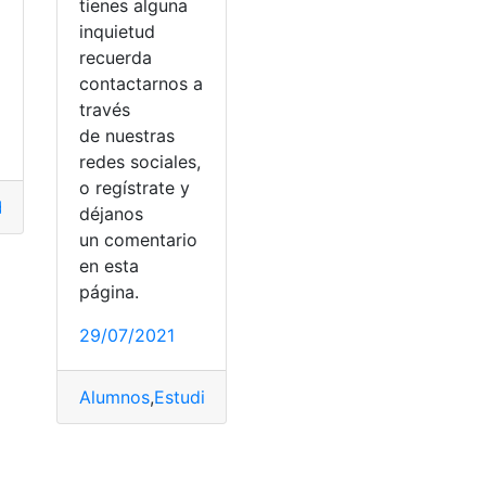
tienes alguna
inquietud
recuerda
contactarnos a
través
de nuestras
redes sociales,
o regístrate y
ducación
,
Fiscal
,
Ministerio de Educación
,
traslado
déjanos
un comentario
en esta
página.
29/07/2021
Alumnos
,
Estudiantes
,
Institución de educación su