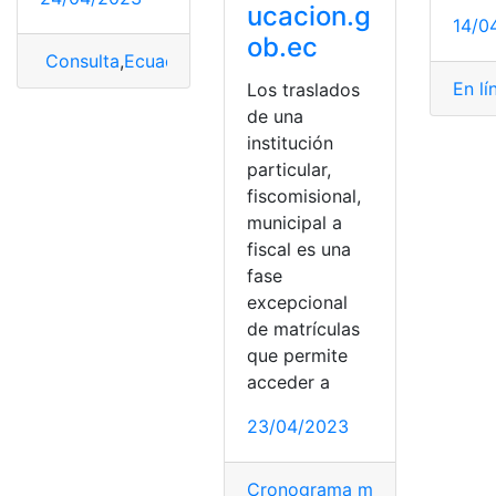
ucacion.g
14/0
ob.ec
Consulta
,
Ecuador
,
Fase traslados
,
traslado
En lí
Los traslados
de una
institución
particular,
fiscomisional,
municipal a
fiscal es una
fase
excepcional
de matrículas
que permite
acceder a
23/04/2023
Cronograma matriculas trasla