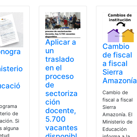
Aplicar a
Cambio
un
onogra
de fiscal
traslado
a fiscal
en el
isterio
Sierra
proceso
Amazonía
de
ucació
sectoriza
Cambio de
fiscal a fiscal
ción
ograma
Sierra
docente,
terio de
Amazonía. El
5.700
ación. Si
Ministerio de
vacantes
s alguna
Educación
disponibl
ietud
informa a la