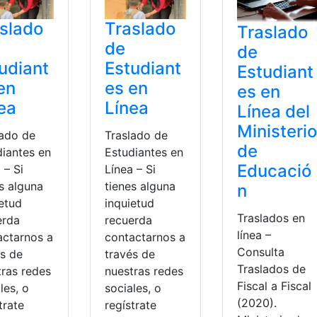
slado
Traslado
Traslado
de
de
udiant
Estudiant
Estudiant
en
es en
es en
ea
Línea
Línea del
Ministerio
lado de
Traslado de
de
diantes en
Estudiantes en
Educació
 – Si
Línea – Si
s alguna
tienes alguna
n
ietud
inquietud
Traslados en
erda
recuerda
línea –
actarnos a
contactarnos a
Consulta
és de
través de
Traslados de
tras redes
nuestras redes
Fiscal a Fiscal
les, o
sociales, o
(2020).
trate
regístrate