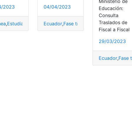
Ministerio de
4/2023
04/04/2023
Educación:
Consulta
Traslados de
nea
,
Estudiantes
,
Fase traslados
Ecuador
,
Fase traslados
,
traslado
,
traslados
,
traslado
Fiscal a Fiscal
29/03/2023
Ecuador
,
Fase 
dos de Estudiantes
,
Ecuador
,
traslado
,
traslados
,
Traslados in