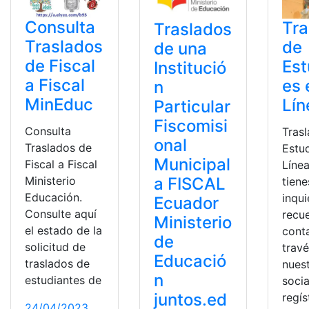
Consulta
Tra
Traslados
Traslados
de
de una
de Fiscal
Est
Institució
a Fiscal
es 
n
MinEduc
Lín
Particular
Fiscomisi
Consulta
Tras
onal
Traslados de
Estu
Municipal
Fiscal a Fiscal
Línea
Ministerio
a FISCAL
tiene
Educación.
inqu
Ecuador
Consulte aquí
recu
Ministerio
el estado de la
cont
de
solicitud de
trav
Educació
traslados de
nues
n
estudiantes de
socia
juntos.ed
regís
24/04/2023