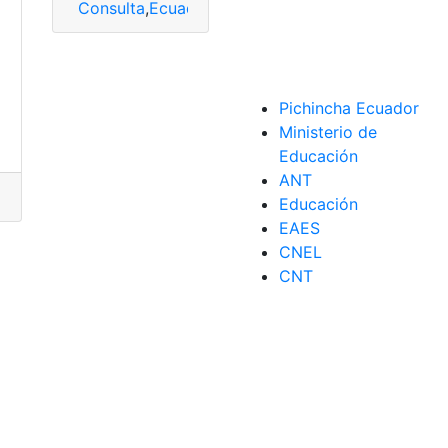
Consulta
,
Ecuador
,
Fase traslados
,
traslado
,
Trasla
Pichincha Ecuador
Ministerio de
Educación
ANT
traslados
,
traslado
Educación
EAES
CNEL
CNT
stitución