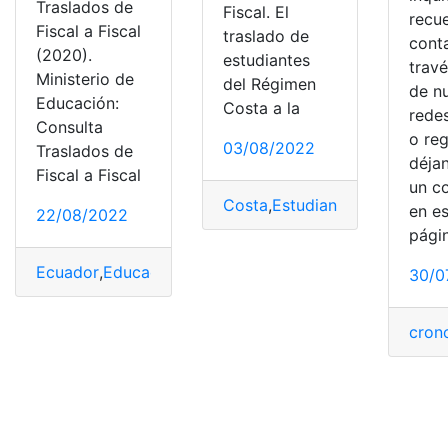
Traslados de
Fiscal. El
recu
Fiscal a Fiscal
traslado de
cont
(2020).
estudiantes
trav
Ministerio de
del Régimen
de n
Educación:
Costa a la
redes
Consulta
o reg
03/08/2022
Traslados de
déja
Fiscal a Fiscal
un c
Costa
,
Estudiantes
,
régimen
,
Si
en e
22/08/2022
pági
Ecuador
,
Educación
,
Estudiantes
,
Línea
,
Ministerio de E
30/0
cron