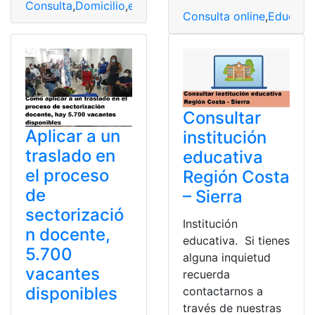
Consulta
,
Domicilio
,
estudiante
,
Ingresar al sistema
,
Tras
Consulta online
,
Educació
Consultar
Aplicar a un
institución
traslado en
educativa
el proceso
Región Costa
de
– Sierra
sectorizació
Institución
n docente,
educativa. Si tienes
5.700
alguna inquietud
vacantes
recuerda
disponibles
contactarnos a
través de nuestras