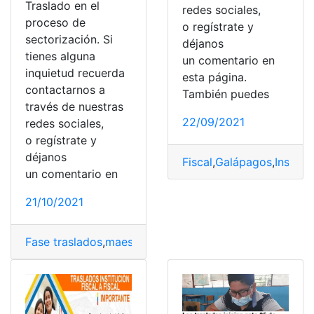
Traslado en el
redes sociales,
proceso de
o regístrate y
sectorización. Si
déjanos
tienes alguna
un comentario en
inquietud recuerda
esta página.
contactarnos a
También puedes
través de nuestras
22/09/2021
redes sociales,
o regístrate y
déjanos
Fiscal
,
Galápagos
,
Institu
un comentario en
21/10/2021
Fase traslados
,
maestro
,
proceso
,
Proceso de Sectoriza