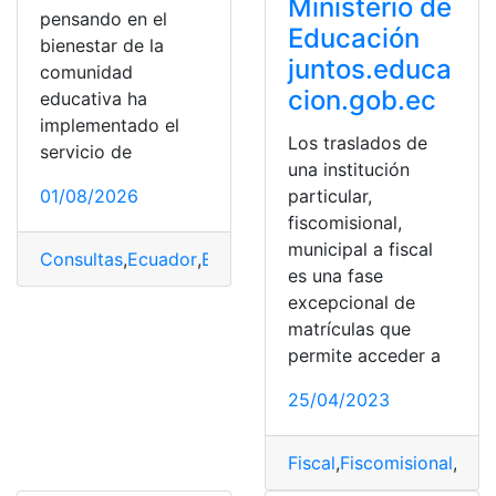
Ministerio de
pensando en el
Educación
bienestar de la
juntos.educa
comunidad
cion.gob.ec
educativa ha
implementado el
Los traslados de
servicio de
una institución
01/08/2026
particular,
fiscomisional,
municipal a fiscal
Consultas
,
Ecuador
,
Estudiantes
,
Herramientas Ecuador
,
es una fase
excepcional de
matrículas que
permite acceder a
25/04/2023
Fiscal
,
Fiscomisional
,
Inst