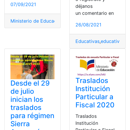
07/09/2021
déjanos
un comentario en
Ministerio de Educación
,
Tecnología
,
top2
,
Traslados ins
26/08/2021
Educativas
,
educativos
,
E
Traslados
Desde el 29
Institución
de julio
Particular a
inician los
Fiscal 2020
traslados
para régimen
Traslados
Sierra
Institución
Particular a Fiscal