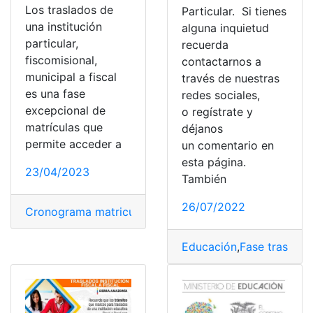
Los traslados de
Particular. Si tienes
una institución
alguna inquietud
particular,
recuerda
fiscomisional,
contactarnos a
municipal a fiscal
través de nuestras
es una fase
redes sociales,
excepcional de
o regístrate y
matrículas que
déjanos
permite acceder a
un comentario en
esta página.
23/04/2023
También
26/07/2022
Cronograma matriculas traslados de Estudiantes
,
Ecua
Educación
,
Fase traslado