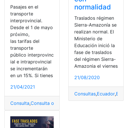
normalidad
Pasajes en el
transporte
Traslados régimen
interprovincial.
Sierra-Amazonía se
Desde el 1 de mayo
realizan normal. El
próximo,
Ministerio de
las tarifas del
Educación inició la
transporte
fase de traslados
público interprovinc
del régimen Sierra-
ial e intraprovincial
Amazonia el viernes
se incrementarán
en un 15%. Si tienes
21/08/2020
21/04/2021
Consultas
,
Ecuador
,
Educ
Consulta
,
Consulta online
,
Consumo
,
cronograma
,
Cuare