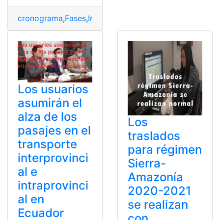
cronograma
,
Fases
,
Instituciones educativas
,
Matrícula 
Los usuarios
asumirán el
alza de los
Los
pasajes en el
traslados
transporte
para régimen
interprovinci
Sierra-
al e
Amazonía
intraprovinci
2020-2021
al en
se realizan
Ecuador
con