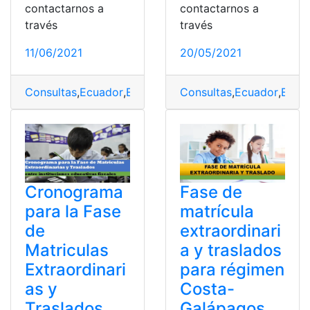
contactarnos a
contactarnos a
través
través
11/06/2021
20/05/2021
Consultas
,
Ecuador
,
Educación
Consultas
,
Fiscal
,
Herramientas Ecu
,
Ecuador
,
Educ
Cronograma
Fase de
para la Fase
matrícula
de
extraordinari
Matriculas
a y traslados
Extraordinari
para régimen
as y
Costa-
Traslados
Galápagos