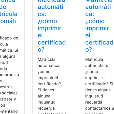
de
automáti
automáti
ricula
ca:
ca:
tomáti
¿cómo
¿cómo
imprimir
imprimir
el
el
ificado de
certificad
certificad
icula
o?
o?
mática. Si
s alguna
Matrícula
Matrícula
ietud
automática:
automática:
erda
¿cómo
¿cómo
actarnos a
imprimir el
imprimir el
és
certificado?
certificado? Si
uestras
Si tienes
tienes alguna
 sociales,
alguna
inquietud
ístrate y
inquietud
recuerda
nos
recuerda
contactarnos 
omentario