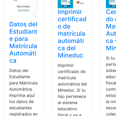
Imprimir
Cer
certificad
do 
Datos del
o de
Mat
Estudiant
matrícula
Au
e para
automáti
ca 
Matrícula
ca del
Mi
Automáti
Mineduc
Si tu
ca
pert
Imprimir
Datos del
sist
certificado de
Estudiante
educ
matrícula
para Matrícula
fisca
automática del
Automática.
cont
Mineduc. Si tu
Imprima aquí
estu
hijo pertenece
los datos de
la m
al sistema
estudiantes
escu
educativo
registrados en
coleg
fiscal y va a