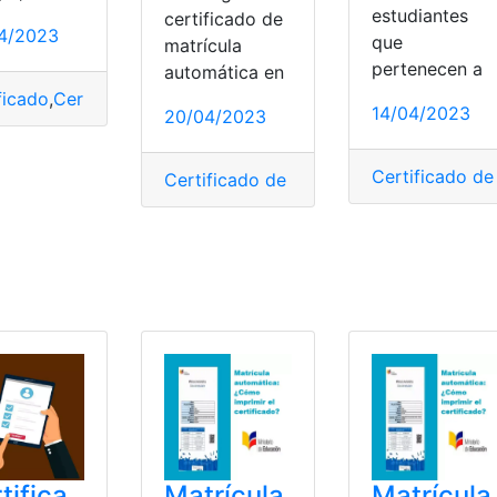
estudiantes
certificado de
4/2023
que
matrícula
pertenecen a
automática en
ficado
,
Certificado de matrícula
,
matrícula
,
Matrícula automát
14/04/2023
20/04/2023
trícula automática
,
Matrículas
,
MINEDUC
Certificado de
tica
Certificado de matrícula
,
Ecuador
,
matrí
tifica
Matrícula
Matrícula