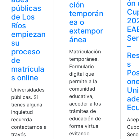
ón 
ción
públicas
Cu
temporán
de Los
20
ea o
Ríos
EA
extempor
empiezan
Se
ánea
su
–
proceso
Matriculación
Res
de
temporánea.
s
Formulario
matrícula
Pos
digital que
s online
on
permite a la
Uni
comunidad
Universidades
educativa,
públicas. Si
ad
acceder a los
tienes alguna
Ec
trámites de
inquietud
educación de
recuerda
Acep
forma virtual
contactarnos a
Cupo
evitando
través
Sene