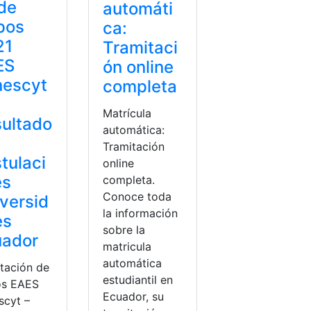
de
automáti
pos
ca:
21
Tramitaci
ES
ón online
nescyt
completa
Matrícula
ultado
automática:
Tramitación
tulaci
online
es
completa.
Conoce toda
versid
la información
es
sobre la
uador
matricula
automática
tación de
estudiantil en
s EAES
Ecuador, su
scyt –