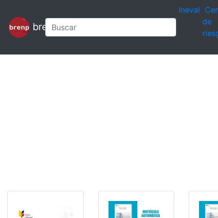
Ineval
Cen
de
brenp
ries