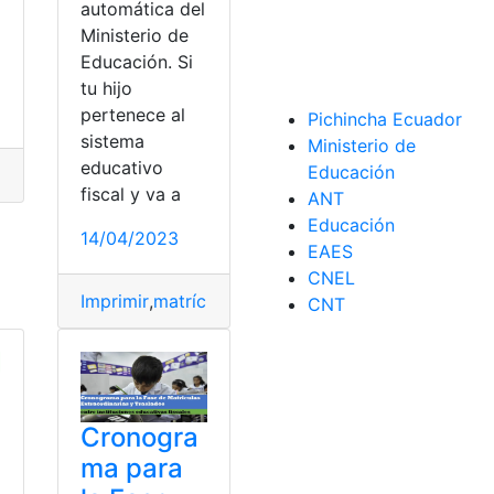
automática del
Ministerio de
Educación. Si
tu hijo
ica
,
Matrículas
,
MINEDUC
,
MinEduc.gob.ec
pertenece al
Pichincha Ecuador
sistema
Ministerio de
educativo
Educación
 matrícula
,
Descargar certificado de matrícula
,
Ecuador
,
Matr
cula
,
Matrícula automática
fiscal y va a
ANT
Educación
14/04/2023
EAES
CNEL
Imprimir
,
matrícula
,
Matrícula automática
,
ministeri
CNT
Cronogra
ma para