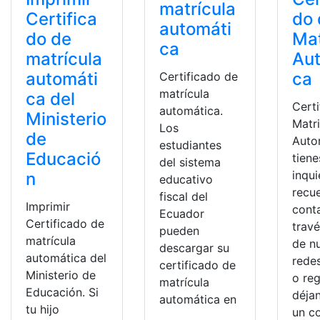
matrícula
Certifica
do 
automáti
do de
Mat
ca
matrícula
Au
automáti
ca
Certificado de
matrícula
ca del
Cert
automática.
Ministerio
Matr
Los
de
Auto
estudiantes
Educació
tiene
del sistema
inqu
n
educativo
recu
fiscal del
Imprimir
cont
Ecuador
Certificado de
trav
pueden
matrícula
de n
descargar su
automática del
redes
certificado de
Ministerio de
o reg
matrícula
Educación. Si
déja
automática en
tu hijo
un c