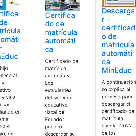
Descarga
tifica
Certifica
r
de
do de
certificad
rícula
matrícula
o de
tomáti
automáti
matrícula
–
ca
automáti
nEduc
ca
Certificado de
 hijo
matrícula
MinEduc
enece al
automática.
A continuación
ema
Los
se explica el
ativo
estudiantes
proceso para
l y va a
del sistema
descargar el
inuar
educativo
certificado de
diando en
fiscal del
matrícula
isma
Ecuador
escolar 2022
ela o
pueden
de los
io, no
descargar su