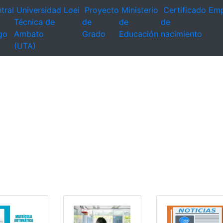
tral
Universidad
Loei
Proyecto
Ministerio
Certificado
Emp
Técnica de
de
de
de
go
Ambato
Grado
Educación
nacimiento
(UTA)