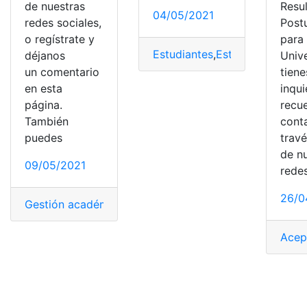
de nuestras
Resu
04/05/2021
redes sociales,
Post
o regístrate y
para 
Estudiantes
,
Estudiar
,
Instituc
déjanos
Unive
un comentario
tiene
en esta
inqu
página.
recu
También
cont
puedes
trav
de n
09/05/2021
rede
26/0
Gestión académica
,
Instructivos
,
matrícula
,
Matrícula au
Acep