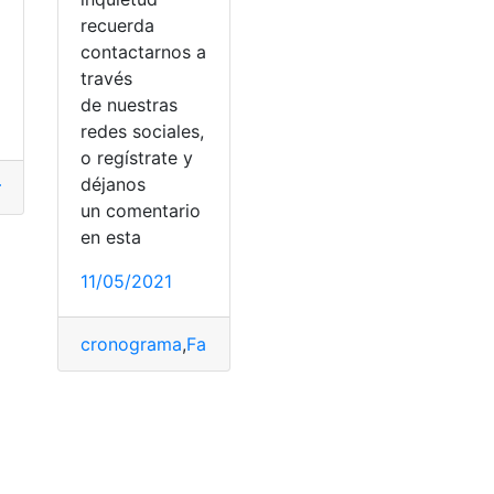
recuerda
contactarnos a
a automática
través
de nuestras
redes sociales,
o regístrate y
déjanos
o lo hago?
,
¿Qué es?
,
certificado
,
Ecuador
,
Educación
,
Herram
un comentario
en esta
11/05/2021
onsultas
,
Ecuador
,
Educación
,
Herramientas Ecuador
,
Imprimir
cronograma
,
Fases
,
Instituciones educativas
,
Matrí