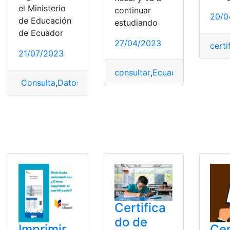
el Ministerio
continuar
20/0
de Educación
estudiando
de Ecuador
27/04/2023
certi
21/07/2023
consultar
,
Ecuador
,
Imprimir
,
Ma
Consulta
,
Datos
,
estudiante
,
matrícula
,
Matrícula automá
Certifica
do de
Imprimir
Cer