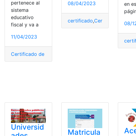
pertenece al
08/04/2023
en e
sistema
pági
educativo
certificado
,
Certificado de ma
08/1
fiscal y va a
11/04/2023
certi
Certificado de matrícula
,
Ecuador
,
Matrícula automátic
Universid
Ace
Matricula
ades