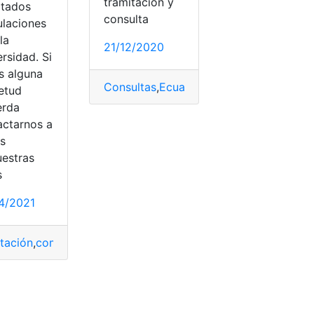
tramitación y
ltados
consulta
ulaciones
la
21/12/2020
iones educativas
,
Institutos
,
Instructivos
,
matrícula
,
Matrícula a
rsidad. Si
s alguna
Consultas
,
Ecuador
,
Educación
,
Herramie
ietud
erda
actarnos a
és
uestras
s
4/2021
tomática
,
Matrícula escolar
,
Matriculas
,
Sistemas
,
Universidad
tación
,
comprobante de aceptación
,
Cupos
,
EAES
,
Institució