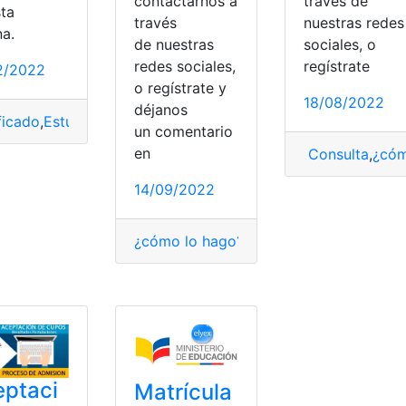
contactarnos a
través de
sta
través
nuestras redes
na.
de nuestras
sociales, o
trícula
,
Imprimir Certificado de matrícula
,
matrícula
,
Matrícul
redes sociales,
regístrate
2/2022
o regístrate y
18/08/2022
déjanos
ficado
,
Estudiantes
,
Fiscal
,
Matrícula automática
,
MINEDUC
un comentario
en
Consulta
,
¿cóm
a
,
Matrículas
14/09/2022
¿cómo lo hago?
,
¿Qué es?
,
certificado
,
C
ptaci
Matrícula