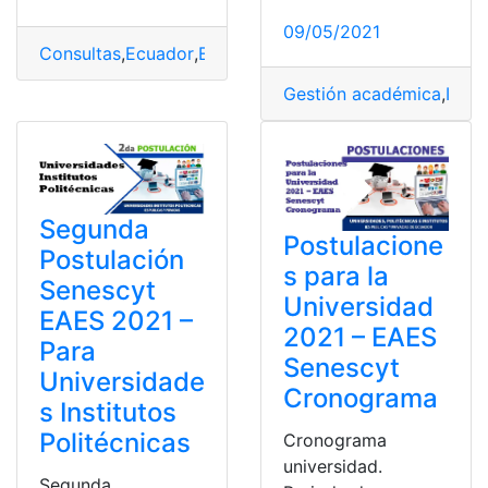
09/05/2021
Consultas
,
Ecuador
,
Educación
,
Examen
,
Examen de gra
Gestión académica
,
Instr
Segunda
Postulacione
Postulación
s para la
Senescyt
Universidad
EAES 2021 –
2021 – EAES
Para
Senescyt
Universidade
Cronograma
s Institutos
Politécnicas
Cronograma
universidad.
Segunda