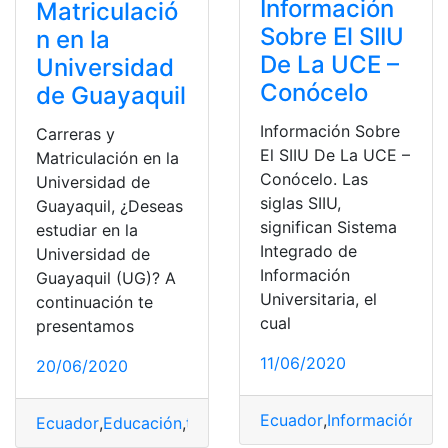
Información
Matriculació
Sobre El SIIU
n en la
De La UCE –
Universidad
Conócelo
de Guayaquil
Información Sobre
Carreras y
El SIIU De La UCE –
Matriculación en la
Conócelo. Las
Universidad de
siglas SIIU,
Guayaquil, ¿Deseas
significan Sistema
estudiar en la
Integrado de
Universidad de
Información
Guayaquil (UG)? A
Universitaria, el
continuación te
cual
presentamos
11/06/2020
20/06/2020
Ecuador
,
Información
,
Sis
Ecuador
,
Educación
,
top2
,
Universidad
,
Universidad Públ