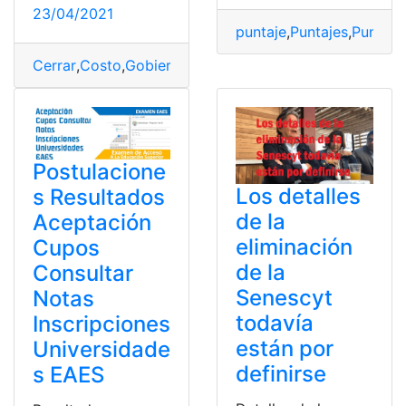
23/04/2021
puntaje
,
Puntajes
,
Puntaje
Cerrar
,
Costo
,
Gobierno
,
Guillermo Lasso
,
Universidad
,
Un
Postulacione
Los detalles
s Resultados
de la
Aceptación
eliminación
Cupos
de la
Consultar
Senescyt
Notas
todavía
Inscripciones
están por
Universidade
definirse
s EAES