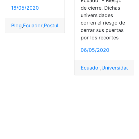
Ecuador – Riesgo
16/05/2020
de cierre. Dichas
universidades
corren el riesgo de
Blog
,
Ecuador
,
Postulaciones
,
Puntajes
,
Ser Bachiller
,
Univ
cerrar sus puertas
por los recortes
06/05/2020
Ecuador
,
Universidad
,
Uni