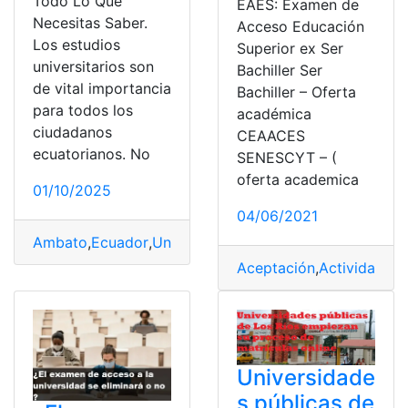
Todo Lo Que
EAES: Examen de
Necesitas Saber.
Acceso Educación
Los estudios
Superior ex Ser
universitarios son
Bachiller Ser
de vital importancia
Bachiller – Oferta
para todos los
académica
ciudadanos
CEAACES
ecuatorianos. No
SENESCYT – (
oferta academica
01/10/2025
04/06/2021
Ambato
,
Ecuador
,
Universidad
,
Universidad Pública
,
Uni
Aceptación
,
Actividades
,
Universidade
s públicas de