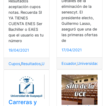
Detalles de la
Resultados
eliminación de la
aceptación cupos
senescyt. El
notas. Recuerda SI
presidente electo,
YA TIENES
Guillermo Lasso,
CUENTA ENES Ser
aseguró que una de
Bachiller o EAES
las primeras ofertas
que el usuario es tu
de
número
17/04/2021
19/04/2021
Ecuador
,
Universidad
,
Uni
Cupos
,
Resultados
,
Universidad
,
Universidad Central de
Carreras y