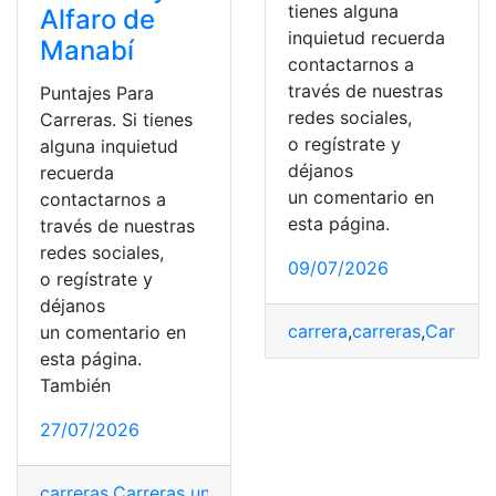
tienes alguna
Alfaro de
inquietud recuerda
Manabí
contactarnos a
través de nuestras
Puntajes Para
redes sociales,
Carreras. Si tienes
o regístrate y
alguna inquietud
déjanos
recuerda
un comentario en
contactarnos a
esta página.
través de nuestras
redes sociales,
09/07/2026
o regístrate y
déjanos
carrera
,
carreras
,
Carreras
un comentario en
esta página.
También
27/07/2026
carreras
,
Carreras universitarias
,
Puntajes
,
SENESCYT