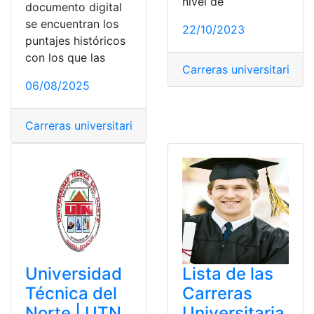
nivel de
documento digital
se encuentran los
22/10/2023
puntajes históricos
con los que las
Carreras universitarias
,
C
06/08/2025
Carreras universitarias
,
Consultas
,
EAES
,
Ecuador
,
Educa
Universidad
Lista de las
Técnica del
Carreras
Norte | UTN
Universitaria