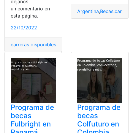
déjanos
un comentario en
Argentina
,
Becas
,
carrera
,
esta página.
22/10/2022
carreras disponibles
,
Carreras universitarias
,
Cupos
,
ord
Programa de
Programa de
becas
becas
Fulbright en
Colfuturo en
Panamá
Colombia