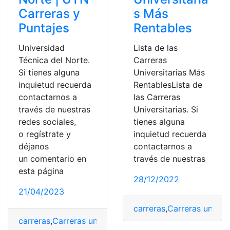
Carreras y
s Más
Puntajes
Rentables
Universidad
Lista de las
Técnica del Norte.
Carreras
Si tienes alguna
Universitarias Más
inquietud recuerda
RentablesLista de
contactarnos a
las Carreras
través de nuestras
Universitarias. Si
redes sociales,
tienes alguna
o regístrate y
inquietud recuerda
déjanos
contactarnos a
un comentario en
través de nuestras
esta página
28/12/2022
21/04/2023
carreras
,
Carreras univers
carreras
,
Carreras universitarias
,
Carreras y Puntajes
,
Un