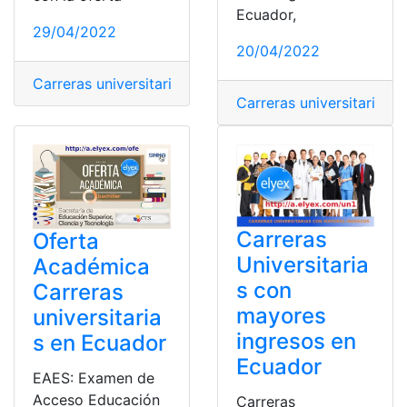
Ecuador,
29/04/2022
20/04/2022
Carreras universitarias
,
Oferta Académica
,
Puntajes ref
Carreras universitarias
,
M
Carreras
Oferta
Universitaria
Académica
s con
Carreras
mayores
universitaria
ingresos en
s en Ecuador
Ecuador
EAES: Examen de
Acceso Educación
Carreras