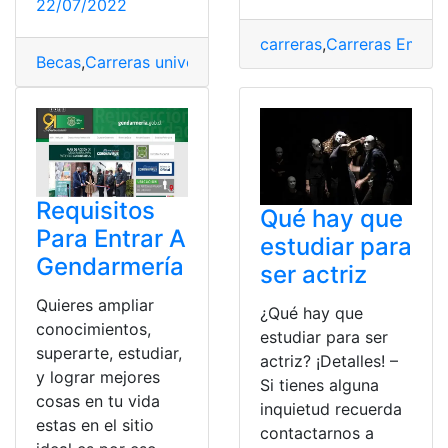
22/07/2022
carreras
,
Carreras Emerg
Becas
,
Carreras universitarias
,
Ecuador
,
SENESCYT
,
Téc
Requisitos
Qué hay que
Para Entrar A
estudiar para
Gendarmería
ser actriz
Quieres ampliar
¿Qué hay que
conocimientos,
estudiar para ser
superarte, estudiar,
actriz? ¡Detalles! –
y lograr mejores
Si tienes alguna
cosas en tu vida
inquietud recuerda
estas en el sitio
contactarnos a