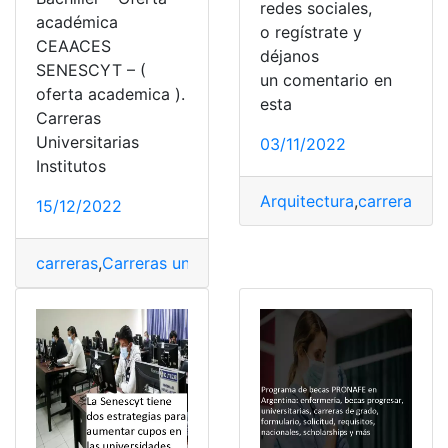
redes sociales,
académica
o regístrate y
CEAACES
déjanos
SENESCYT – (
un comentario en
oferta academica ).
esta
Carreras
Universitarias
03/11/2022
Institutos
Arquitectura
,
carreras
,
Car
15/12/2022
carreras
,
Carreras universitarias
,
Ecuador
,
Oferta
,
Oferta