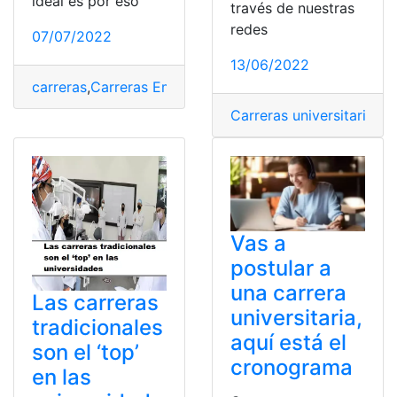
ideal es por eso
través de nuestras
redes
07/07/2022
13/06/2022
carreras
,
Carreras Emergentes
,
Carreras técnicas
,
Carre
Carreras universitarias
,
c
Vas a
postular a
una carrera
Las carreras
universitaria,
tradicionales
aquí está el
son el ‘top’
cronograma
en las