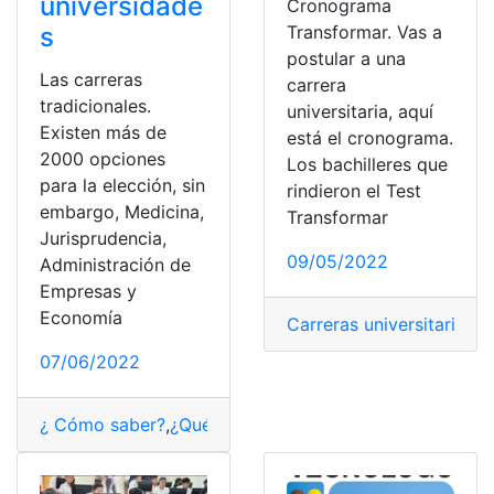
universidade
Cronograma
Transformar. Vas a
s
postular a una
Las carreras
carrera
tradicionales.
universitaria, aquí
Existen más de
está el cronograma.
2000 opciones
Los bachilleres que
para la elección, sin
rindieron el Test
embargo, Medicina,
Transformar
Jurisprudencia,
09/05/2022
Administración de
Empresas y
Economía
Carreras universitarias
,
c
07/06/2022
¿ Cómo saber?
,
¿Qué es?
,
carreras
,
Carreras tradicional