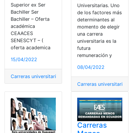
Superior ex Ser
Universitarias. Uno
Bachiller Ser
de los factores más
Bachiller – Oferta
determinantes al
académica
momento de elegir
CEAACES
una carrera
SENESCYT – (
universitaria es la
oferta academica
futura
remuneración y
15/04/2022
08/04/2022
Carreras universitarias
,
EAES
,
Ecuador
,
Oferta Académi
Carreras universitarias
,
E
Carreras