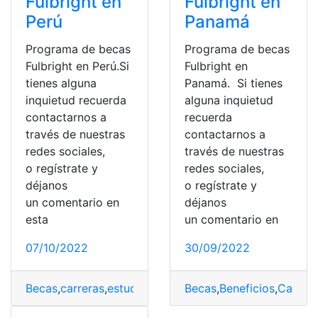
Fulbright en
Fulbright en
Perú
Panamá
Programa de becas
Programa de becas
Fulbright en Perú.Si
Fulbright en
tienes alguna
Panamá. Si tienes
inquietud recuerda
alguna inquietud
contactarnos a
recuerda
través de nuestras
contactarnos a
redes sociales,
través de nuestras
o regístrate y
redes sociales,
déjanos
o regístrate y
un comentario en
déjanos
esta
un comentario en
07/10/2022
30/09/2022
Becas
,
carreras
,
estudio
,
Fulbright
Becas
,
Maestrías
,
Beneficios
,
Perú
,
Carrera
,
schola