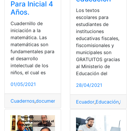
Para Inicial 4
Los textos
Años.
escolares para
Cuadernillo de
estudiantes de
iniciación a la
instituciones
matemática. Las
educativas fiscales,
matemáticas son
fiscomisionales y
fundamentales para
municipales son
el desarrollo
GRATUITOS gracias
intelectual de los
al Ministerio de
niños, el cual es
Educación del
01/05/2021
28/04/2021
Cuadernos
,
documentos
,
Educación
,
educación a distan
Ecuador
,
Educación
,
Educ