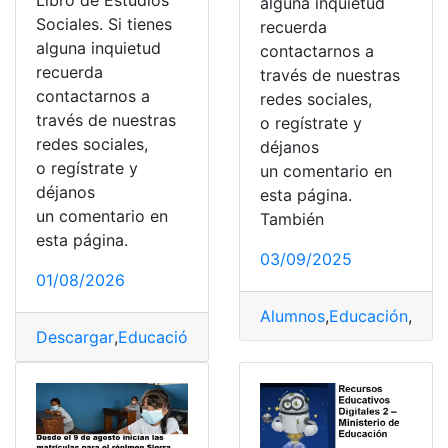
alguna inquietud
Sociales. Si tienes
recuerda
alguna inquietud
contactarnos a
recuerda
través de nuestras
contactarnos a
redes sociales,
través de nuestras
o regístrate y
redes sociales,
déjanos
o regístrate y
un comentario en
déjanos
esta página.
un comentario en
También
esta página.
03/09/2025
01/08/2026
Alumnos
,
Educación
,
Educ
Descargar
,
Educación
,
Educación en casa
,
Estudiantes
,
E