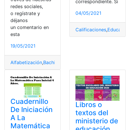
correspondiente. Si
redes sociales,
04/05/2021
o regístrate y
déjanos
un comentario en
Calificaciones
,
Educació
esta
19/05/2021
Alfabetización
,
Bachillerato
,
Bachillerato Técnico
,
Distri
Cuadernillo
Libros o
De Iniciación
textos del
A La
ministerio de
Matemática
educación