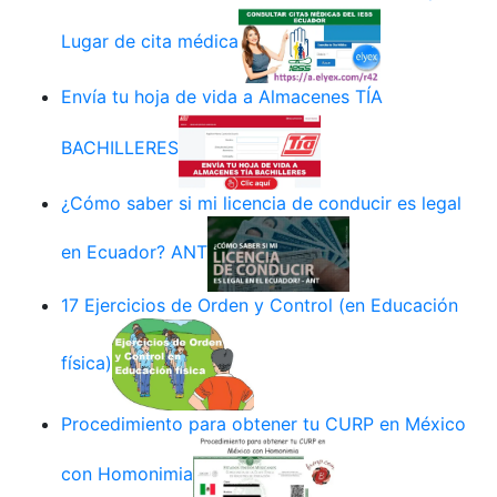
Lugar de cita médica
Envía tu hoja de vida a Almacenes TÍA
BACHILLERES
¿Cómo saber si mi licencia de conducir es legal
en Ecuador? ANT
17 Ejercicios de Orden y Control (en Educación
física)
Procedimiento para obtener tu CURP en México
con Homonimia