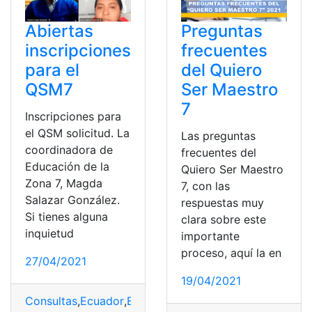
Abiertas
Preguntas
inscripciones
frecuentes
para el
del Quiero
QSM7
Ser Maestro
7
Inscripciones para
el QSM solicitud. La
Las preguntas
coordinadora de
frecuentes del
Educación de la
Quiero Ser Maestro
Zona 7, Magda
7, con las
Salazar González.
respuestas muy
Si tienes alguna
clara sobre este
inquietud
importante
proceso, aquí la en
27/04/2021
19/04/2021
Consultas
,
Ecuador
,
Educación
,
educación a distancia
,
E