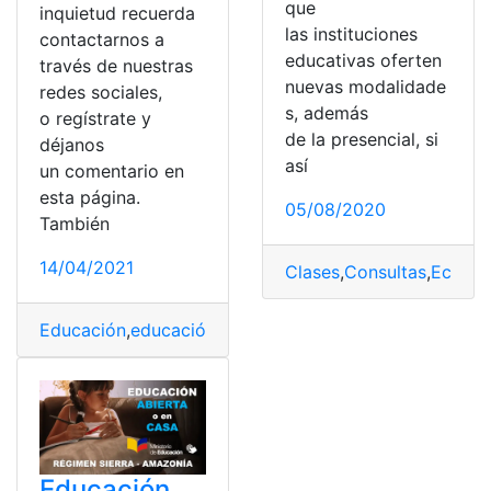
que
inquietud recuerda
las instituciones
contactarnos a
educativas oferten
través de nuestras
nuevas modalidade
redes sociales,
s, además
o regístrate y
de la presencial, si
déjanos
así
un comentario en
esta página.
05/08/2020
También
14/04/2021
Clases
,
Consultas
,
Ecuado
Educación
,
educación a distancia
,
Educación básica
,
Ed
Educación