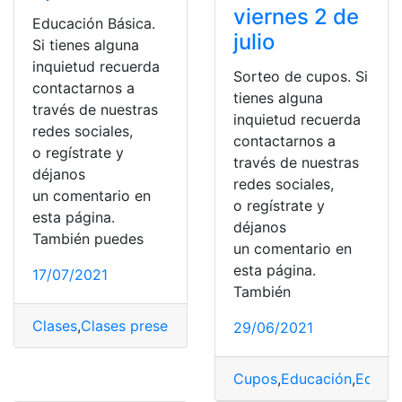
viernes 2 de
Educación Básica.
julio
Si tienes alguna
inquietud recuerda
Sorteo de cupos. Si
contactarnos a
tienes alguna
través de nuestras
inquietud recuerda
redes sociales,
contactarnos a
o regístrate y
través de nuestras
déjanos
redes sociales,
un comentario en
o regístrate y
esta página.
déjanos
También puedes
un comentario en
esta página.
17/07/2021
También
Clases
,
Clases presenciales
,
Clases vituales
,
Educación
,
29/06/2021
Cupos
,
Educación
,
Educac