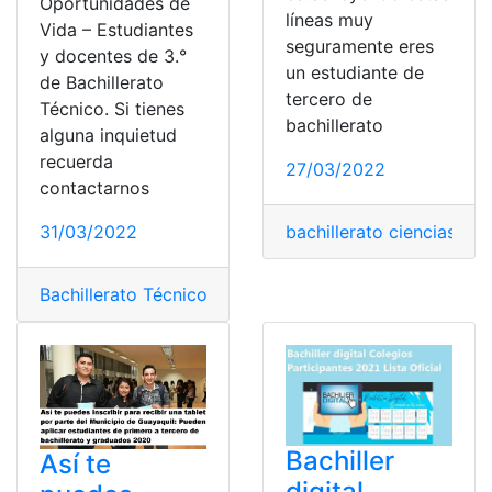
Oportunidades de
líneas muy
Vida – Estudiantes
seguramente eres
y docentes de 3.°
un estudiante de
de Bachillerato
tercero de
Técnico. Si tienes
bachillerato
alguna inquietud
recuerda
27/03/2022
contactarnos
bachillerato ciencias
,
bac
31/03/2022
Bachillerato Técnico
,
Docentes
,
Ecuador
,
Educación
,
Min
Bachiller
Así te
digital