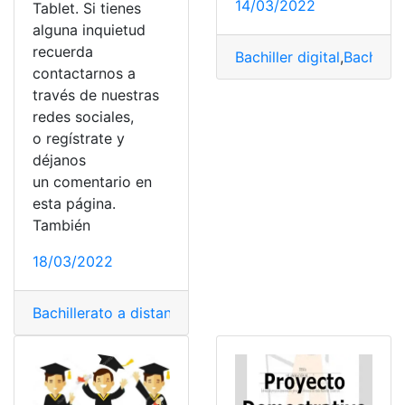
14/03/2022
Tablet. Si tienes
alguna inquietud
recuerda
Bachiller digital
,
Bachiller
contactarnos a
través de nuestras
redes sociales,
o regístrate y
déjanos
un comentario en
esta página.
También
18/03/2022
Bachillerato a distancia
,
Bachillerato intensivo
,
Bachille