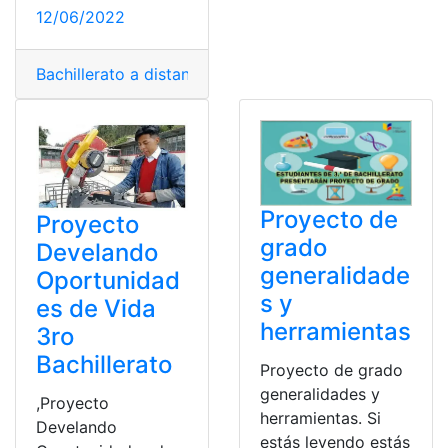
12/06/2022
Bachillerato a distancia
,
Bachillerato intensivo
,
bachille
Proyecto de
Proyecto
grado
Develando
generalidade
Oportunidad
s y
es de Vida
herramientas
3ro
Bachillerato
Proyecto de grado
generalidades y
,Proyecto
herramientas. Si
Develando
estás leyendo estás