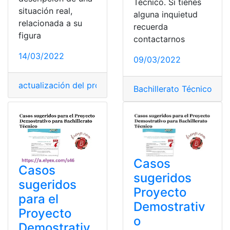
Técnico. Si tienes
situación real,
alguna inquietud
relacionada a su
recuerda
figura
contactarnos
14/03/2022
09/03/2022
actualización del proyecto
,
Bachillerato Técnico
,
Proye
Bachillerato Técnico
,
Pro
Casos
Casos
sugeridos
sugeridos
Proyecto
para el
Demostrativ
Proyecto
o
Demostrativ