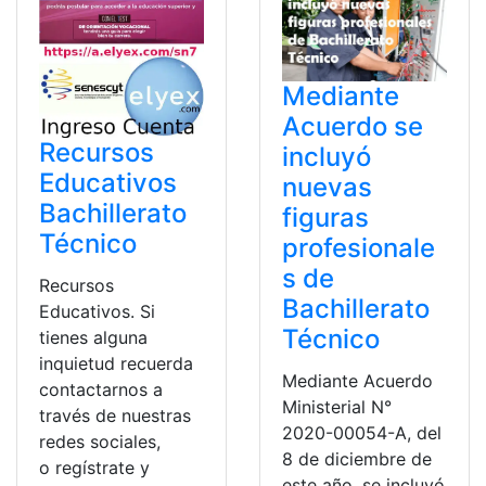
Mediante
Acuerdo se
Recursos
incluyó
Educativos
nuevas
Bachillerato
figuras
Técnico
profesionale
s de
Recursos
Bachillerato
Educativos. Si
Técnico
tienes alguna
inquietud recuerda
Mediante Acuerdo
contactarnos a
Ministerial N°
través de nuestras
2020-00054-A, del
redes sociales,
8 de diciembre de
o regístrate y
este año, se incluyó