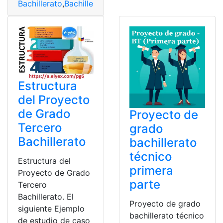
Bachillerato
,
Bachillerato Técnico
,
Consultas
,
Ecuador
,
E
Estructura
del Proyecto
de Grado
Proyecto de
Tercero
grado
Bachillerato
bachillerato
técnico
Estructura del
primera
Proyecto de Grado
parte
Tercero
Bachillerato. El
Proyecto de grado
siguiente Ejemplo
bachillerato técnico
de estudio de caso