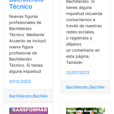
Bachillerato. Si
Técnico
tienes alguna
inquietud recuerda
Nuevas figuras
contactarnos a
profesionales de
través de nuestras
Bachillerato
redes sociales,
Técnico. Mediante
o regístrate y
Acuerdo se incluyó
déjanos
nueva figura
un comentario en
profesional de
esta página.
Bachillerato
También
Técnico. Si tienes
alguna inquietud
22/07/2023
01/12/2025
Bachillerato
,
Bachillerato
Bachillerato
,
Bachillerato Técnico
,
Consultas
,
Ecuador
,
E