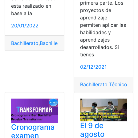
primera parte. Los
esta realizado en
proyectos de
base a la
aprendizaje
permiten aplicar las
20/01/2022
habilidades y
aprendizajes
Bachillerato
,
Bachillerato Técnico
,
Ministerio de Educac
desarrollados. Si
tienes
02/12/2021
Bachillerato Técnico
,
iden
El 9 de
Cronograma
agosto
examen