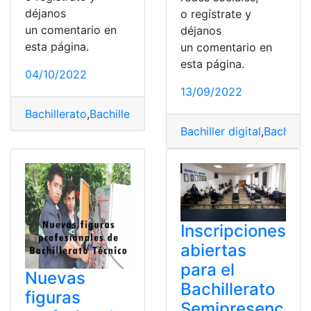
déjanos
o regístrate y
un comentario en
déjanos
esta página.
un comentario en
esta página.
04/10/2022
13/09/2022
Bachillerato
,
Bachillerato Técnico
,
Bachillerato virtual
,
E
Bachiller digital
,
Bachiller
Inscripciones
abiertas
para el
Nuevas
Bachillerato
figuras
Semipresenc