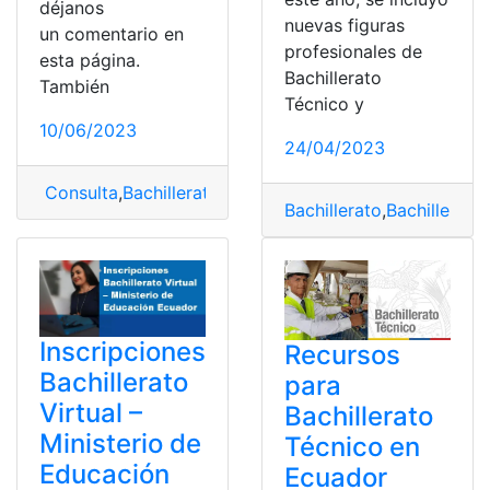
déjanos
nuevas figuras
un comentario en
profesionales de
esta página.
Bachillerato
También
Técnico y
10/06/2023
24/04/2023
Consulta
,
Bachillerato
,
Bachillerato Técnico
,
Recursos
,
R
Bachillerato
,
Bachillerato
Inscripciones
Recursos
Bachillerato
para
Virtual –
Bachillerato
Ministerio de
Técnico en
Educación
Ecuador