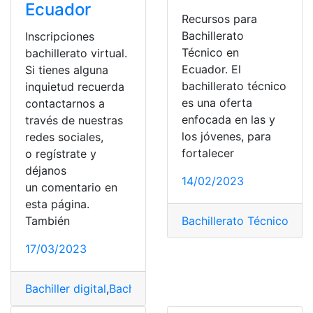
Ecuador
Recursos para
Bachillerato
Inscripciones
Técnico en
bachillerato virtual.
Ecuador. El
Si tienes alguna
bachillerato técnico
inquietud recuerda
es una oferta
contactarnos a
enfocada en las y
través de nuestras
los jóvenes, para
redes sociales,
fortalecer
o regístrate y
déjanos
14/02/2023
un comentario en
esta página.
Bachillerato Técnico
,
Con
También
17/03/2023
Bachiller digital
,
Bachillerato
,
Bachillerato Técnico
,
Clase