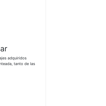
car
ajes adquiridos
nteada, tanto de las