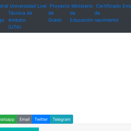
tral
Universidad
Loei
Proyecto
Ministerio
Certificado
Emp
Técnica de
de
de
de
go
Ambato
Grado
Educación
nacimiento
(UTA)
atsapp
Email
Twitter
Telegram