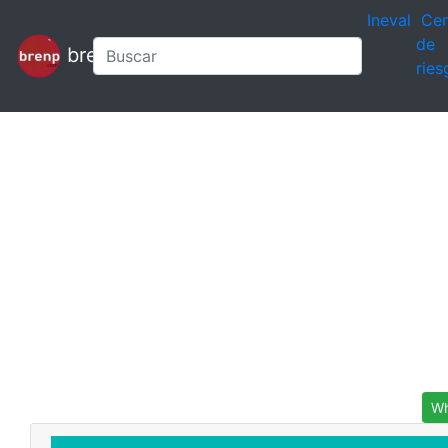
Ineval
Cen
de
brenp
ries
Wh