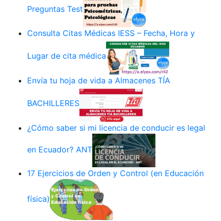
Preguntas Test
Consulta Citas Médicas IESS – Fecha, Hora y
Lugar de cita médica
Envía tu hoja de vida a Almacenes TÍA
BACHILLERES
¿Cómo saber si mi licencia de conducir es legal
en Ecuador? ANT
17 Ejercicios de Orden y Control (en Educación
física)