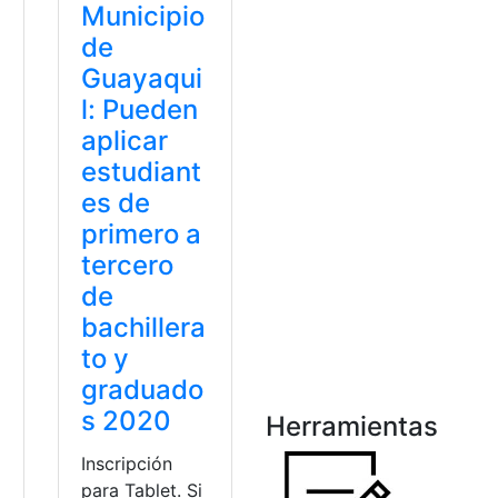
Municipio
de
Guayaqui
l: Pueden
aplicar
estudiant
es de
primero a
tercero
de
cripción
inscripción
,
Municipio
,
Municipio de Guayaquil
,
Municipio de Guayaquil
,
Tablets
,
Tablets
bachillera
to y
graduado
s 2020
Herramientas
Inscripción
para Tablet. Si