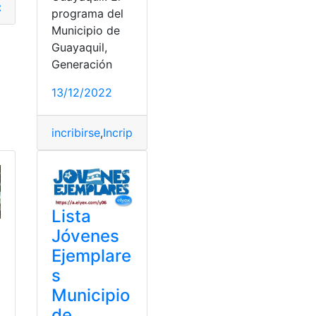
ia
,
Excelencia Académica
,
Municipio
,
Municipio de Guayaquil
programa del
Municipio de
Guayaquil,
,
Becas Municipio de Guayaquil
,
Municipio
,
Municipio de Guay
Generación
13/12/2022
incribirse
,
Incripciones
,
Municipio
,
Municipio de Gua
Lista
Jóvenes
Ejemplare
s
Municipio
de