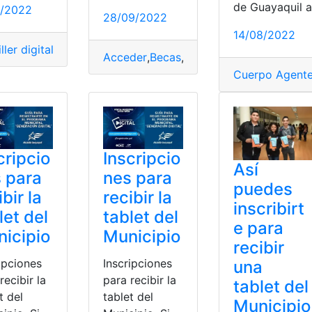
de Guayaquil a
0/2022
28/09/2022
14/08/2022
ller digital
,
Bachillerato
,
Entrega
,
Estudiantes
,
Inscripciones
,
M
Acceder
,
Becas
,
enlace
,
Municipio de Gua
Cuerpo Agente
cripcio
Inscripcio
Así
 para
nes para
puedes
ibir la
recibir la
inscribirt
let del
tablet del
e para
icipio
Municipio
recibir
ipciones
Inscripciones
una
recibir la
para recibir la
tablet del
t del
tablet del
Municipio