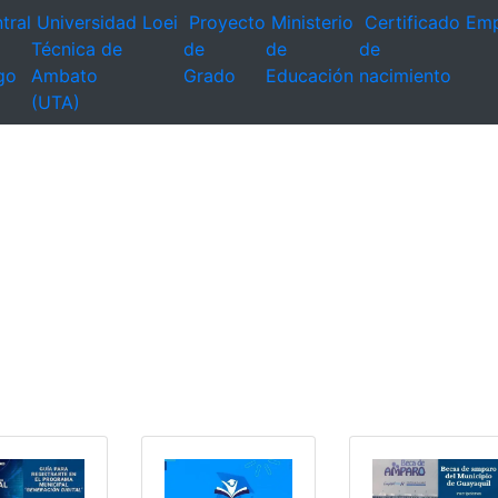
tral
Universidad
Loei
Proyecto
Ministerio
Certificado
Emp
Técnica de
de
de
de
go
Ambato
Grado
Educación
nacimiento
(UTA)