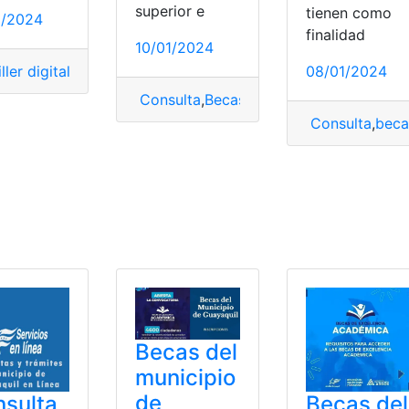
superior e
tienen como
1/2024
finalidad
10/01/2024
08/01/2024
ller digital
Guayaquil
,
Inscripción
,
Ecuador
,
inscripción
,
Municipalidad de Guayaquil
,
Municipio de Guayaquil
,
Municipi
,
Tabl
Consulta
,
Becas
,
Educación
,
Municipio d
Consulta
,
beca
a de empleo Guayaquil
,
Consultas
,
Ecuador
,
Herramientas Ec
Becas del
municipio
de
sulta
Becas del