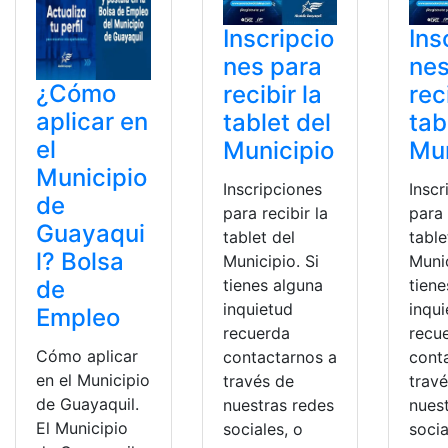
Inscripcio
Ins
nes para
nes
¿Cómo
recibir la
rec
aplicar en
tablet del
tab
el
Municipio
Mun
Municipio
Inscripciones
Inscr
de
para recibir la
para 
Guayaqui
tablet del
table
l? Bolsa
Municipio. Si
Munic
de
tienes alguna
tiene
inquietud
inqu
Empleo
recuerda
recu
Cómo aplicar
contactarnos a
cont
en el Municipio
través de
trav
de Guayaquil.
nuestras redes
nues
El Municipio
sociales, o
socia