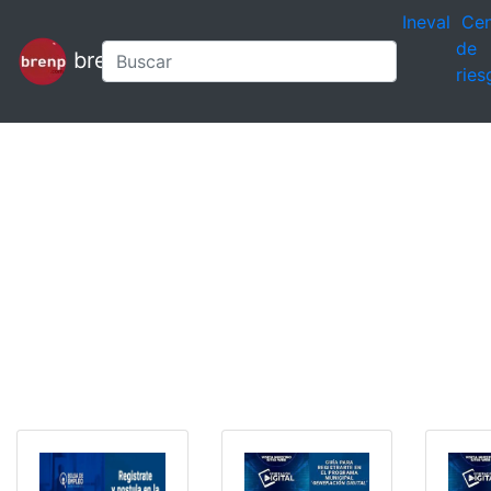
Ineval
Cen
de
brenp
ries