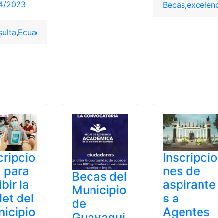
4/2023
Becas
,
excelenc
ulta
,
Ecuador
,
Municipio
,
Municipio de Guayaquil
l Municipio de Guayaquil
,
Becas del Municipio de Guayaquil
eo en Ecuador
,
Municipio de Guayaquil
,
postular
Inscripcio
cripcio
nes de
 para
Becas del
aspirante
ibir la
Municipio
s a
let del
de
Agentes
icipio
Guayaqui