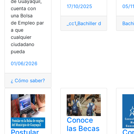
de Guayaquil,
17/10/2025
05/1
cuenta con
una Bolsa
de Empleo par
_cc1
,
Bachiller digital
,
Ecuador
Bachi
,
a que
cualquier
ciudadano
pueda
01/06/2026
¿ Cómo saber?
,
¿cómo lo hago?
,
Bolsa de Empleo
,
Bols
Conoce
las Becas
Postular
Con