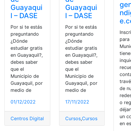
gen
Guayaqui
Guayaqui
ndi
l – DASE
l – DASE
e.
Por si te estás
Por si te estás
Inscr
preguntando
preguntando
para 
¿Dónde
¿Dónde
Munic
estudiar gratis
estudiar gratis
tiene
en Guayaquil?,
en Guayaquil?,
inqu
debes saber
debes saber
recu
que el
que el
cont
Municipio de
Municipio de
trav
Guayaquil, por
Guayaquil, por
de n
medio de
medio de
redes
01/12/2022
17/11/2022
o reg
déja
un c
Centros Digitales
,
Cursos
Cursos
,
Cursos gratis
,
Cursos gratis
,
Municipio
,
DASE
,
Muni
,
di
en e