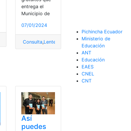
entrega el
Municipio de
o de Guayaquil
ets
,
Tablets
07/01/2024
Pichincha Ecuador
e Guayaquil
Ministerio de
,
Beca de amparo
,
Municipio de Guayaquil
Consulta
,
Lentes
,
Lentes gratis
,
Municipio de Guay
Educación
ANT
Educación
EAES
CNEL
uador
,
Municipio
,
Municipio de Guayaquil
CNT
Así
puedes