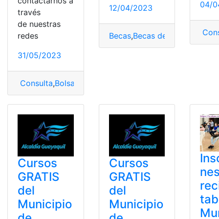
contactarnos a
04/0
12/04/2023
través
de nuestras
Cons
redes
Becas
,
Becas de excelencia de
31/05/2023
Consulta
,
Bolsa de Empleo
,
bolsa empleo
,
Empleo
,
Empl
Ins
Cursos
Cursos
nes
GRATIS
GRATIS
rec
del
del
tab
Municipio
Municipio
Mun
de
de