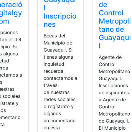
de
eració
l
Control
gitalgy
Inscripcio
Metropoli
com
nes
tano de
ipciones
Becas del
Guayaqui
tablet del
Municipio de
l
ipio. Si
Guayaquil. Si
s alguna
tienes alguna
Agente de
ietud
inquietud
Control
erda
recuerda
Metropolitano
actarnos a
contactarnos a
Guayaquil.
és
través
Inscripciones
uestras
de nuestras
de aspirantes
 sociales,
redes sociales,
a Agente de
ístrate y
o regístrate y
Control
nos
déjanos
Metropolitano
omentario
cipio de Guayaquil
gitales
,
Gratis
,
Guayaquil
,
Municipio
,
Municipio de Guayaquil
un comentario
de Guayaquil.
sta
en esta
El Municipio