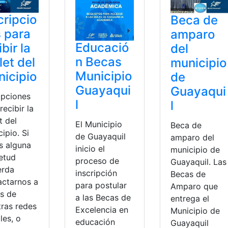
cripcio
Beca de
 para
amparo
Educació
ibir la
del
n Becas
let del
municipio
Municipio
icipio
de
Guayaqui
Guayaqui
ipciones
l
l
recibir la
t del
El Municipio
Beca de
ipio. Si
de Guayaquil
amparo del
s alguna
inicio el
municipio de
ietud
proceso de
Guayaquil. Las
erda
inscripción
Becas de
actarnos a
para postular
Amparo que
és de
a las Becas de
entrega el
tras redes
Excelencia en
Municipio de
les, o
educación
Guayaquil