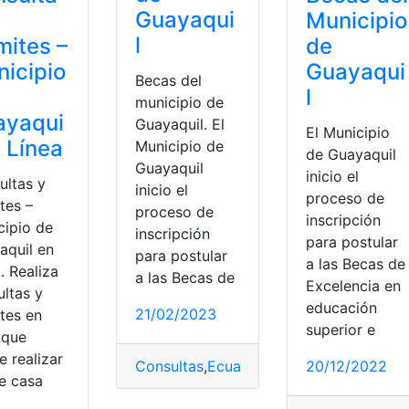
Guayaqui
Municipio
l
mites –
de
icipio
Guayaqui
Becas del
l
municipio de
ayaqui
Guayaquil. El
El Municipio
n Línea
Municipio de
de Guayaquil
Guayaquil
inicio el
ultas y
inicio el
proceso de
tes –
proceso de
inscripción
cipio de
inscripción
para postular
aquil en
para postular
a las Becas de
. Realiza
a las Becas de
Excelencia en
ultas y
educación
21/02/2023
tes en
superior e
 que
 realizar
Consultas
,
Ecuador
,
Guayaquil
,
Municipio
20/12/2022
e casa