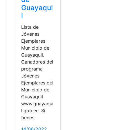
Guayaqui
l
Lista de
Jóvenes
Ejemplares –
Municipio de
Guayaquil.
Ganadores del
programa
Jóvenes
Ejemplares del
Municipio de
Guayaquil
www.guayaqui
l.gob.ec. Si
tienes
14/06/2022