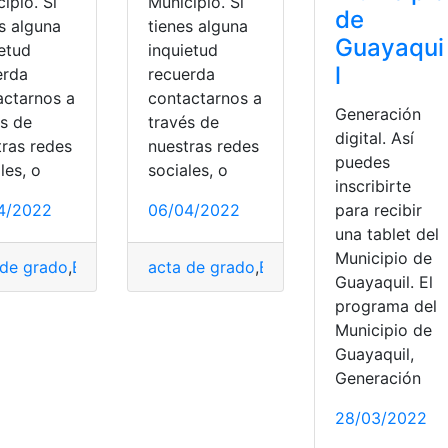
ipio. Si
Municipio. Si
de
s alguna
tienes alguna
Guayaqui
ietud
inquietud
l
erda
recuerda
actarnos a
contactarnos a
Generación
és de
través de
digital. Así
tras redes
nuestras redes
puedes
les, o
sociales, o
inscribirte
4/2022
06/04/2022
para recibir
una tablet del
Municipio de
 de grado
,
Bachiller digital
acta de grado
,
certificado
,
Bachiller digital
,
Ecuador
,
Guayaquil
,
Ecuador
,
ins
,
Guayaquil. El
programa del
Municipio de
Guayaquil,
Generación
28/03/2022
nahí
,
Municipio de Guayaquil
,
Plan habitacional
,
Requisitos