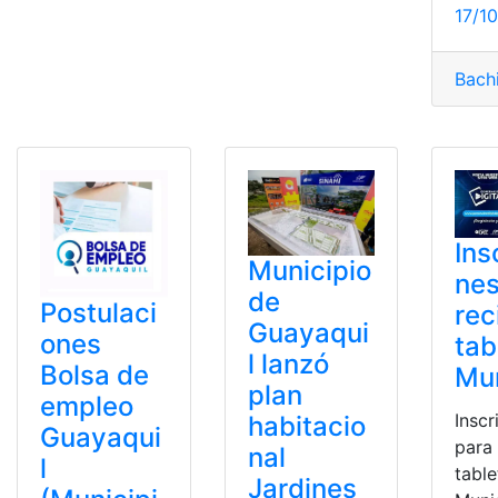
17/1
Bachi
Ins
Municipio
nes
de
Postulaci
rec
Guayaqui
ones
tab
l lanzó
Bolsa de
Mun
plan
empleo
Inscr
habitacio
Guayaqui
para 
nal
l
table
Jardines