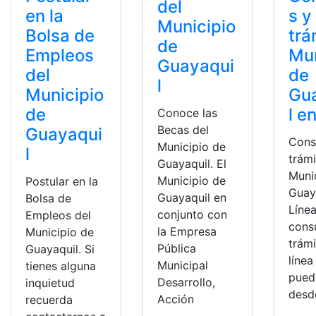
del
en la
s y
Municipio
Bolsa de
trá
de
Empleos
Mun
Guayaqui
del
de
l
Municipio
Gu
de
l e
Conoce las
Becas del
Guayaqui
Cons
Municipio de
l
trámi
Guayaquil. El
Muni
Municipio de
Postular en la
Guay
Guayaquil en
Bolsa de
Línea
conjunto con
Empleos del
cons
la Empresa
Municipio de
trámi
Pública
Guayaquil. Si
línea
Municipal
tienes alguna
puede
Desarrollo,
inquietud
desd
Acción
recuerda