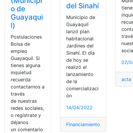
(Municipi
Munic
del Sinahí
o de
tiene
inqu
Guayaqui
Municipio de
recu
l)
Guayaquil
cont
lanzó plan
trav
Postulaciones
habitacional
nues
Bolsa de
Jardines del
socia
empleo
Sinahí. El día
Guayaquil. Si
de hoy se
07/0
tienes alguna
realizó el
inquietud
lanzamiento
acta
recuerda
de la
contactarnos a
comercializaci
través
ón
de nuestras
14/04/2022
redes sociales,
o regístrate y
déjanos
Financiamiento
,
jardines del si
un comentario