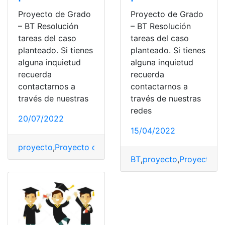
Proyecto de Grado
Proyecto de Grado
– BT Resolución
– BT Resolución
tareas del caso
tareas del caso
planteado. Si tienes
planteado. Si tienes
alguna inquietud
alguna inquietud
recuerda
recuerda
contactarnos a
contactarnos a
través de nuestras
través de nuestras
redes
20/07/2022
15/04/2022
proyecto
,
Proyecto de Grado
,
resolución de tareas
,
Res
BT
,
proyecto
,
Proyecto d