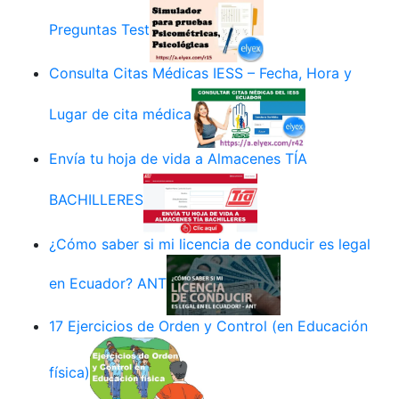
Preguntas Test
Consulta Citas Médicas IESS – Fecha, Hora y
Lugar de cita médica
Envía tu hoja de vida a Almacenes TÍA
BACHILLERES
¿Cómo saber si mi licencia de conducir es legal
en Ecuador? ANT
17 Ejercicios de Orden y Control (en Educación
física)