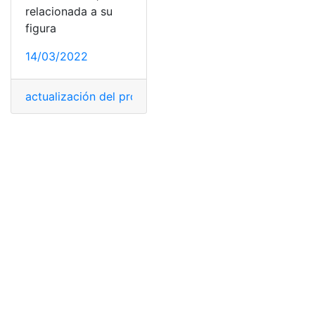
relacionada a su
figura
14/03/2022
actualización del proyecto
,
Bachillerato Técnico
,
Proye