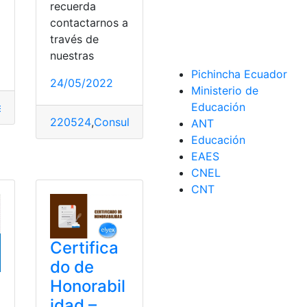
recuerda
contactarnos a
través de
nuestras
e Educación
Pichincha Ecuador
24/05/2022
Ministerio de
Educación
a
,
Demandado
,
EAES
,
Ecuador
220524
,
Consulta
,
Consulta online
,
en vivo
,
novela
,
ANT
Educación
EAES
ación
,
Internet
CNEL
CNT
Certifica
do de
Honorabil
idad –