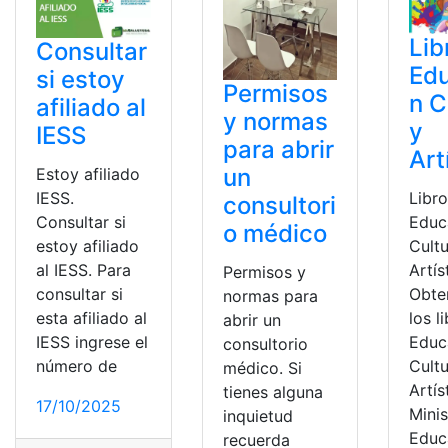
Lib
Consultar
Ed
si estoy
Permisos
n C
afiliado al
y normas
y
IESS
para abrir
Art
un
Estoy afiliado
Libr
IESS.
consultori
Educ
Consultar si
o médico
Cultu
estoy afiliado
Artís
al IESS. Para
Permisos y
Obte
consultar si
normas para
los l
esta afiliado al
abrir un
Educ
IESS ingrese el
consultorio
Cultu
número de
médico. Si
Artís
tienes alguna
17/10/2025
Minis
inquietud
Educ
recuerda