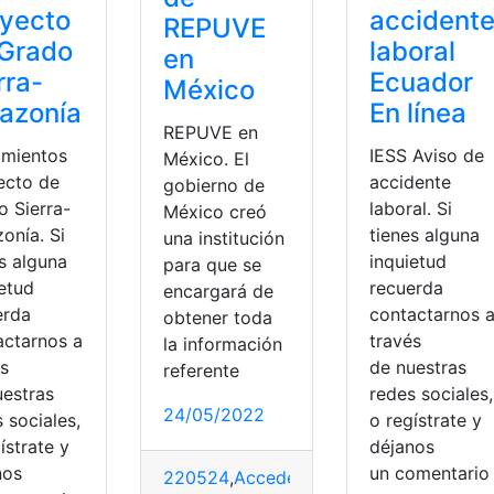
yecto
accident
REPUVE
 Grado
laboral
en
rra-
Ecuador
México
azonía
En línea
REPUVE en
amientos
IESS Aviso de
México. El
ecto de
accidente
gobierno de
o Sierra-
laboral. Si
México creó
onía. Si
tienes alguna
una institución
s alguna
inquietud
para que se
ietud
recuerda
encargará de
erda
contactarnos 
obtener toda
actarnos a
través
la información
és
de nuestras
referente
uestras
redes sociales,
24/05/2022
 sociales,
o regístrate y
ístrate y
déjanos
mientas Ecuador
,
Registro Civil
nos
un comentari
220524
,
Acceder
,
cuenta
,
ingresar
,
Méxic