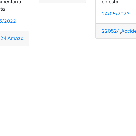
omentario
en esta
tranjeros
,
Formularios
,
Residencia
sta
24/05/2022
5/2022
220524
,
Accid
524
,
Amazonía
,
Grado
,
Lineamientos
,
proyecto
,
Sierra