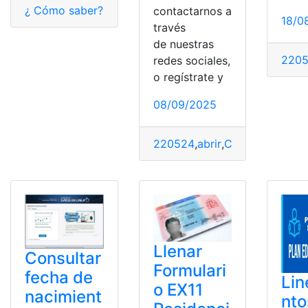
¿ Cómo saber?
,
220524
,
Afiliado
,
certificado
,
consultar
,
contactarnos a
18/0
través
de nuestras
220
redes sociales,
o regístrate y
08/09/2025
220524
,
abrir
,
Consultorios
,
mé
Llenar
Consultar
Formulari
fecha de
Lin
o EX11
nacimient
nto