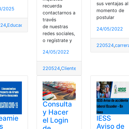
sus ventajas al
IESS
recuerda
8/2025
momento de
contactarnos a
postular
través
524
,
Educación Artística
,
Gratis
,
Libro
,
MINEDUC
,
Ministerio d
de nuestras
24/05/2022
redes sociales,
o regístrate y
220524
,
carrer
24/05/2022
dicos
,
Normas
,
permiso
220524
,
Clientes
,
España
,
Eurona
,
Inform
Consulta
y Hacer
eamie
IESS
el Login
s
Aviso de
de