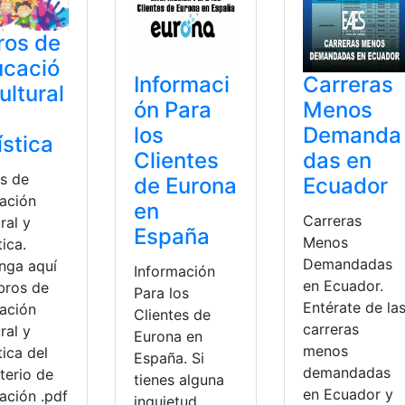
ros de
ucació
Informaci
Carreras
ultural
ón Para
Menos
los
Demanda
ística
Clientes
das en
os de
de Eurona
Ecuador
ación
en
Carreras
ral y
España
Menos
tica.
Demandadas
nga aquí
Información
en Ecuador.
ibros de
Para los
Entérate de la
ación
Clientes de
carreras
ral y
Eurona en
menos
tica del
España. Si
demandadas
terio de
tienes alguna
en Ecuador y
ación .pdf
inquietud