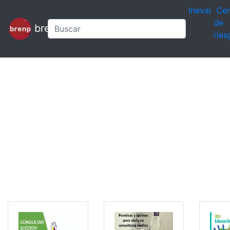
Ineval
Cen
de
brenp
ries