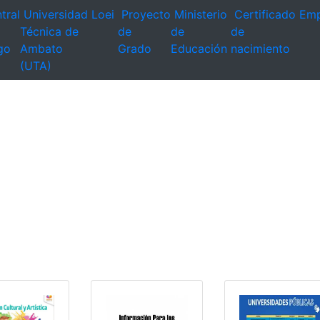
tral
Universidad
Loei
Proyecto
Ministerio
Certificado
Emp
Técnica de
de
de
de
go
Ambato
Grado
Educación
nacimiento
(UTA)