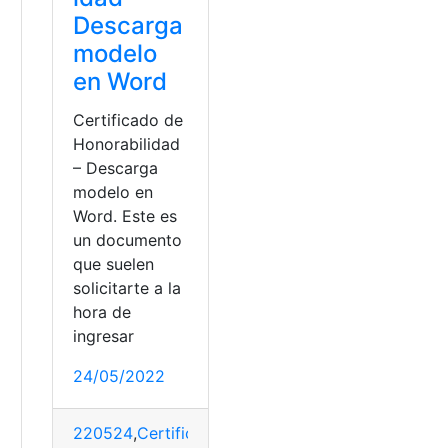
e
Descarga
modelo
en Word
Certificado de
Honorabilidad
– Descarga
modelo en
Word. Este es
un documento
que suelen
a
solicitarte a la
hora de
ingresar
24/05/2022
o
o
,
Repuve
220524
,
Certificados
,
Descargar
,
documentos
,
Grat