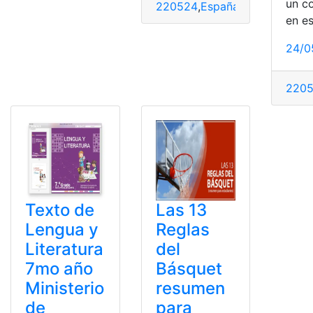
un c
220524
,
España
,
Extranjería
,
Ex
en e
24/0
220
Texto de
Las 13
Lengua y
Reglas
Literatura
del
7mo año
Básquet
Ministerio
resumen
de
para