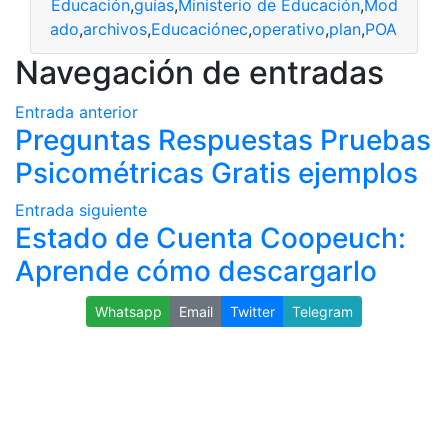
Educación
,
guías
,
Ministerio de Educación
,
Modelos
,
N
ctualizado
,
archivos
,
Educaciónec
,
operativo
,
plan
,
POA
Navegación de entradas
Entrada anterior
Preguntas Respuestas Pruebas
Psicométricas Gratis ejemplos
Entrada siguiente
Estado de Cuenta Coopeuch:
Aprende cómo descargarlo
Whatsapp
Email
Twitter
Telegram