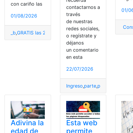
con cariño las
contactarnos a
01/0
través
01/08/2026
de nuestras
Cons
redes sociales,
_b
,
GRATIS las 24 horas
,
Infancia
,
LACartoons
,
Sitio web
,
o regístrate y
déjanos
un comentario
en esta
22/07/2026
Ingreso
,
parte
,
partes policiale
Adivina la
Esta web
edad de
permite