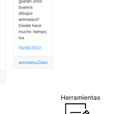
gustan unos
buenos
dibujos
animados?
Desde hace
mucho tiempo,
los
15/06/2022
animados
,
Descargar
,
Dibujos ç
,
Gratis
,
Web
?
,
¿Cómo saber?
,
¿Qué es?
,
Consultas
,
Robot
,
Tecnología
,
Trab
Herramientas