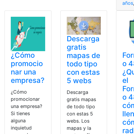
años
Descarga
gratis
¿Cómo
For
mapas de
promocio
o 4
todo tipo
nar una
¿Q
con estas
empresa?
el
5 webs
For
¿Cómo
Descarga
o 4
promocionar
gratis mapas
có
una empresa?
de todo tipo
lle
Si tienes
con estas 5
alguna
có
webs. Los
inquietud
mapas y la
rad