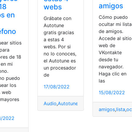
amigos
18
webs
s en
Cómo puedo
Grábate con
ocultar mi lista
Autotune
éfono
de amigos.
gratis gracias
Accede al sitio
a estas 4
ear sitios
web de
webs. Por si
para
VKontakte
no lo conoces,
res de 18
desde tu
el Autotune es
 en mi
navegador.
un procesador
ono.
Haga clic en
de
mo puedo
las
uear los
17/08/2022
AS
,
Web
s web
15/08/2022
 mayores
Audio
,
Autotune
,
Gratis
,
Procesador
,
Web
amigos
,
lista
,
oc
8/2022