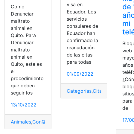
visa en
de 
Como
Ecuador. Los
año
Denunciar
servicios
maltrato
mi
consulares de
animal en
tel
Ecuador han
Quito. Para
confirmado la
Denunciar
Bloqu
reanudación
maltrato
web 
de las citas
animal en
mayo
para todas
Quito, este es
años
el
teléf
01/09/2022
procedimiento
¿Có
que deben
bloq
Categorías
,
Citas
,
Ecuador
,
VIS
seguir los
sitio
para
13/10/2022
de
17/0
Animales
,
ConQuito
,
Denunciar
,
Maltrato
,
Web