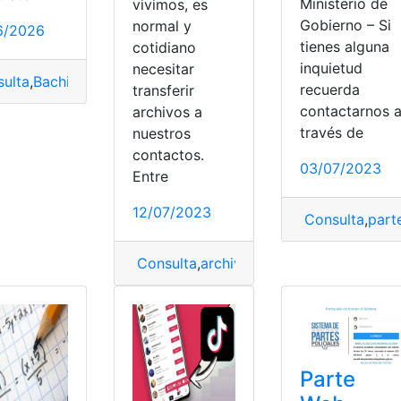
Ministerio de
vivimos, es
Gobierno – Si
normal y
6/2026
tienes alguna
cotidiano
inquietud
necesitar
ulta
,
Bachiller
,
Pasos
,
Título
,
Web
recuerda
transferir
Web
contactarnos 
archivos a
través de
nuestros
contactos.
03/07/2023
Entre
12/07/2023
Consulta
,
part
s
,
registro
,
sistema
,
Web
Consulta
,
archivos
,
Descargar
,
MediaFire
Parte