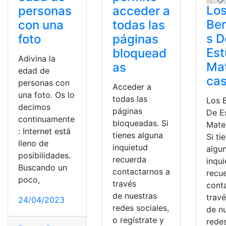
Lo
personas
acceder a
Ben
con una
todas las
s D
foto
páginas
Est
bloquead
Adivina la
Ma
as
edad de
ca
personas con
Acceder a
una foto. Os lo
todas las
Los 
decimos
páginas
De E
continuamente
bloqueadas. Si
Mate
: Internet está
tienes alguna
Si ti
lleno de
inquietud
algu
posibilidades.
recuerda
inqu
Buscando un
contactarnos a
recu
poco,
través
cont
de nuestras
trav
24/04/2023
redes sociales,
de n
o regístrate y
redes