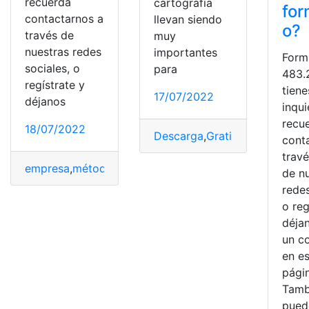
recuerda
cartografía
for
contactarnos a
llevan siendo
o?
través de
muy
nuestras redes
importantes
Form
sociales, o
para
483.2
regístrate y
tiene
17/07/2022
déjanos
inqu
recu
18/07/2022
Descarga
,
Gratis
,
Gratuita
,
Map
cont
trav
empresa
,
método
,
Oferta
,
promoción
,
Web
de n
redes
o reg
déja
un c
en e
pági
Tamb
pued