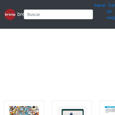
Ineval
Cen
de
brenp
ries