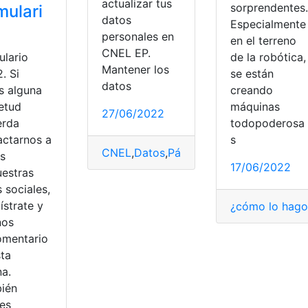
actualizar tus
sorprendentes.
mulari
datos
Especialmente
personales en
en el terreno
CNEL EP.
ulario
de la robótica,
Mantener los
. Si
se están
datos
s alguna
creando
ietud
máquinas
27/06/2022
erda
todopoderosa
as
,
Web
actarnos a
s
CNEL
,
Datos
,
Página web
,
Web
és
17/06/2022
uestras
 sociales,
ístrate y
¿cómo lo hago
nos
omentario
sta
na.
ién
es