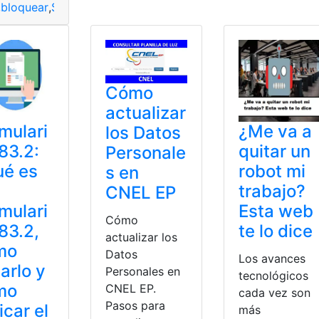
,
bloquear
,
Sitios
,
Teléfono
,
Web
Cómo
actualizar
mulari
¿Me va a
los Datos
83.2:
quitar un
Personale
ué es
robot mi
s en
trabajo?
CNEL EP
mulari
Esta web
Cómo
83.2,
te lo dice
actualizar los
mo
Datos
Los avances
narlo y
Personales en
tecnológicos
mo
CNEL EP.
cada vez son
Pasos para
icar el
más