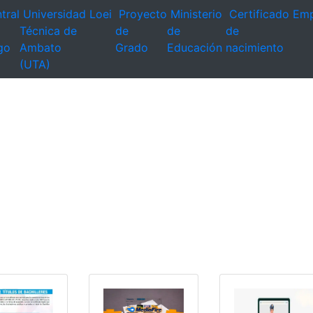
tral
Universidad
Loei
Proyecto
Ministerio
Certificado
Emp
Técnica de
de
de
de
go
Ambato
Grado
Educación
nacimiento
(UTA)