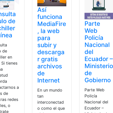
Así
sulta
funciona
ulo de
Parte
MediaFire
hiller
Web
, la web
línea
Policía
para
Nacional
subir y
ulta
del
o de
descarga
ller en
Ecuador –
r gratis
. Si tienes
Ministerio
archivos
na
de
de
ietud
Gobierno
Internet
erda
actarnos a
Parte Web
En un mundo
és de
Policía
tan
tras redes
Nacional del
interconectad
les, o
Ecuador –
o como el que
trate