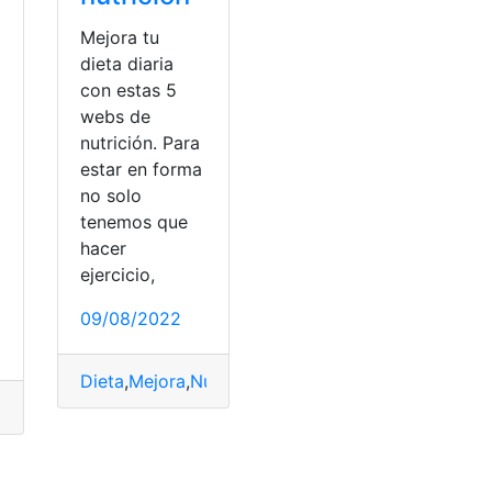
Mejora tu
dieta diaria
con estas 5
webs de
nutrición. Para
estar en forma
no solo
tenemos que
hacer
ejercicio,
09/08/2022
Dieta
,
Mejora
,
Nutrición
,
vida diaria
,
Web
ultar
,
Pantalla
,
Web