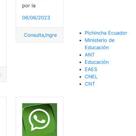
por la
06/06/2023
Pichincha Ecuador
Consulta
,
Ingreso
,
Policial
,
sistema
,
Web
a
Ministerio de
Educación
ANT
Educación
EAES
e
,
Policía
,
policía nacional
,
Policía Nacional del Ecuador
,
Web
CNEL
CNT
,
Web