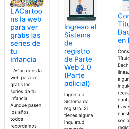
LACartoo
Con
ns la web
Tít
Ingreso al
para ver
Bac
Sistema
gratis las
en 
de
series de
registro
tu
Cons
de Parte
Títul
infancia
Bachi
Web 2.0
LACartoons la
línea
(Parte
web para ver
algu
policial)
gratis las
inqu
series de tu
recu
Ingreso al
infancia.
cont
Sistema de
Aunque pasen
trav
registro. Si
los años,
nues
tienes alguna
todos
socia
inquietud
recordamos
regís
recuerda