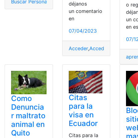
Buscar Personas
,
detecto
,
foto
,
interfaz
,
Web
déjanos
o reg
un comentario
déja
en
un c
en e
07/04/2023
07/1
Acceder
,
Acceder a todas las
apre
Citas
Como
para la
Denuncia
Blo
visa en
r maltrato
sit
Ecuador
animal en
we
Quito
ma
Citas para la