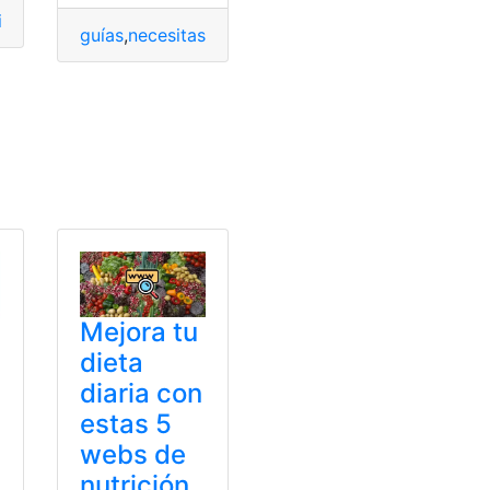
ierno
,
ministerio
,
policiales
,
Web
guías
,
necesitas
,
Noticias
,
truco
,
Web
,
WhatsApp
 web
,
Web
Web
Mejora tu
dieta
diaria con
estas 5
webs de
nutrición