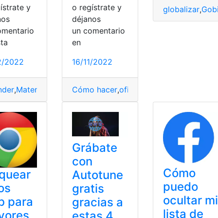
ístrate y
o regístrate y
globalizar
,
Gob
nos
déjanos
omentario
un comentario
sta
en
2/2022
16/11/2022
 páginas bloqueadas
,
bloqueadas
,
Páginas bloqueadas
,
Sitio
nder
,
Matemáticas
,
Páginas
Cómo hacer
,
Solución
,
oficial
,
Web
,
subir
,
TikTok
,
Videos
,
Grábate
con
Cómo
quear
Autotune
puedo
ios
gratis
ocultar mi
b para
gracias a
lista de
yores
estas 4