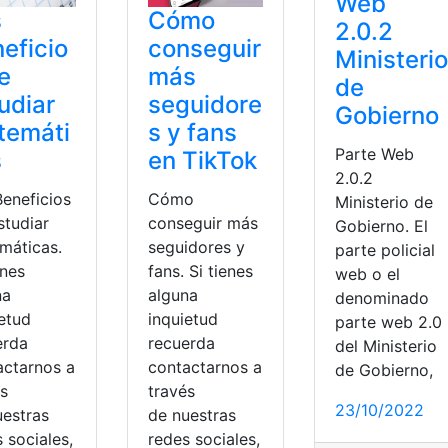
Web
s
Cómo
2.0.2
eficio
conseguir
Ministerio
e
más
de
udiar
seguidore
Gobierno
temáti
s y fans
Parte Web
s
en TikTok
2.0.2
Beneficios
Cómo
Ministerio de
studiar
conseguir más
Gobierno. El
máticas.
seguidores y
parte policial
enes
fans. Si tienes
web o el
na
alguna
denominado
ietud
inquietud
parte web 2.0
erda
recuerda
del Ministerio
actarnos a
contactarnos a
de Gobierno,
és
través
23/10/2022
uestras
de nuestras
 sociales,
redes sociales,